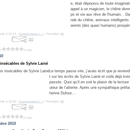
e, était dépourvu de toute imaginatio
appel à un magicien, le chêne donn
ps et vie aux rêve de l'humain... D
nde du chêne, animaux intelligents 
arents (des quasi humains) prospère
felle à 15:12 -
Commentaires [
…
]
- Permalien [
#
]
 ?
0 vote
10
insécables de Sylvie Lainé
Le temps passe vite, j’avais écrit que je reviend
t sur les écrits de Sylvie Lainé et voilà déjà tro
passés. Quoi qu’il en soit le plaisir de la lecture
uteur de l’attente. Après une sympathique préfa
herine Dufour,...
felle à 18:40 -
Commentaires [
…
]
- Permalien [
#
]
 ?
0 vote
bre 2010