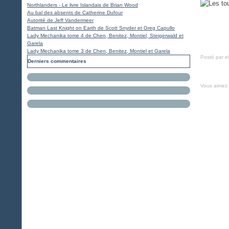
Northlanders - Le livre Islandais de Brian Wood
Au bal des absents de Catherine Dufour
Autorité de Jeff Vandermeer
Batman Last Knight on Earth de Scott Snyder et Greg Capullo
Lady Mechanika tome 4 de Chen, Benitez, Montiel, Steigerwald et
Garela
Lady Mechanika tome 3 de Chen, Benitez, Montiel et Garela
Posté par e
Derniers commentaires
Vous aimez