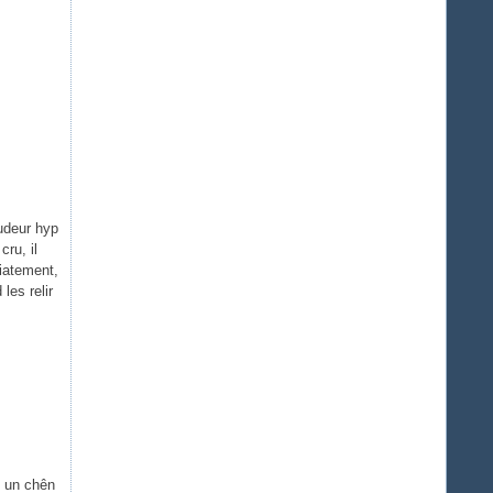
pudeur hyp
cru, il
diatement,
 les relir
, un chên