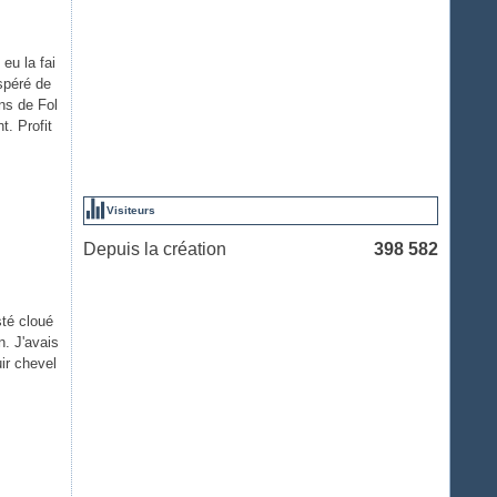
eu la fai
spéré de
ns de Fol
t. Profit
Visiteurs
Depuis la création
398 582
sté cloué
. J'avais
ir chevel