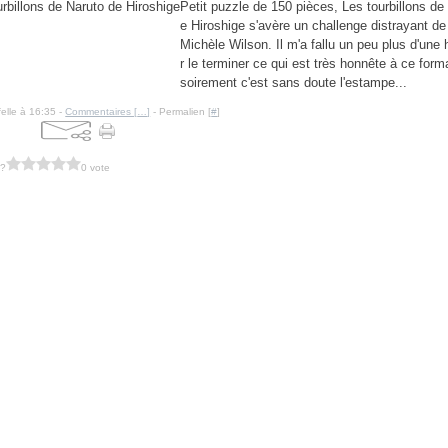
Petit puzzle de 150 pièces, Les tourbillons de
e Hiroshige s'avère un challenge distrayant d
Michèle Wilson. Il m'a fallu un peu plus d'une
r le terminer ce qui est très honnête à ce for
soirement c'est sans doute l'estampe...
felle à 16:35 -
Commentaires [
…
]
- Permalien [
#
]
 ?
0 vote