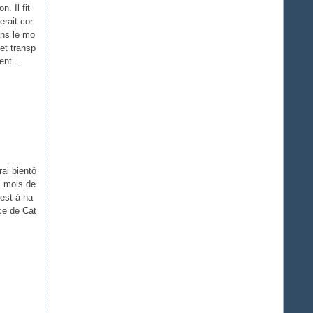
n. Il fit
erait cor
ans le mo
et transp
nt...
rai bientô
is mois de
 est à ha
ce de Cat