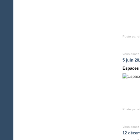
Posté par e
Vous aimez
5 juin 20
Espaces 
Posté par e
Vous aimez
12 décem