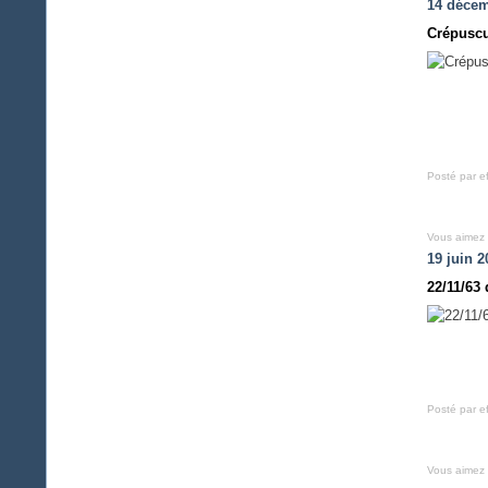
14 décem
Crépuscu
Posté par e
Vous aimez
19 juin 2
22/11/63
Posté par e
Vous aimez