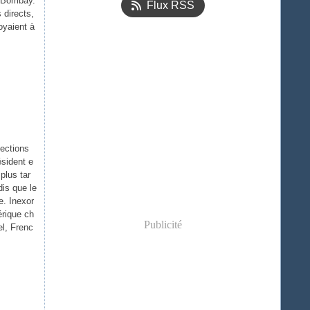
e Bombay.
Flux RSS
 directs,
oyaient à
ections
ésident e
plus tar
dis que le
e. Inexor
érique ch
Publicité
el, Frenc