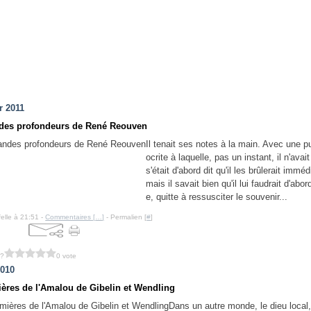
r 2011
des profondeurs de René Reouven
Il tenait ses notes à la main. Avec une 
ocrite à laquelle, pas un instant, il n'avait 
s'était d'abord dit qu'il les brûlerait immé
mais il savait bien qu'il lui faudrait d'abord
e, quitte à ressusciter le souvenir...
felle à 21:51 -
Commentaires [
…
]
- Permalien [
#
]
 ?
0 vote
2010
ères de l'Amalou de Gibelin et Wendling
Dans un autre monde, le dieu local