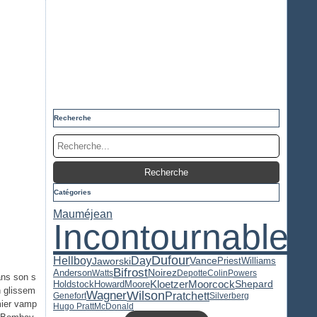
Recherche
Catégories
Mauméjean
Incontournable
Dufour
Hellboy
Day
Jaworski
Priest
Vance
Williams
Bifrost
Anderson
Noirez
Watts
Depotte
Colin
Powers
ans son s
Kloetzer
Moorcock
Holdstock
Howard
Moore
Shepard
n glissem
Wilson
Wagner
Pratchett
Genefort
Silverberg
emier vamp
Hugo Pratt
McDonald