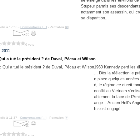
ire émerge dans les environs d
Stupeur parmis ses descendants
notamment son assassin, qui cr
sa disparition...
felle à 17:53 -
Commentaires [
…
]
- Permalien [
#
]
 ?
0 vote
r 2011
Qui a tué le président ? de Duval, Pécau et Wilson
1960 Kennedy perd les él
... Dès la réélection le pr
n place quelques années 
d, le régime ce durcit tan
conflit au Vietnam s'enlis
ablement la face de l'Am
ange... Ancien Hell's Ang
h s'est engagé...
elle à 11:37 -
Commentaires [
…
]
- Permalien [
#
]
 ?
0 vote