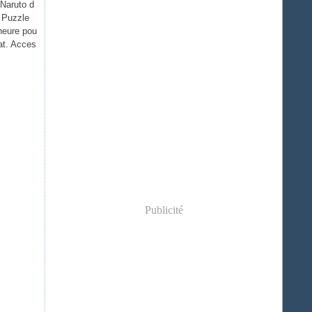
 Naruto d
e Puzzle
 heure pou
mat. Acces
Publicité