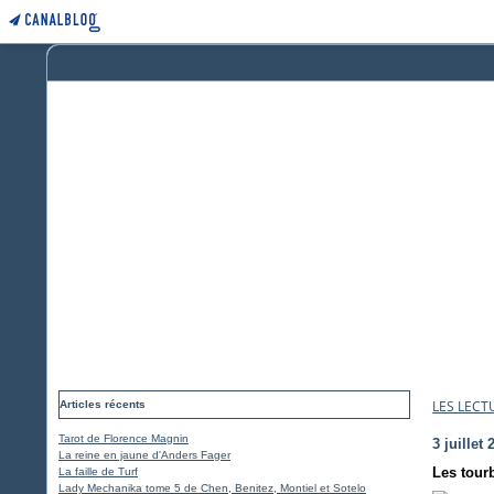
LES LECT
Articles récents
Tarot de Florence Magnin
3 juillet 
La reine en jaune d'Anders Fager
Les tour
La faille de Turf
Lady Mechanika tome 5 de Chen, Benitez, Montiel et Sotelo