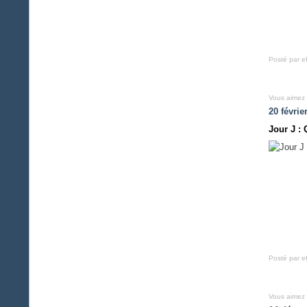
Posté par e
Vous aimez
20 févrie
Jour J : 
Posté par ef
Vous aimez