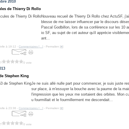
bre 2010
les de Thierry Di Rollo
Nouveau recueil de Thierry Di Rollo chez ActuSF, j'ai 
blesse de me laisser influencer par le discours dése
Pascal Godbillon, lors de sa conférence sur les 10 a
io SF, au sujet de cet auteur qu'il apprécie visiblemen
ant...
felle à 19:12 -
Commentaires [
…
]
- Permalien [
#
]
 ?
0 vote
013
 de Stephen King
Je ne suis allé nulle part pour commencer, je suis juste re
sur place, à m'essuyer la bouche avec la paume de la main
l'impression que les yeux me sortaient des orbites. Mon cu
u fourmillait et le fourmillerment me descendait...
felle à 23:36 -
Commentaires [
…
]
- Permalien [
#
]
 ?
0 vote