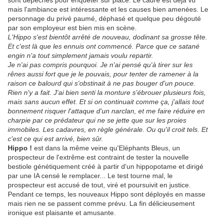
sont dépêchés pour enquêter sur place. Le cadre est déjà vu
mais l'ambiance est intéressante et les causes bien amenées. Le
personnage du privé paumé, déphasé et quelque peu dégouté
par son employeur est bien mis en scène.
L'Hippo s'est bientôt arrêté de nouveau, dodinant sa grosse tête.
Et c'est là que les ennuis ont commencé. Parce que ce satané
engin n'a tout simplement jamais voulu repartir.
Je n'ai pas compris pourquoi. Je n'ai pensé qu'à tirer sur les
rênes aussi fort que je le pouvais, pour tenter de ramener à la
raison ce balourd qui s'obstinait à ne pas bouger d'un pouce.
Rien n'y a fait. J'ai bien senti la monture s'ébrouer plusieurs fois,
mais sans aucun effet. Et si on continuait comme ça, j'allais tout
bonnement risquer l'attaque d'un narclan, et me faire réduire en
charpie par ce prédateur qui ne se jette que sur les proies
immobiles. Les cadavres, en règle générale. Ou qu'il croit tels. Et
c'est ce qui est arrivé, bien sûr.
Hippo !
est dans la même veine qu'Eléphants Bleus, un
prospecteur de l'extrême est contraint de tester la nouvelle
bestiole génétiquement créé à partir d'un hippopotame et dirigé
par une IA censé le remplacer... Le test tourne mal, le
prospecteur est accusé de tout, viré et poursuivit en justice.
Pendant ce temps, les nouveaux Hippo sont déployés en masse
mais rien ne se passent comme prévu. La fin délicieusement
ironique est plaisante et amusante.