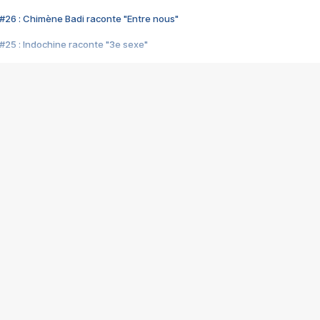
#26 : Chimène Badi raconte "Entre nous"
#25 : Indochine raconte "3e sexe"
#24 : Zaho raconte "C'est chelou"
#23 : Patrick Bruel raconte "Au café des délices"
#22 : Kyo raconte "Le chemin"
#21 : Nolwenn Leroy raconte "Cassé"
#20 : Patrick Hernandez raconte "Born to be alive"
#19 : Lorie raconte "Près de moi"
#18 : Michael Jones raconte "A nos actes manqués" (avec Jean-Jacque
#17 : Khaled raconte "Aïcha"
#16 : Corneille raconte "Parce qu'on vient de loin"
#15 : Indochine raconte "L'aventurier"