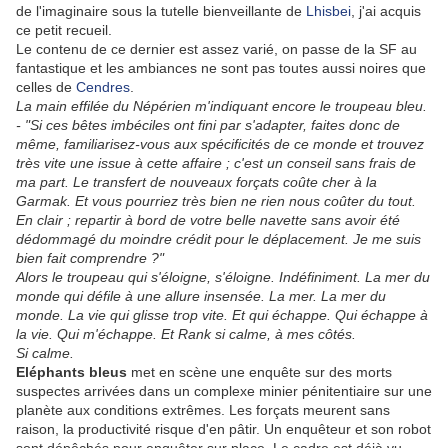
de l'imaginaire sous la tutelle bienveillante de
Lhisbei
, j'ai acquis
ce petit recueil.
Le contenu de ce dernier est assez varié, on passe de la SF au
fantastique et les ambiances ne sont pas toutes aussi noires que
celles de
Cendres
.
La main effilée du Népérien m'indiquant encore le troupeau bleu.
- "Si ces bêtes imbéciles ont fini par s'adapter, faites donc de
même, familiarisez-vous aux spécificités de ce monde et trouvez
très vite une issue à cette affaire ; c'est un conseil sans frais de
ma part. Le transfert de nouveaux forçats coûte cher à la
Garmak. Et vous pourriez très bien ne rien nous coûter du tout.
En clair ; repartir à bord de votre belle navette sans avoir été
dédommagé du moindre crédit pour le déplacement. Je me suis
bien fait comprendre ?"
Alors le troupeau qui s'éloigne, s'éloigne. Indéfiniment. La mer du
monde qui défile à une allure insensée. La mer. La mer du
monde. La vie qui glisse trop vite. Et qui échappe. Qui échappe à
la vie. Qui m'échappe. Et Rank si calme, à mes côtés.
Si calme.
Eléphants bleus
met en scène une enquête sur des morts
suspectes arrivées dans un complexe minier pénitentiaire sur une
planète aux conditions extrêmes. Les forçats meurent sans
raison, la productivité risque d'en pâtir. Un enquêteur et son robot