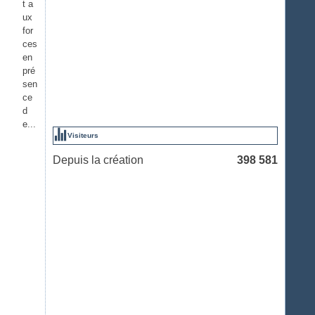
t a
ux
for
ces
en
pré
sen
ce
d
e...
Visiteurs
Depuis la création
398 581