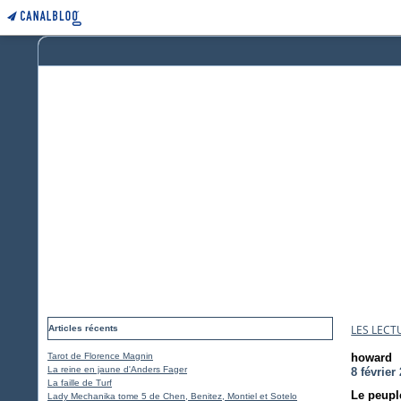
LES LECT
Articles récents
Tarot de Florence Magnin
howard
La reine en jaune d'Anders Fager
8 février
La faille de Turf
Le peupl
Lady Mechanika tome 5 de Chen, Benitez, Montiel et Sotelo