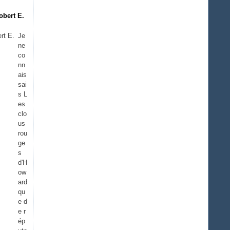
obert E.
Je
ne
co
nn
ais
sai
s L
es
clo
us
rou
ge
s
d'H
ow
ard
qu
e d
e r
ép