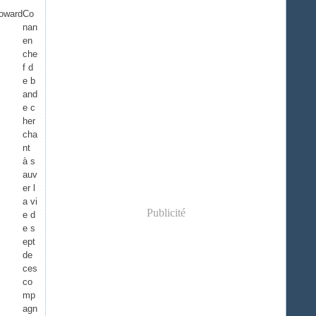
Co
nan
en
che
f d
e b
and
e c
her
cha
nt
à s
auv
er l
a vi
Publicité
e d
e s
ept
de
ces
co
mp
agn