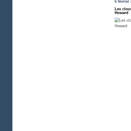
6 février
Les clous
Howard