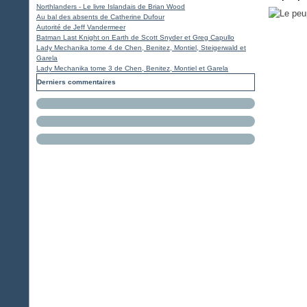
Northlanders - Le livre Islandais de Brian Wood
Au bal des absents de Catherine Dufour
Autorité de Jeff Vandermeer
Batman Last Knight on Earth de Scott Snyder et Greg Capullo
Lady Mechanika tome 4 de Chen, Benitez, Montiel, Steigerwald et
Garela
Lady Mechanika tome 3 de Chen, Benitez, Montiel et Garela
Derniers commentaires