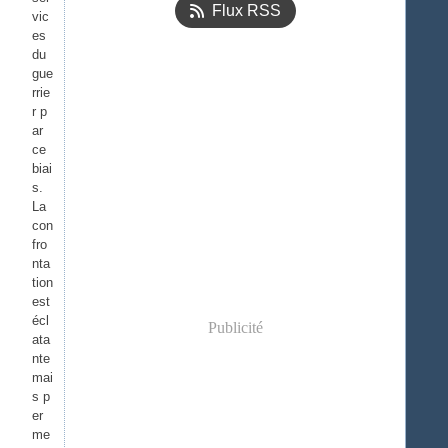
Flux RSS
vic
es
du
gue
rrie
r p
ar
ce
biai
s.
La
con
fro
nta
tion
est
écl
Publicité
ata
nte
mai
s p
er
me