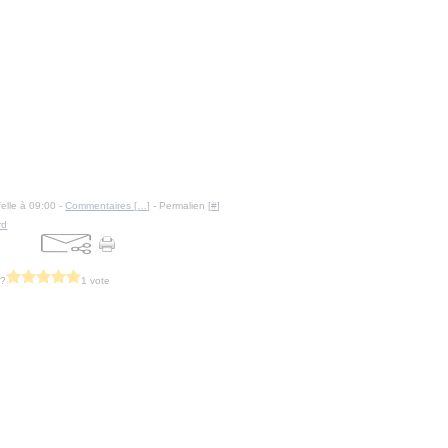
felle à 09:00 -
Commentaires [
…
]
- Permalien [
#
]
rd
 ?
1 vote