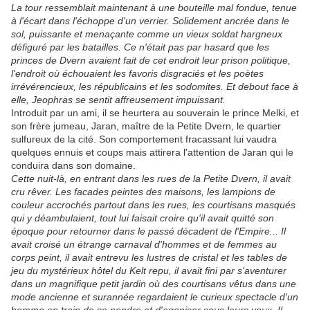
La tour ressemblait maintenant à une bouteille mal fondue, tenue
à l'écart dans l'échoppe d'un verrier. Solidement ancrée dans le
sol, puissante et menaçante comme un vieux soldat hargneux
défiguré par les batailles. Ce n'était pas par hasard que les
princes de Dvern avaient fait de cet endroit leur prison politique,
l'endroit où échouaient les favoris disgraciés et les poètes
irrévérencieux, les républicains et les sodomites. Et debout face à
elle, Jeophras se sentit affreusement impuissant.
Introduit par un ami, il se heurtera au souverain le prince Melki, et
son frère jumeau, Jaran, maître de la Petite Dvern, le quartier
sulfureux de la cité. Son comportement fracassant lui vaudra
quelques ennuis et coups mais attirera l'attention de Jaran qui le
conduira dans son domaine.
Cette nuit-là, en entrant dans les rues de la Petite Dvern, il avait
cru rêver. Les facades peintes des maisons, les lampions de
couleur accrochés partout dans les rues, les courtisans masqués
qui y déambulaient, tout lui faisait croire qu'il avait quitté son
époque pour retourner dans le passé décadent de l'Empire... Il
avait croisé un étrange carnaval d'hommes et de femmes au
corps peint, il avait entrevu les lustres de cristal et les tables de
jeu du mystérieux hôtel du Kelt repu, il avait fini par s'aventurer
dans un magnifique petit jardin où des courtisans vêtus dans une
mode ancienne et surannée regardaient le curieux spectacle d'un