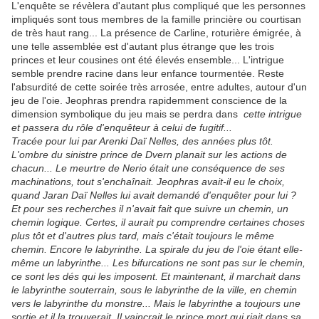
L'enquête se révèlera d'autant plus compliqué que les personnes
impliqués sont tous membres de la famille princière ou courtisan
de très haut rang... La présence de Carline, roturière émigrée, à
une telle assemblée est d'autant plus étrange que les trois
princes et leur cousines ont été élevés ensemble... L'intrigue
semble prendre racine dans leur enfance tourmentée. Reste
l'absurdité de cette soirée très arrosée, entre adultes, autour d'un
jeu de l'oie. Jeophras prendra rapidemment conscience de la
dimension symbolique du jeu mais se perdra dans
cette intrigue
et passera du rôle d'enquêteur à celui de fugitif...
Tracée pour lui par Arenki Daï Nelles, des années plus tôt.
L'ombre du sinistre prince de Dvern planait sur les actions de
chacun... Le meurtre de Nerio était une conséquence de ses
machinations, tout s'enchaînait. Jeophras avait-il eu le choix,
quand Jaran Daï Nelles lui avait demandé d'enquêter pour lui ?
Et pour ses recherches il n'avait fait que suivre un chemin, un
chemin logique. Certes, il aurait pu comprendre certaines choses
plus tôt et d'autres plus tard, mais c'était toujours le même
chemin. Encore le labyrinthe. La spirale du jeu de l'oie étant elle-
même un labyrinthe... Les bifurcations ne sont pas sur le chemin,
ce sont les dés qui les imposent. Et maintenant, il marchait dans
le labyrinthe souterrain, sous le labyrinthe de la ville, en chemin
vers le labyrinthe du monstre... Mais le labyrinthe a toujours une
sortie et il la trouverait. Il vaincrait le prince mort qui riait dans sa