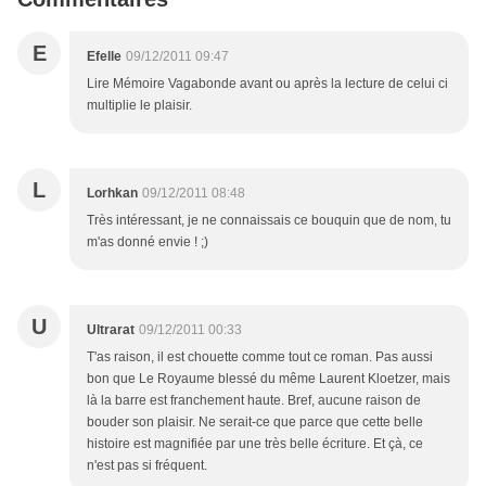
E
Efelle
09/12/2011 09:47
Lire Mémoire Vagabonde avant ou après la lecture de celui ci
multiplie le plaisir.
L
Lorhkan
09/12/2011 08:48
Très intéressant, je ne connaissais ce bouquin que de nom, tu
m'as donné envie ! ;)
U
Ultrarat
09/12/2011 00:33
T'as raison, il est chouette comme tout ce roman. Pas aussi
bon que Le Royaume blessé du même Laurent Kloetzer, mais
là la barre est franchement haute. Bref, aucune raison de
bouder son plaisir. Ne serait-ce que parce que cette belle
histoire est magnifiée par une très belle écriture. Et çà, ce
n'est pas si fréquent.