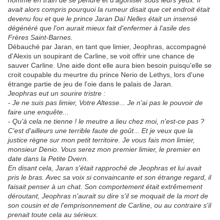
homme en train de se pendre et d'agoniser sous leurs yeux. Il
avait alors compris pourquoi la rumeur disait que cet endroit était
devenu fou et que le prince Jaran Daï Nelles était un insensé
dégénéré que l'on aurait mieux fait d'enfermer à l'asile des
Frères Saint-Barnes.
Débauché par Jaran, en tant que limier, Jeophras, accompagné
d'Alexis un soupirant de Carline, se voit offrir une chance de
sauver Carline. Une aide dont elle aura bien besoin puisqu'elle se
croit coupable du meurtre du prince Nerio de Lethys, lors d'une
étrange partie de jeu de l'oie dans le palais de Jaran.
Jeophras eut un sourire tristre :
- Je ne suis pas limier, Votre Altesse... Je n'ai pas le pouvoir de
faire une enquête...
- Qu'à cela ne tienne ! le meutre a lieu chez moi, n'est-ce pas ?
C'est d'ailleurs une terrible faute de goût... Et je veux que la
justice règne sur mon petit territoire. Je vous fais mon limier,
monsieur Denio. Vous serez mon premier limier, le premier en
date dans la Petite Dvern.
En disant cela, Jaran s'était rapproché de Jeophras et lui avait
pris le bras. Avec sa voix si convaincante et son étrange regard, il
faisait penser à un chat. Son comportement était extrêmement
déroutant, Jeophras n'aurait su dire s'il se moquait de la mort de
son cousin et de l'emprisonnement de Carline, ou au contraire s'il
prenait toute cela au sérieux.