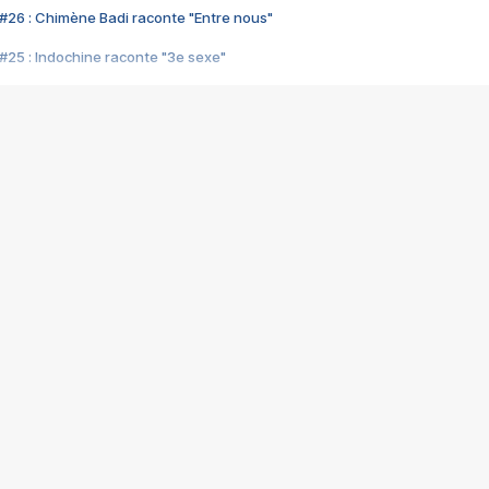
#26 : Chimène Badi raconte "Entre nous"
#25 : Indochine raconte "3e sexe"
#24 : Zaho raconte "C'est chelou"
#23 : Patrick Bruel raconte "Au café des délices"
#22 : Kyo raconte "Le chemin"
#21 : Nolwenn Leroy raconte "Cassé"
#20 : Patrick Hernandez raconte "Born to be alive"
#19 : Lorie raconte "Près de moi"
#18 : Michael Jones raconte "A nos actes manqués" (avec Jean-Jacque
#17 : Khaled raconte "Aïcha"
#16 : Corneille raconte "Parce qu'on vient de loin"
#15 : Indochine raconte "L'aventurier"