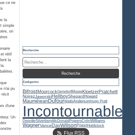
que ce ne
'a
ps la
t simple
père, on
utres
enaire
Recherche
et rétif
lent la
 la
balètes.
Catégories
rque
e n'ai pu
Bifrost
Pratchett
Kloetzer
Moorcock
Moore
Genefort
 récit
Hellboy
Jaworski
Noirez
Shepard
Howard
Dufour
Mauméjean
Anderson
Watts
Hugo Pratt
Incontournable
rs d'une
nteur. Un
Williams
Depotte
Silverberg
McDonald
Powers
Colin
 des
Wilson
Wagner
Day
Priest
Vance
Holdstock
monstre
Flux RSS