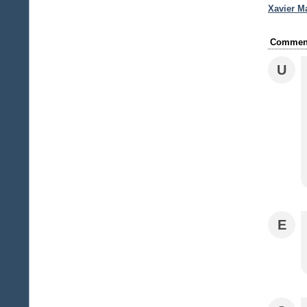
Xavier M
Comment
U
E