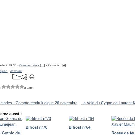
elle à 19:34 -
Commentaires [
…
]
- Permalien [
#
]
éjean
,
Jaworski
?
0 vote
yclades - Compte rendu ludique 26 novembre
La Voie du Cygne de Laurent K
erez aussi :
Bifrost n°70
Bifrost n°64
 Gothic de
Rosée de fe