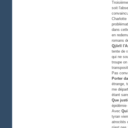
Troisième
soit l'ab
convaincu
Charlotte
problémat
dans cette
en redema
romans de
Qjörll l'
tente de r
qui ne sou
troupe on 
transposi
Pas conva
Porter da
étrange, t
me départi
étant san
Que justi
épidémie 
Avec
Qui
tyran vien
atrocités
n'est pas