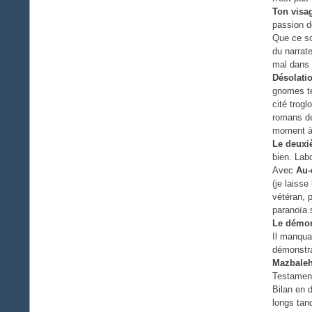
Ton visa
passion d
Que ce soi
du narrate
mal dans
Désolati
gnomes te
cité trog
romans de
moment à l
Le deuxi
bien. Lab
Avec
Au-
(je laisse
vétéran, 
paranoïa 
Le démo
Il manquai
démonstra
Mazbale
Testament
Bilan en 
longs tand