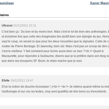
auméjean
Xavier Mau
aires
Ultrarat
01/12/2011 22:11
C'est bien ça : Du bon et du moins bon. Mais c'est le lot de bien des anthologies. E
la troisième fois que celle des Imaginales tire plutôt bien son épingle du jeu. Alor
vaut le coup, ne serait-ce que pour les deux nouvelles que tu signales. Celle de 
routier de Pierre Bordage. Et Jaworsky, bien sûr. Mais c'est pas un scoop de dire 
c'est le meilleur. Y fait comment pour écrire aussi bien ce mec ?<br /> Quant à
Mazaurette, pour répondre à Guillaume, disons que je la préfère dans son blog s
que dans ses bouquins SF. Bouh, le vilain macho que je suis.
Efelle
29/11/2011 19:47
D'où la notion de douche écossaise ! ;)<br /> <br /> Je retiens quand même la moi
l'anthologie et sur ces six textes, cinq sont qualifiés de très bons ou d'excellents.