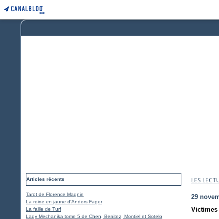
LES LECT
Articles récents
Tarot de Florence Magnin
29 novem
La reine en jaune d'Anders Fager
Victimes
La faille de Turf
Lady Mechanika tome 5 de Chen, Benitez, Montiel et Sotelo