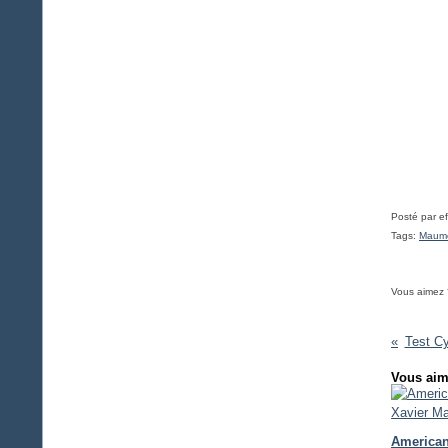
Posté par ef
Tags:
Maum
Vous aimez 
Test C
Vous aim
American