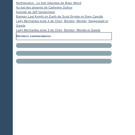
Northlanders - Le livre Islandais de Brian Wood
Au bal des absents de Catherine Dufour
Autorité de Jeff Vandermeer
Batman Last Knight on Earth de Scott Snyder et Greg Capullo
Lady Mechanika tome 4 de Chen, Benitez, Montiel, Steigerwald et
Garela
Lady Mechanika tome 3 de Chen, Benitez, Montiel et Garela
Derniers commentaires