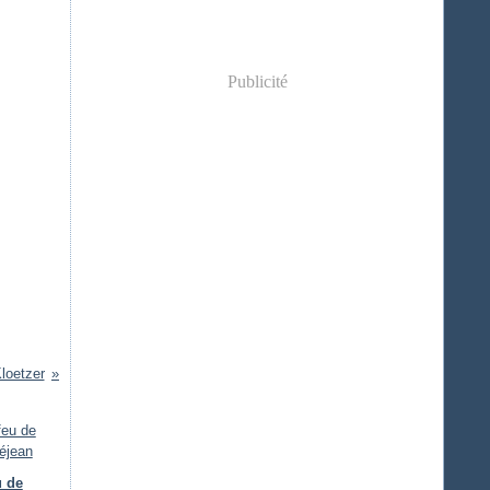
Publicité
loetzer
u de