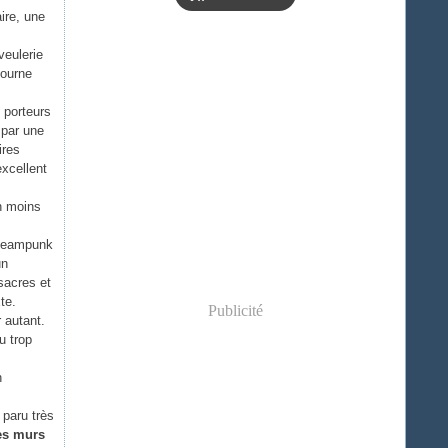
ire, une
veulerie
tourne
 porteurs
 par une
ires
excellent
n moins
steampunk
un
sacres et
te.
Publicité
 autant.
u trop
n
paru très
es murs