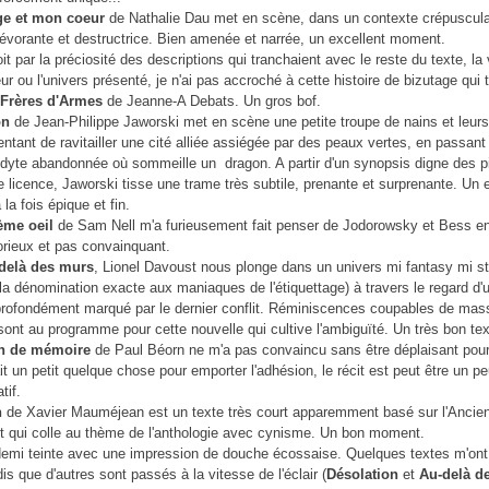
ge et mon coeur
de Nathalie Dau met en scène, dans un contexte crépuscula
évorante et destructrice. Bien amenée et narrée, un excellent moment.
t par la préciosité des descriptions qui tranchaient avec le reste du texte, la 
ur ou l'univers présenté, je n'ai pas accroché à cette histoire de bizutage qui 
Frères d'Armes
de Jeanne-A Debats. Un gros bof.
on
de Jean-Philippe Jaworski met en scène une petite troupe de nains et leurs
ntant de ravitailler une cité alliée assiégée par des peaux vertes, en passant
lodyte abandonnée où sommeille un dragon. A partir d'un synopsis digne des p
 licence, Jaworski tisse une trame très subtile, prenante et surprenante. Un 
a fois épique et fin.
ème oeil
de Sam Nell m'a furieusement fait penser de Jodorowsky et Bess e
orieux et pas convainquant.
delà des murs
, Lionel Davoust nous plonge dans un univers mi fantasy mi 
 la dénomination exacte aux maniaques de l'étiquettage) à travers le regard d'
profondément marqué par le dernier conflit. Réminiscences coupables de mas
sont au programme pour cette nouvelle qui cultive l'ambiguïté. Un très bon tex
n de mémoire
de Paul Béorn ne m'a pas convaincu sans être déplaisant pour
t un petit quelque chose pour emporter l'adhésion, le récit est peut être un pe
tif.
h
de Xavier Mauméjean est un texte très court apparemment basé sur l'Ancie
 qui colle au thème de l'anthologie avec cynisme. Un bon moment.
demi teinte avec une impression de douche écossaise. Quelques textes m'ont 
is que d'autres sont passés à la vitesse de l'éclair (
Désolation
et
Au-delà d