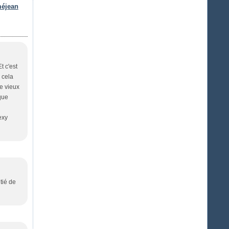
méjean
t c'est
s cela
ce vieux
que
exy
tié de