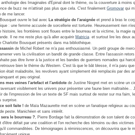
 anthologie des Imaginales d'Epinal dont le thème, ou la couverture à moins 
sence de buzz ne m'attirait pas plus que cela. C'est finalement
Gromovar
qui m
 de me lancer.
 Bousquet ouvre le bal avec
La stratégie de l'araignée
et prend à bras le cor
ique : une femme accusée de sorcellerie est torturée. Heureusement rien n'es
 histoire, les frontières sont floues entre le bourreau et la victime, la magie o
nde. Il ne me reste plus qu'à aller acquérir
Matricia
et surtout lire les deux a
 Charlotte Bousquet présents dans ma bibliothèque.
Assassin
de Michel Robert ne m'a pas enthousiasmé. Un petit groupe de merc
amener vers la civilisation un bandit de grande classe. Entre l'assassin retors 
haite pas être livrer à la justice et les bandes de guerriers nomades qui harcè
retrouve bien le thème du Western. C'est là que le bât blesse, il m'a paru que
tion était maladroite, les revolvers ayant simplement été remplacés par des ar
inquant et peu original.
ns mes veines l'artefact et l'antidote
de Justine Niogret met en scène un ci
raversant visiblement les univers pour présenter une faune bien maltraitée... J
r de l'impression de lire un texte de SF mais surtout de rester sur ma faim, le
s surprise.
ce soit faite !
de Maïa Mazaurette met en scène un fanatique religieux au cou
de peste. Manichéen et sans intérêt.
 sera le bourreau ?
, Pierre Bordage fait la démonstration de son talent de co
t d'être défait par une coalition et l'on recherche des témoins ou des victimes
 qu'il commanditées. De témoignages à réminiscences, on découvrira que le 
 forcément unique...