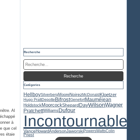
Recherche
Catégories
Hellboy
Kloetzer
Moore
Noirez
Silverberg
McDonald
Bifrost
Mauméjean
Hugo Pratt
Depotte
Genefort
Wilson
Wagner
Day
Moorcock
Holdstock
Shepard
Dufour
Pratchett
nêtre. Al
Williams
Incontournable
t échappé
donner à
re que cel
Jaworski
Vance
Howard
Anderson
Powers
Watts
Colin
res étaie
Priest