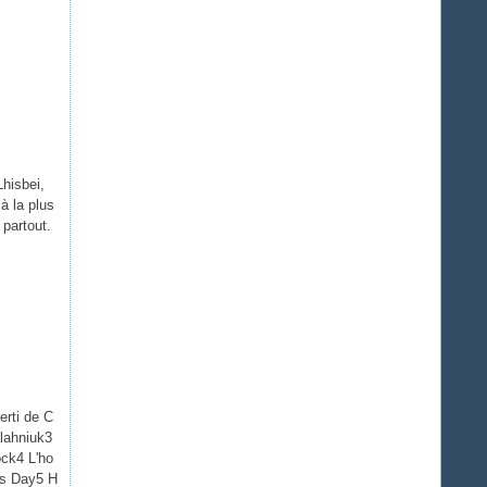
hisbei,
à la plus
 partout.
erti de C
alahniuk3
ock4 L'ho
as Day5 H