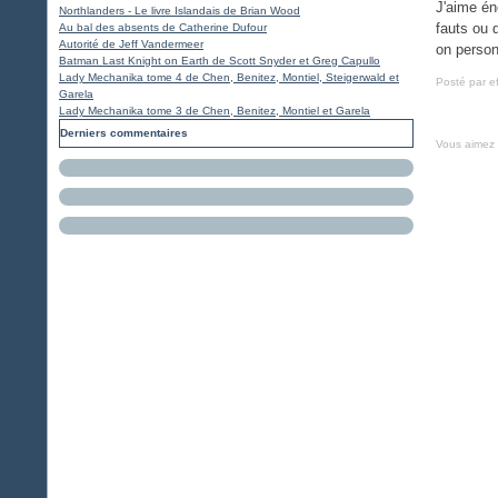
J'aime én
Northlanders - Le livre Islandais de Brian Wood
fauts ou 
Au bal des absents de Catherine Dufour
Autorité de Jeff Vandermeer
on person
Batman Last Knight on Earth de Scott Snyder et Greg Capullo
Lady Mechanika tome 4 de Chen, Benitez, Montiel, Steigerwald et
Posté par e
Garela
Lady Mechanika tome 3 de Chen, Benitez, Montiel et Garela
Derniers commentaires
Vous aimez