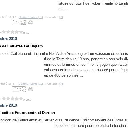
istoire du futur I de Robert Heinlein6 La p
nte...
felle à 18:47 -
Commentaires [
…
]
- Permalien [
#
]
 ?
0 vote
mbre 2010
 de Cailleteau et Bajram
Le Neil Aldrin Amstrong est un vaisseau de colonis
ti de la Terre depuis 10 ans, portant en son sein di
ommes et femmes en sommeil cryogénique, la con
vaisseau et la maintenance est assuré par un équ
uit de 400 personnes....
felle à 16:47 -
Commentaires [
…
]
- Permalien [
#
]
 ?
0 vote
mbre 2010
icott de Fourquemin et Derrien
Miss Prudence Endicott revient des Indes sui
nonce de sa mère pour reprendre la fonction