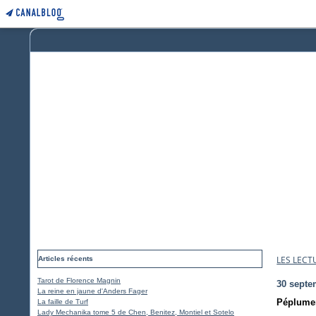
LES LECT
Articles récents
Tarot de Florence Magnin
30 septe
La reine en jaune d'Anders Fager
Péplumer
La faille de Turf
Lady Mechanika tome 5 de Chen, Benitez, Montiel et Sotelo