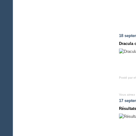
18 septe
Dracula 
Posté par e
Vous aimez
17 septe
Résultat