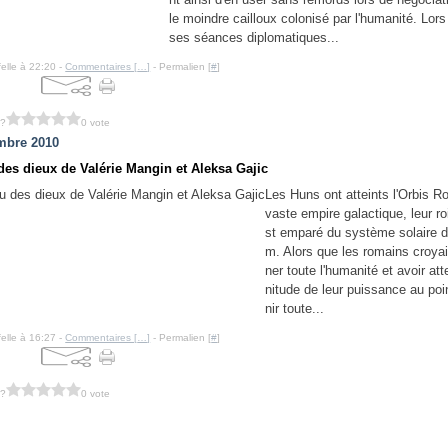
le moindre cailloux colonisé par l'humanité. Lors
ses séances diplomatiques...
felle à 22:20 -
Commentaires [
…
]
- Permalien [
#
]
 ?
0 vote
mbre 2010
 des dieux de Valérie Mangin et Aleksa Gajic
Les Huns ont atteints l'Orbis R
vaste empire galactique, leur ro
st emparé du système solaire 
m. Alors que les romains croya
ner toute l'humanité et avoir atte
nitude de leur puissance au poi
nir toute...
felle à 16:27 -
Commentaires [
…
]
- Permalien [
#
]
 ?
0 vote