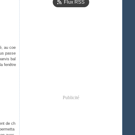
Flux RSS
ué, au coe
vous passe
arvis bal
la fenêtre
.
Publicité
ent de ch
 permetta
tion avec