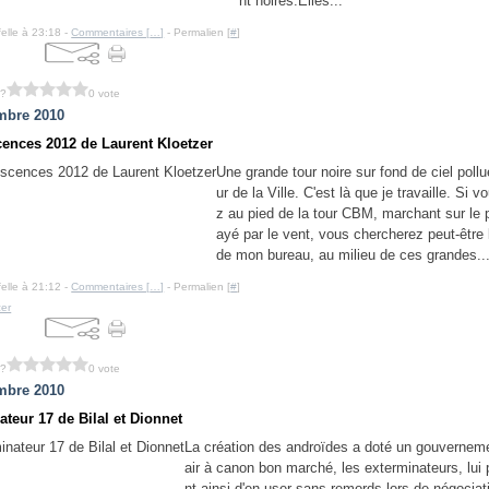
nt noires.Elles...
felle à 23:18 -
Commentaires [
…
]
- Permalien [
#
]
 ?
0 vote
mbre 2010
ences 2012 de Laurent Kloetzer
Une grande tour noire sur fond de ciel poll
ur de la Ville. C'est là que je travaille. Si 
z au pied de la tour CBM, marchant sur le p
ayé par le vent, vous chercherez peut-être 
de mon bureau, au milieu de ces grandes..
felle à 21:12 -
Commentaires [
…
]
- Permalien [
#
]
zer
 ?
0 vote
mbre 2010
teur 17 de Bilal et Dionnet
La création des androïdes a doté un gouvernem
air à canon bon marché, les exterminateurs, lui
nt ainsi d'en user sans remords lors de négocia