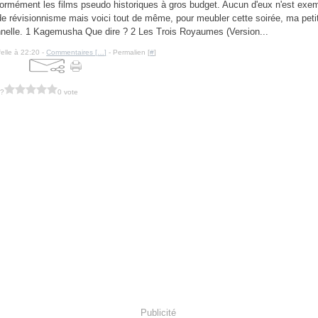
ormément les films pseudo historiques à gros budget. Aucun d'eux n'est exe
de révisionnisme mais voici tout de même, pour meubler cette soirée, ma petit
nelle. 1 Kagemusha Que dire ? 2 Les Trois Royaumes (Version...
felle à 22:20 -
Commentaires [
…
]
- Permalien [
#
]
 ?
0 vote
Publicité