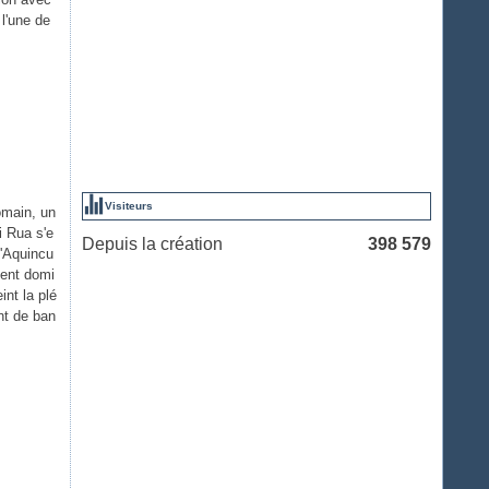
 l'une de
Visiteurs
omain, un
i Rua s'e
Depuis la création
398 579
d'Aquincu
ient domi
int la plé
nt de ban