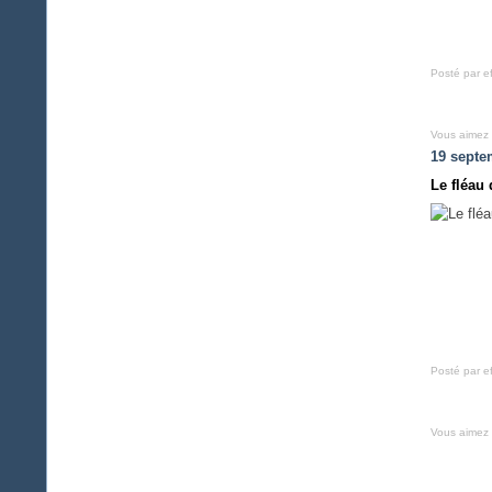
Posté par e
Vous aimez
19 septe
Le fléau
Posté par e
Vous aimez