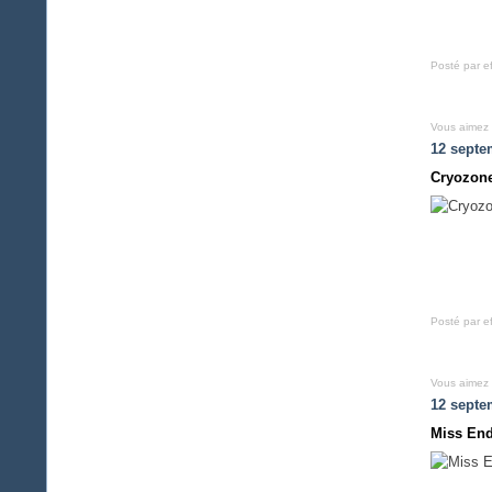
Posté par e
Vous aimez
12 septe
Cryozone
Posté par e
Vous aimez
12 septe
Miss End