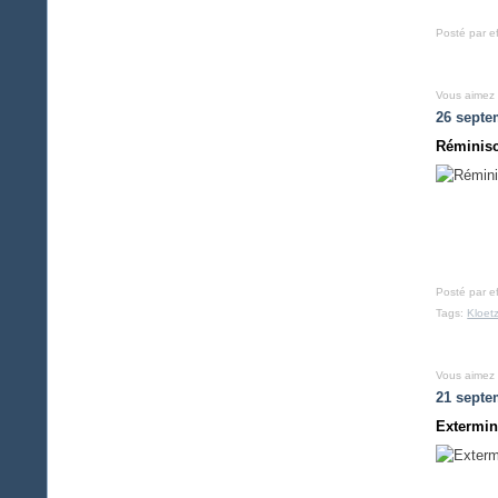
Posté par e
Vous aimez
26 septe
Réminisc
Posté par e
Tags:
Kloet
Vous aimez
21 septe
Extermina