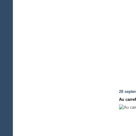
28 septe
Au carref