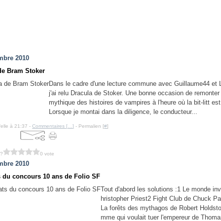
mbre 2010
de Bram Stoker
Dans le cadre d'une lecture commune avec Guillaume44 et L
j'ai relu Dracula de Stoker. Une bonne occasion de remonter 
mythique des histoires de vampires à l'heure où la bit-litt est
Lorsque je montai dans la diligence, le conducteur...
felle à 21:37 -
Commentaires [
…
]
- Permalien [
#
]
 ?
0 vote
mbre 2010
s du concours 10 ans de Folio SF
Tout d'abord les solutions :1 Le monde inv
hristopher Priest2 Fight Club de Chuck P
La forêts des mythagos de Robert Holdst
mme qui voulait tuer l'empereur de Thom