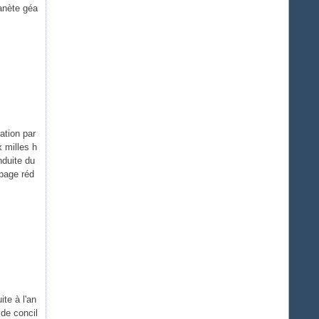
lanète géa
ation par
x milles h
duite du
ipage réd
te à l'an
 de concil