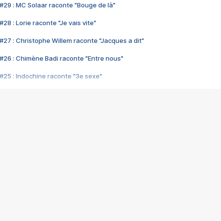
#29 : MC Solaar raconte "Bouge de là"
28 : Lorie raconte "Je vais vite"
#27 : Christophe Willem raconte "Jacques a dit"
#26 : Chimène Badi raconte "Entre nous"
#25 : Indochine raconte "3e sexe"
#24 : Zaho raconte "C'est chelou"
#23 : Patrick Bruel raconte "Au café des délices"
#22 : Kyo raconte "Le chemin"
#21 : Nolwenn Leroy raconte "Cassé"
#20 : Patrick Hernandez raconte "Born to be alive"
#19 : Lorie raconte "Près de moi"
#18 : Michael Jones raconte "A nos actes manqués" (avec Jean-Jacque
#17 : Khaled raconte "Aïcha"