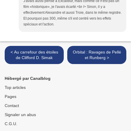
J'avais aussi pensé à Excalibur, mais comme ce n'est pas un
film «historique», je l'avais écarté.<br /> Sinon, il y a
effectivement Alexandre et aussi Troie, dans le même registre.
Et pourquoi pas 300, même s'il est centré vers les effets
spéciaux et l'action.
< Au carrefour des étoiles
Orbital : Ravages de Pellé
de Clifford D. Simak
et Runberg >
Hébergé par Canalblog
Top articles
Pages
Contact
Signaler un abus
C.G.U.