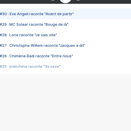
#30 : Eve Angeli raconte "Avant de partir"
#29 : MC Solaar raconte "Bouge de là"
28 : Lorie raconte "Je vais vite"
#27 : Christophe Willem raconte "Jacques a dit"
#26 : Chimène Badi raconte "Entre nous"
#25 : Indochine raconte "3e sexe"
#24 : Zaho raconte "C'est chelou"
#23 : Patrick Bruel raconte "Au café des délices"
#22 : Kyo raconte "Le chemin"
#21 : Nolwenn Leroy raconte "Cassé"
#20 : Patrick Hernandez raconte "Born to be alive"
#19 : Lorie raconte "Près de moi"