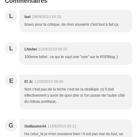
Commentaires
L
lael
29/09/2010 18:30
bravo pour ta critique, de mon souvenir c'est tout à fait ça.
L
Lhisbei
11/09/2010 09:15
100eme billet : ce qui te vaut une "une" sur le RSFBlog ;)
E
El Jc
11/09/2010 06:40
Non c'est pas de la triche c'est de la stratégie ;o) Il doit
effectivement y avoir de quoi dire si l'on passe de l'autre côté
du rideau politique...
G
Guillaume44
11/09/2010 00:12
Ha celui_là je m'en souviens bien ! Il est pas mal du tout, un