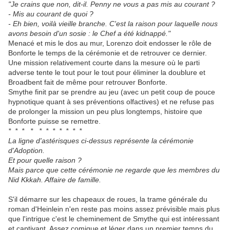
"Je crains que non, dit-il. Penny ne vous a pas mis au courant ?
- Mis au courant de quoi ?
- Eh bien, voilà vieille branche. C'est la raison pour laquelle nous
avons besoin d'un sosie : le Chef a été kidnappé."
Menacé et mis le dos au mur, Lorenzo doit endosser le rôle de
Bonforte le temps de la cérémonie et de retrouver ce dernier.
Une mission relativement courte dans la mesure où le parti
adverse tente le tout pour le tout pour éliminer la doublure et
Broadbent fait de même pour retrouver Bonforte.
Smythe finit par se prendre au jeu (avec un petit coup de pouce
hypnotique quant à ses préventions olfactives) et ne refuse pas
de prolonger la mission un peu plus longtemps, histoire que
Bonforte puisse se remettre.
* * * * * * * * * * *
La ligne d'astérisques ci-dessus représente la cérémonie
d'Adoption.
Et pour quelle raison ?
Mais parce que cette cérémonie ne regarde que les membres du
Nid Kkkah. Affaire de famille.
S'il démarre sur les chapeaux de roues, la trame générale du
roman d'Heinlein n'en reste pas moins assez prévisible mais plus
que l'intrigue c'est le cheminement de Smythe qui est intéressant
et captivant. Assez comique et léger dans un premier temps du