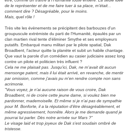
être, comme un traître à l'Humanité toute entière. La seule idée
de le représenter et de me faire tuer à sa place, m'était...
comment dire ? Désagréable, pour le moins.
Mais, quel rôle !
Très vite les évènements se précipitent des barbouzes d'un
groupuscule extrémiste du parti de l'Humanité, épaulés par un
clan martien rival tente d'éliminer Smythe et ses employeurs
putatifs. Embarqué manu militari par le pilote spatial, Dak
Broadbent, l'acteur quitte la planète et subit un habile chantage.
Que vaut la parole d'un comédien au casier judiciaire assez long
contre un pilote et politicien très influent ?
Cela ne me plaisait pas. Jusqu'ici, Dak, ne m'avait dit aucun
mensonge patent, mais il lui était arrivé, en revanche, de mentir
par omission, comme j'avais pu m'en rendre compte non sans
acrimonie.
"Vous voyez, je n'ai aucune raison de vous croire, Dak
Broadbent, ni de croire cette jeune dame, si voulez bien me
pardonner, mademoiselle. Et même si je n'ai pas de sympathie
pour M. Bonforte, il a la réputation d'être désagréablement, et
même agressivement, honnête. Alors je me demande quand je
pourrai lui parler. Dès notre arrivée sur Mars ?"
Le visage laid et trop joyeux de Dak s'est soudain ombré de
tristesse.