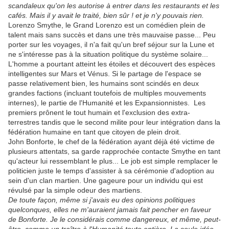
scandaleux qu'on les autorise à entrer dans les restaurants et les
cafés. Mais il y avait le traité, bien sûr ! et je n'y pouvais rien.
Lorenzo Smythe, le Grand Lorenzo est un comédien plein de
talent mais sans succès et dans une très mauvaise passe... Peu
porter sur les voyages, il n'a fait qu'un bref séjour sur la Lune et
ne s'intéresse pas à la situation politique du système solaire...
L'homme a pourtant atteint les étoiles et découvert des espèces
intelligentes sur Mars et Vénus. Si le partage de l'espace se
passe relativement bien, les humains sont scindés en deux
grandes factions (incluant toutefois de multiples mouvements
internes), le partie de l'Humanité et les Expansionnistes. Les
premiers prônent le tout humain et l'exclusion des extra-
terrestres tandis que le second milite pour leur intégration dans la
fédération humaine en tant que citoyen de plein droit.
John Bonforte, le chef de la fédération ayant déjà été victime de
plusieurs attentats, sa garde rapprochée contacte Smythe en tant
qu'acteur lui ressemblant le plus... Le job est simple remplacer le
politicien juste le temps d'assister à sa cérémonie d'adoption au
sein d'un clan martien. Une gageure pour un individu qui est
révulsé par la simple odeur des martiens.
De toute façon, même si j'avais eu des opinions politiques
quelconques, elles ne m'auraient jamais fait pencher en faveur
de Bonforte. Je le considérais comme dangereux, et même, peut-