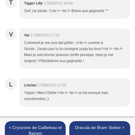
T
Tigger Lilly
17/09/2010 19:48
Snif, j'ai perdu :'(<br /> <br /> Bravo aux gagnants ^^
V
Val
17/09/2010 17:19
Comment je me suis fait griller ;-)<br /> comme à
l'école...j'avais pas lu la consigne jusqu'au bout !<br /> <br />
Mais je suis bonne joueuse (enfin presque, mais je me
soigne) ! Félicitations aux gagnants !
L
Lhisbei
17/09/2010 17:02
Yippie ! Merci Efelle !<br /> <br /> je t'ai envoyé mes
coordonnées ;)
< Cryozone de Cailleteau et
Dracula de Bram Stoker >
Bajram