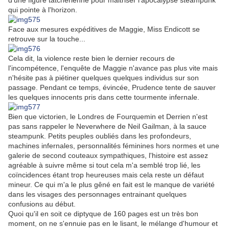
d'une figure tatcherienne pour maitriser l'apocalypse steampunk
qui pointe à l'horizon.
Face aux mesures expéditives de Maggie, Miss Endicott se
retrouve sur la touche...
Cela dit, la violence reste bien le dernier recours de
l'incompétence, l'enquête de Maggie n'avance pas plus vite mais
n'hésite pas à piétiner quelques quelques individus sur son
passage. Pendant ce temps, évincée, Prudence tente de sauver
les quelques innocents pris dans cette tourmente infernale.
Bien que victorien, le Londres de Fourquemin et Derrien n'est
pas sans rappeler le Neverwhere de Neil Gailman, à la sauce
steampunk. Petits peuples oubliés dans les profondeurs,
machines infernales, personnalités féminines hors normes et une
galerie de second couteaux sympathiques, l'histoire est assez
agréable à suivre même si tout cela m'a semblé trop lié, les
coïncidences étant trop heureuses mais cela reste un défaut
mineur. Ce qui m'a le plus gêné en fait est le manque de variété
dans les visages des personnages entrainant quelques
confusions au début.
Quoi qu'il en soit ce diptyque de 160 pages est un très bon
moment, on ne s'ennuie pas en le lisant, le mélange d'humour et