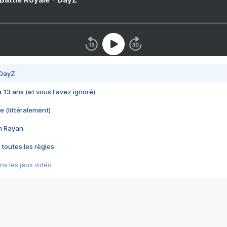
 DayZ
 a 13 ans (et vous l'avez ignoré)
e (littéralement)
im Rayan
 toutes les règles
s les jeux vidéo
us choquant de Rockstar ? - Le scandale BULLY
e plus moche de Steam
du RÊVE tourne au CAUCHEMAR