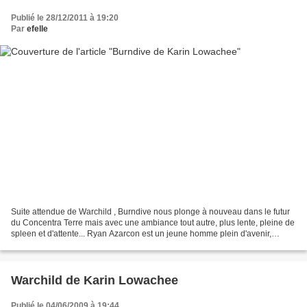
Publié le 28/12/2011 à 19:20
Par
efelle
Suite attendue de Warchild , Burndive nous plonge à nouveau dans le futur
du Concentra Terre mais avec une ambiance tout autre, plus lente, pleine de
spleen et d'attente... Ryan Azarcon est un jeune homme plein d'avenir,
héritier d'une famille bien implantée...
Warchild de Karin Lowachee
Publié le 04/06/2009 à 19:44