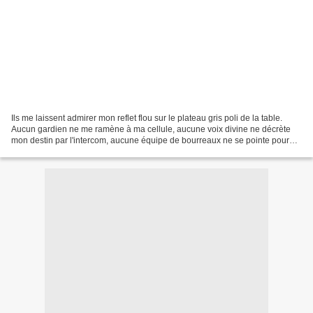
Ils me laissent admirer mon reflet flou sur le plateau gris poli de la table.
Aucun gardien ne me ramène à ma cellule, aucune voix divine ne décrète
mon destin par l'intercom, aucune équipe de bourreaux ne se pointe pour
me confesser. La surface grise...