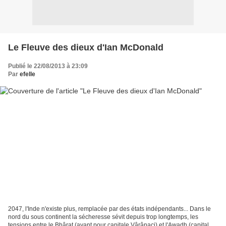
Le Fleuve des dieux d'Ian McDonald
Publié le 22/08/2013 à 23:09
Par
efelle
2047, l'Inde n'existe plus, remplacée par des états indépendants... Dans le
nord du sous continent la sécheresse sévit depuis trop longtemps, les
tensions entre le Bhârat (ayant pour capitale Vârânaci) et l'Awadh (capitale