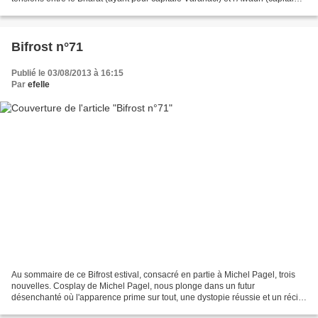
Delhi) s'exacerbent autour d'un...
Bifrost n°71
Publié le 03/08/2013 à 16:15
Par
efelle
Au sommaire de ce Bifrost estival, consacré en partie à Michel Pagel, trois
nouvelles. Cosplay de Michel Pagel, nous plonge dans un futur
désenchanté où l'apparence prime sur tout, une dystopie réussie et un récit
très prenant, excellent. Vient ensuite...