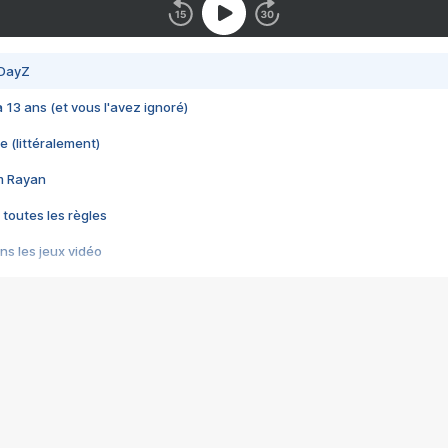
 DayZ
 a 13 ans (et vous l'avez ignoré)
e (littéralement)
im Rayan
 toutes les règles
s les jeux vidéo
us choquant de Rockstar ? - Le scandale BULLY
e plus moche de Steam
du RÊVE tourne au CAUCHEMAR
pendant 8 heures
it… à tort