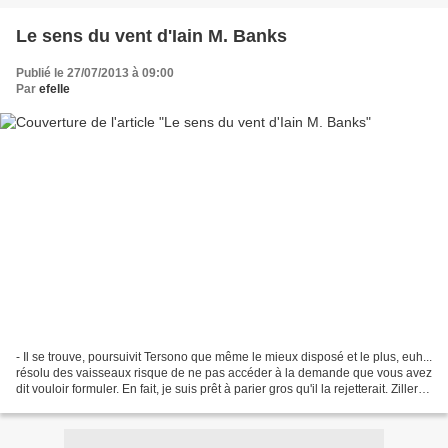
Le sens du vent d'Iain M. Banks
Publié le 27/07/2013 à 09:00
Par
efelle
- Il se trouve, poursuivit Tersono que même le mieux disposé et le plus, euh...
résolu des vaisseaux risque de ne pas accéder à la demande que vous avez
dit vouloir formuler. En fait, je suis prêt à parier gros qu'il la rejetterait. Ziller
continua de...