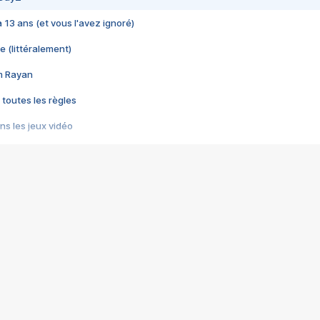
 a 13 ans (et vous l'avez ignoré)
e (littéralement)
im Rayan
 toutes les règles
s les jeux vidéo
us choquant de Rockstar ? - Le scandale BULLY
e plus moche de Steam
du RÊVE tourne au CAUCHEMAR
pendant 8 heures
it… à tort
umiliés par un jeu vidéo
ire - Final Fantasy 8