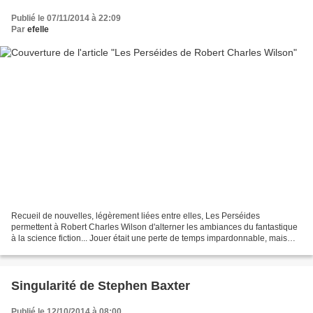
Publié le 07/11/2014 à 22:09
Par
efelle
Recueil de nouvelles, légèrement liées entre elles, Les Perséides
permettent à Robert Charles Wilson d'alterner les ambiances du fantastique
à la science fiction... Jouer était une perte de temps impardonnable, mais
Jacob voulait entrer en transe, voulait...
Singularité de Stephen Baxter
Publié le 12/10/2014 à 08:00