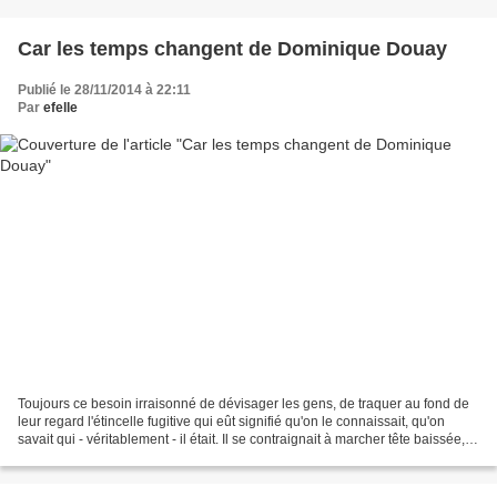
Car les temps changent de Dominique Douay
Publié le 28/11/2014 à 22:11
Par
efelle
Toujours ce besoin irraisonné de dévisager les gens, de traquer au fond de
leur regard l'étincelle fugitive qui eût signifié qu'on le connaissait, qu'on
savait qui - véritablement - il était. Il se contraignait à marcher tête baissée,
mais chaque fois...