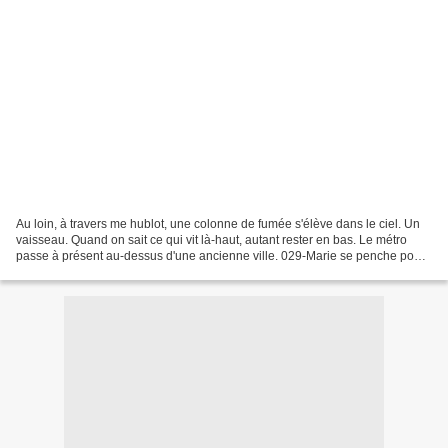
Au loin, à travers me hublot, une colonne de fumée s'élève dans le ciel. Un
vaisseau. Quand on sait ce qui vit là-haut, autant rester en bas. Le métro
passe à présent au-dessus d'une ancienne ville. 029-Marie se penche pour
mieux voir les vestiges. Elle...