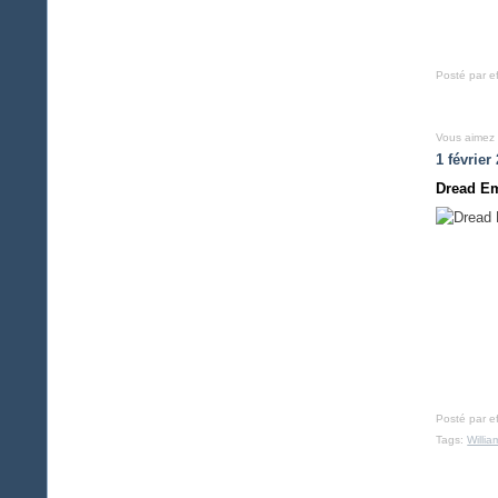
Posté par e
Vous aimez
1 février
Dread Em
Posté par e
Tags:
Willia