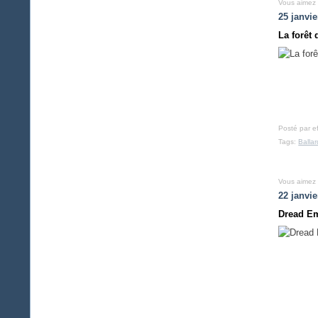
Vous aimez
25 janvie
La forêt 
Posté par e
Tags:
Ballar
Vous aimez
22 janvie
Dread Em