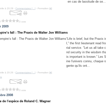
en cas de lassitude de se...
felle à 20:29 -
Commentaires [
…
]
- Permalien [
#
]
 ?
0 vote
r 2009
pire’s fall : The Praxis de Walter Jon Williams
“Life is brief, but the Praxis 
l,” the first lieutenant read f
rial service. “Let us all take 
nd security in the wisdom that
is important is known.” Les
ine l'univers connu, chaque ra
gente qu’ils ont...
felle à 20:26 -
Commentaires [
…
]
- Permalien [
#
]
ms
 ?
0 vote
bre 2008
e de l'espèce de Roland C. Wagner