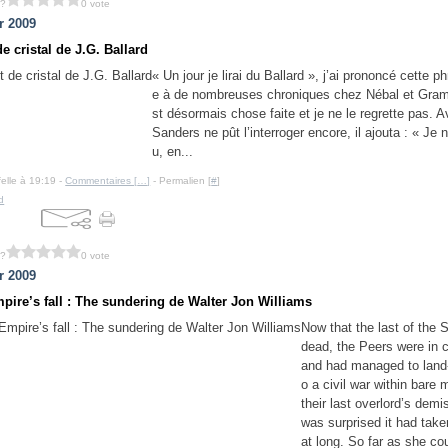
 ?
0 vote
r 2009
de cristal de J.G. Ballard
« Un jour je lirai du Ballard », j’ai prononcé cette p
e à de nombreuses chroniques chez Nébal et Gram
st désormais chose faite et je ne le regrette pas. 
Sanders ne pût l’interroger encore, il ajouta : « Je n
u, en...
felle à 19:19 -
Commentaires [
…
]
- Permalien [
#
]
d
 ?
0 vote
r 2009
pire’s fall : The sundering de Walter Jon Williams
Now that the last of the
dead, the Peers were in 
and had managed to land-
o a civil war within bare 
their last overlord’s demi
was surprised it had tak
at long. So far as she coul