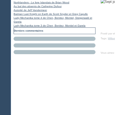
Northlanders - Le livre Islandais de Brian Wood
Au bal des absents de Catherine Dufour
Autorité de Jeff Vandermeer
Batman Last Knight on Earth de Scott Snyder et Greg Capullo
Lady Mechanika tome 4 de Chen, Benitez, Montiel, Steigerwald et
Garela
Lady Mechanika tome 3 de Chen, Benitez, Montiel et Garela
Derniers commentaires
Posté par e
Tags:
Willia
Vous aimez