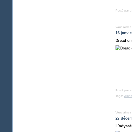
Posté par e
Vous aimez
16 janvie
Dread em
Posté par e
Tags:
Willia
Vous aimez
27 décem
L'odyssé