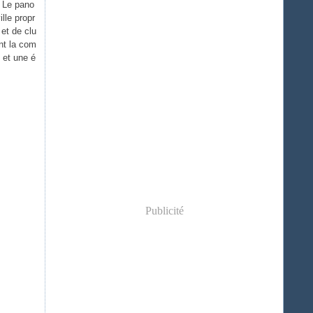
. Le pano
ille propr
 et de clu
ant la com
 et une é
Publicité