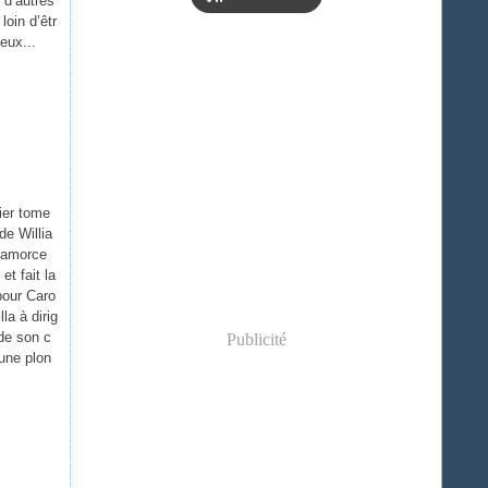
 d’autres
loin d’êtr
eux...
ier tome
de Willia
e amorce
 et fait la
 pour Caro
la à dirig
 de son c
Publicité
 une plon