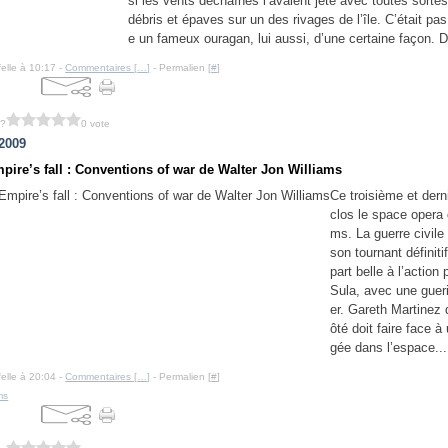
si les vents déchaînés l’avaient jeté avec toutes sortes
débris et épaves sur un des rivages de l’île. C’était pas 
e un fameux ouragan, lui aussi, d’une certaine façon. D
felle à 10:17 -
Commentaires [
…
]
- Permalien [
#
]
 ?
0 vote
 2009
pire’s fall : Conventions of war de Walter Jon Williams
Ce troisième et dern
clos le space opera 
ms. La guerre civil
son tournant définitif
part belle à l’action
Sula, avec une gueril
er. Gareth Martinez
ôté doit faire face à
gée dans l’espace...
felle à 20:04 -
Commentaires [
…
]
- Permalien [
#
]
ms