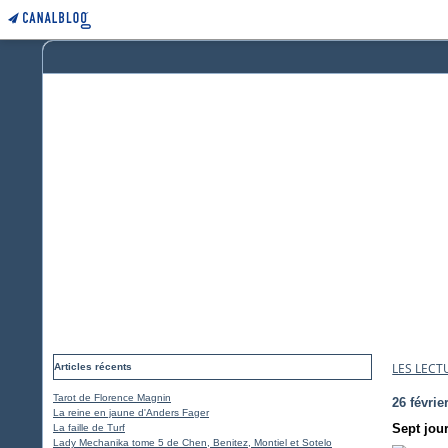
LES LECT
Articles récents
Tarot de Florence Magnin
26 févrie
La reine en jaune d'Anders Fager
Sept jou
La faille de Turf
Lady Mechanika tome 5 de Chen, Benitez, Montiel et Sotelo