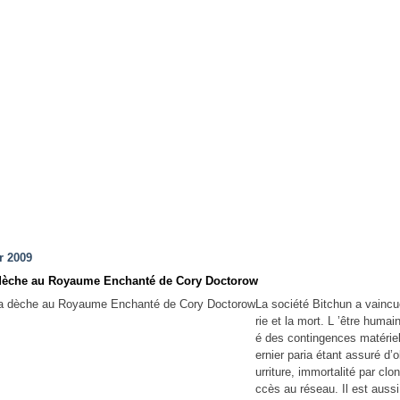
r 2009
dèche au Royaume Enchanté de Cory Doctorow
La société Bitchun a vaincu
rie et la mort. L ’être humain
é des contingences matériel
ernier paria étant assuré d’o
urriture, immortalité par clo
ccès au réseau. Il est aussi