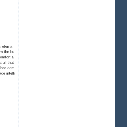
is eterna
rom the bu
comfort a
 all that
 Shaa dom
ce intelli