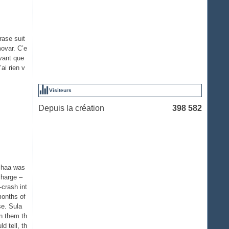
hrase suit
ovar. C’e
Avant que
’ai rien v
Visiteurs
Depuis la création
398 582
 Shaa was
charge –
crash int
months of
se. Sula
en them th
d tell, th