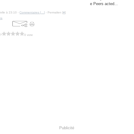
e Peers acted...
felle à 23:10 -
Commentaires [
…
]
- Permalien [
#
]
ms
 ?
0 vote
Publicité