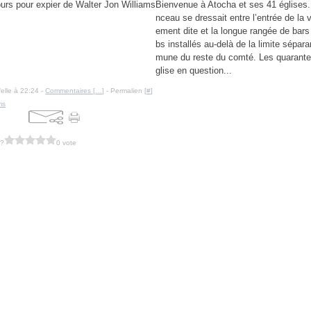
Bienvenue à Atocha et ses 41 églises
nceau se dressait entre l’entrée de la v
ement dite et la longue rangée de bars
bs installés au-delà de la limite sépar
mune du reste du comté. Les quarante
glise en question...
felle à 22:24 -
Commentaires [
…
]
- Permalien [
#
]
ms
 ?
0 vote