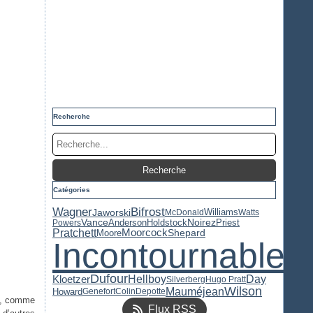
Recherche
Catégories
Bifrost
Wagner
Jaworski
Williams
McDonald
Watts
Priest
Vance
Anderson
Holdstock
Noirez
Powers
Pratchett
Moorcock
Moore
Shepard
Incontournable
Dufour
Kloetzer
Hellboy
Day
Silverberg
Hugo Pratt
Wilson
Mauméjean
Howard
Genefort
Colin
Depotte
ru, comme
Flux RSS