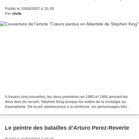
Publié le 10/04/2007 à 15:20
Par
efelle
A travers cinq nouvelles, les deux premières en 1960 et 1966 prenant les
deux tiers du recueil, Stephen King évoque les sixties de la nostalgie au
traumatisme. De la pré adolescence à la vieillesse, les personnages très
divers se croiseront ou se perdront...
Le peintre des batailles d’Arturo Perez-Reverte