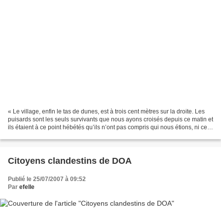
« Le village, enfin le tas de dunes, est à trois cent mètres sur la droite. Les
puisards sont les seuls survivants que nous ayons croisés depuis ce matin et
ils étaient à ce point hébétés qu’ils n’ont pas compris qui nous étions, ni ce
que nous demandions...
Citoyens clandestins de DOA
Publié le 25/07/2007 à 09:52
Par
efelle