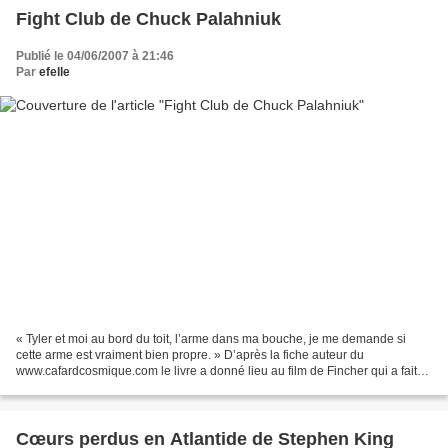
Fight Club de Chuck Palahniuk
Publié le 04/06/2007 à 21:46
Par
efelle
« Tyler et moi au bord du toit, l’arme dans ma bouche, je me demande si
cette arme est vraiment bien propre. » D’après la fiche auteur du
www.cafardcosmique.com le livre a donné lieu au film de Fincher qui a fait
connaître le livre. L’un et l’autre sont...
Cœurs perdus en Atlantide de Stephen King