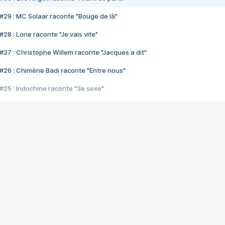
#29 : MC Solaar raconte "Bouge de là"
28 : Lorie raconte "Je vais vite"
#27 : Christophe Willem raconte "Jacques a dit"
#26 : Chimène Badi raconte "Entre nous"
#25 : Indochine raconte "3e sexe"
#24 : Zaho raconte "C'est chelou"
#23 : Patrick Bruel raconte "Au café des délices"
#22 : Kyo raconte "Le chemin"
#21 : Nolwenn Leroy raconte "Cassé"
#20 : Patrick Hernandez raconte "Born to be alive"
#19 : Lorie raconte "Près de moi"
#18 : Michael Jones raconte "A nos actes manqués" (avec Jean-Jacque