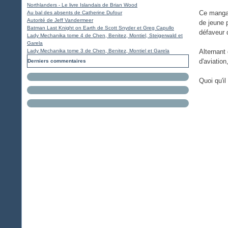
Northlanders - Le livre Islandais de Brian Wood
Ce manga 
Au bal des absents de Catherine Dufour
Autorité de Jeff Vandermeer
de jeune p
Batman Last Knight on Earth de Scott Snyder et Greg Capullo
défaveur 
Lady Mechanika tome 4 de Chen, Benitez, Montiel, Steigerwald et
Garela
Lady Mechanika tome 3 de Chen, Benitez, Montiel et Garela
Alternant 
d'aviatio
Derniers commentaires
Quoi qu'i