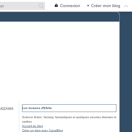
Connexion
+
Créer mon blog
AKIZAWA
Les lectures d'Efelle
Science fiction, fantasy, fantastiques et quelques oeuvres diverses et
variées
Accueil du blog
Créer un blog avec CanalBlog