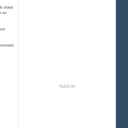
u statut
us en
eurs
n moment.
Publicité