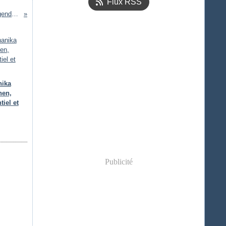
Flux RSS
Legendary
nika
hen,
tiel et
Publicité