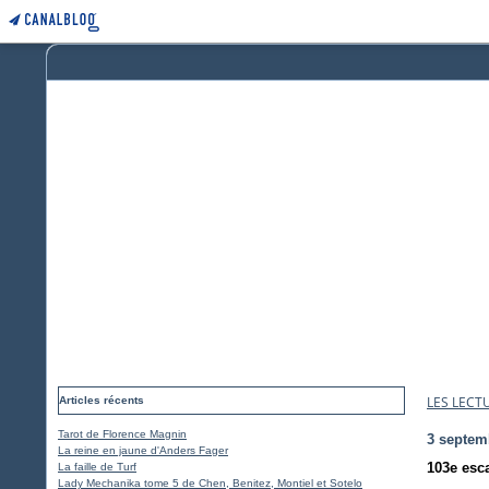
LES LECT
Articles récents
Tarot de Florence Magnin
3 septem
La reine en jaune d'Anders Fager
103e esc
La faille de Turf
Lady Mechanika tome 5 de Chen, Benitez, Montiel et Sotelo