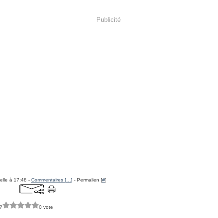
Publicité
elle à 17:48 -
Commentaires [
…
]
- Permalien [
#
]
?
0 vote