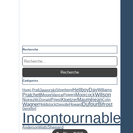
Recherche
Catégories
Hellboy
Day
Jaworski
Williams
Hugo Pratt
Silverberg
Wilson
Pratchett
Moorcock
Moore
Vance
Powers
Kloetzer
Mauméjean
Priest
Noirez
McDonald
Colin
Dufour
Bifrost
Wagner
Holdstock
Howard
Depotte
Genefort
Incontournable
Anderson
Shepard
Watts