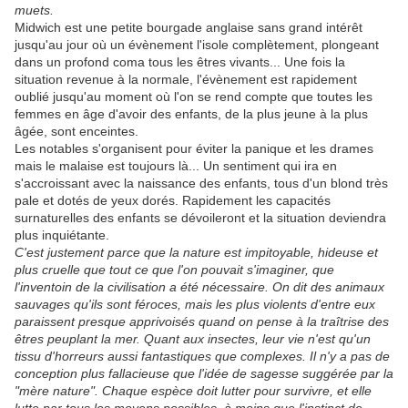
muets.
Midwich est une petite bourgade anglaise sans grand intérêt
jusqu'au jour où un évènement l'isole complètement, plongeant
dans un profond coma tous les êtres vivants... Une fois la
situation revenue à la normale, l'évènement est rapidement
oublié jusqu'au moment où l'on se rend compte que toutes les
femmes en âge d'avoir des enfants, de la plus jeune à la plus
âgée, sont enceintes.
Les notables s'organisent pour éviter la panique et les drames
mais le malaise est toujours là... Un sentiment qui ira en
s'accroissant avec la naissance des enfants, tous d'un blond très
pale et dotés de yeux dorés. Rapidement les capacités
surnaturelles des enfants se dévoileront et la situation deviendra
plus inquiétante.
C'est justement parce que la nature est impitoyable, hideuse et
plus cruelle que tout ce que l'on pouvait s'imaginer, que
l'inventoin de la civilisation a été nécessaire. On dit des animaux
sauvages qu'ils sont féroces, mais les plus violents d'entre eux
paraissent presque apprivoisés quand on pense à la traîtrise des
êtres peuplant la mer. Quant aux insectes, leur vie n'est qu'un
tissu d'horreurs aussi fantastiques que complexes. Il n'y a pas de
conception plus fallacieuse que l'idée de sagesse suggérée par la
"mère nature". Chaque espèce doit lutter pour survivre, et elle