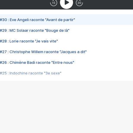
#30 : Eve Angeli raconte "Avant de partir"
#29 : MC Solaar raconte "Bouge de là"
28 : Lorie raconte "Je vais vite"
#27 : Christophe Willem raconte "Jacques a dit"
#26 : Chimène Badi raconte "Entre nous"
#25 : Indochine raconte "3e sexe"
#24 : Zaho raconte "C'est chelou"
#23 : Patrick Bruel raconte "Au café des délices"
#22 : Kyo raconte "Le chemin"
#21 : Nolwenn Leroy raconte "Cassé"
#20 : Patrick Hernandez raconte "Born to be alive"