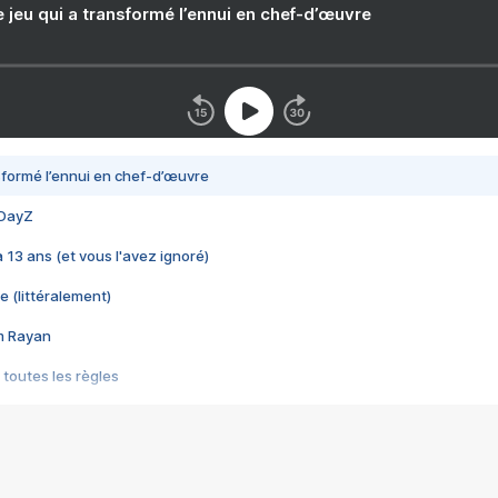
e jeu qui a transformé l’ennui en chef-d’œuvre
nsformé l’ennui en chef-d’œuvre
 DayZ
 a 13 ans (et vous l'avez ignoré)
e (littéralement)
im Rayan
 toutes les règles
s les jeux vidéo
us choquant de Rockstar ? - Le scandale BULLY
e plus moche de Steam