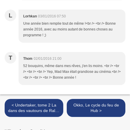
L
Lorhkan
03/01/2016 07:50
Une année bien remplie tout de même !<br /> <br /> Bonne
année 2016, avec au moins autant de bonnes choses au
programme ! ;)
T
Thom
02/01/2016 21:00
52 bouquins, même dans mes rêves, j'en lis moins. <br /> <br
/> <br /> <br /> Yep, Mad Max était grandiose au cinéma.<br />
<br /> <br /> <br /> Bonne année !
< Undertaker, tome 2 La
Okko, Le cycle du feu de
dans des vautours de Ralph
Hub >
Meyer, Caroline Delabie et
Xavier Dorison