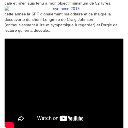
calé et m'en suis tenu à mon objectif minimum de 52 livres.
cette année la SFF globalement majoritaire et ce malgré la
découverte du shérif Longmire de Craig Johnson
(enthousiasmant à lire et sympathique à regarder) et l'orgie de
lecture qui en a découlé...