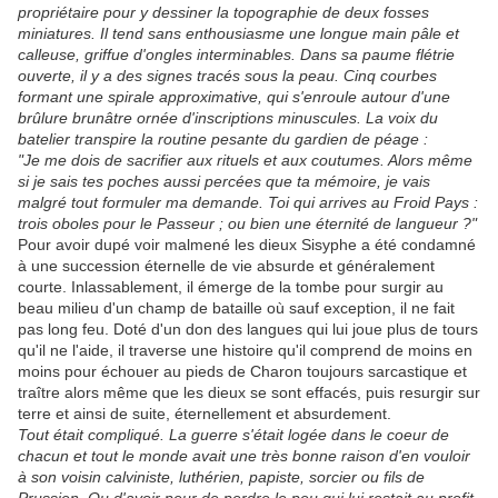
propriétaire pour y dessiner la topographie de deux fosses
miniatures. Il tend sans enthousiasme une longue main pâle et
calleuse, griffue d'ongles interminables. Dans sa paume flétrie
ouverte, il y a des signes tracés sous la peau. Cinq courbes
formant une spirale approximative, qui s'enroule autour d'une
brûlure brunâtre ornée d'inscriptions minuscules. La voix du
batelier transpire la routine pesante du gardien de péage :
"Je me dois de sacrifier aux rituels et aux coutumes. Alors même
si je sais tes poches aussi percées que ta mémoire, je vais
malgré tout formuler ma demande. Toi qui arrives au Froid Pays :
trois oboles pour le Passeur ; ou bien une éternité de langueur ?"
Pour avoir dupé voir malmené les dieux Sisyphe a été condamné
à une succession éternelle de vie absurde et généralement
courte. Inlassablement, il émerge de la tombe pour surgir au
beau milieu d'un champ de bataille où sauf exception, il ne fait
pas long feu. Doté d'un don des langues qui lui joue plus de tours
qu'il ne l'aide, il traverse une histoire qu'il comprend de moins en
moins pour échouer au pieds de Charon toujours sarcastique et
traître alors même que les dieux se sont effacés, puis resurgir sur
terre et ainsi de suite, éternellement et absurdement.
Tout était compliqué. La guerre s'était logée dans le coeur de
chacun et tout le monde avait une très bonne raison d'en vouloir
à son voisin calviniste, luthérien, papiste, sorcier ou fils de