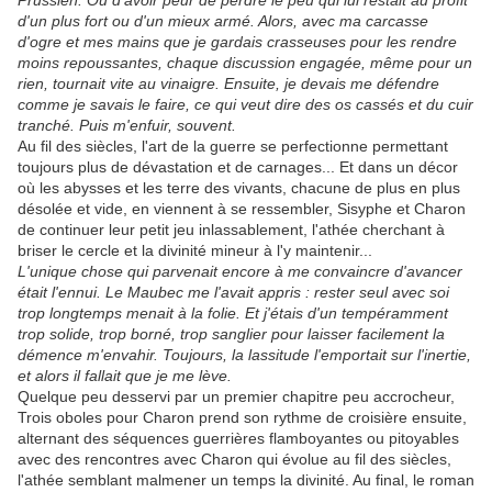
Prussien. Ou d'avoir peur de perdre le peu qui lui restait au profit
d'un plus fort ou d'un mieux armé. Alors, avec ma carcasse
d'ogre et mes mains que je gardais crasseuses pour les rendre
moins repoussantes, chaque discussion engagée, même pour un
rien, tournait vite au vinaigre. Ensuite, je devais me défendre
comme je savais le faire, ce qui veut dire des os cassés et du cuir
tranché. Puis m'enfuir, souvent.
Au fil des siècles, l'art de la guerre se perfectionne permettant
toujours plus de dévastation et de carnages... Et dans un décor
où les abysses et les terre des vivants, chacune de plus en plus
désolée et vide, en viennent à se ressembler, Sisyphe et Charon
de continuer leur petit jeu inlassablement, l'athée cherchant à
briser le cercle et la divinité mineur à l'y maintenir...
L'unique chose qui parvenait encore à me convaincre d'avancer
était l'ennui. Le Maubec me l'avait appris : rester seul avec soi
trop longtemps menait à la folie. Et j'étais d'un tempéramment
trop solide, trop borné, trop sanglier pour laisser facilement la
démence m'envahir. Toujours, la lassitude l'emportait sur l'inertie,
et alors il fallait que je me lève.
Quelque peu desservi par un premier chapitre peu accrocheur,
Trois oboles pour Charon prend son rythme de croisière ensuite,
alternant des séquences guerrières flamboyantes ou pitoyables
avec des rencontres avec Charon qui évolue au fil des siècles,
l'athée semblant malmener un temps la divinité. Au final, le roman