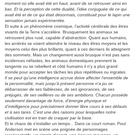
moment où elle avait été en haut, avant de se retrouver ainsi en
bas. Et la perception de cette dualité, l'idée conjuguée de ce qui
avait été et de ce qui était désormais, constituait pour le lapin une
sensation jamais expérimentée.
Et suite à un phénomène cosmique, l'activité cérébrale des êtres
vivants de la Terre s'accélère. Brusquement les animaux se
retrouvent plus rusé, capable d'abstraction. Quant aux humains,
les arriérés se voient atteindre le niveau des êtres moyens et les
moyens celui des plus brillants, quant à ces derniers ils atteignent
des sommets. Mais un changement aussi brusque n'est pas sans
incidences néfastes, les animaux domestiques prennent la
tangente ou se rebellent et côté humains il n'y a plus grand
monde pour accepter les tâches les plus répétitives ou ingrates.
Il se peut qu'une intelligence accrue doive affecter l'ensemble de
la personnalité, mais jusqu'à présent personne n'a pu se
débarrasser de ses faiblesses, de ses ignorances, de ses
préjugés, de ses oeillères ou de ses ambitions. Chacun possède
seulement davantage de force, d'énergie physique et
d'intelligence pour précisément donner libre cours à ses défauts
et à ses tares. C'est une des raisons pour lesquelles notre
civilisation est en train de craquer par la base.
Et le chaos de s'installer un temps... Dans ce court roman, Poul
Anderson met en scène une poignée de personnages