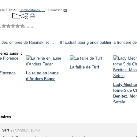
elle à 15:27 -
Commentaires [
…
]
- Permalien [
#
]
?
0 vote
Au-delà des ombres de Rosinski et Van Hamme
erez aussi :
La faille de Turf
 Florence
La reine en jaune
d'Anders Fager
Lady Mecha
tome 5 de C
Benitez, Mon
Sotelo
aires
Vert
27/04/2015 16:40