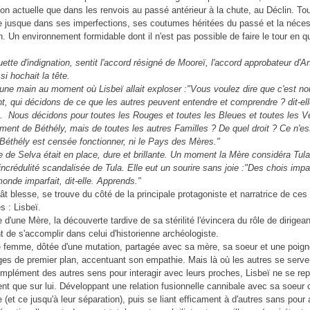
ion actuelle que dans les renvois au passé antérieur à la chute, au Déclin. To
e jusque dans ses imperfections, ses coutumes héritées du passé et la néces
n. Un environnement formidable dont il n'est pas possible de faire le tour en 
ette d'indignation, sentit l'accord résigné de Mooreï, l'accord approbateur d'A
i hochait la tête.
 une main au moment où Lisbeï allait exploser :"Vous voulez dire que c'est nou
t, qui décidons de ce que les autres peuvent entendre et comprendre ? dit-el
. Nous décidons pour toutes les Rouges et toutes les Bleues et toutes les V
ment de Béthély, mais de toutes les autres Familles ? De quel droit ? Ce n'es
 Béthély est censée fonctionner, ni le Pays des Mères."
re de Selva était en place, dure et brillante. Un moment la Mère considéra Tula
incrédulité scandalisée de Tula. Elle eut un sourire sans joie :"Des chois impa
onde imparfait, dit-elle. Apprends."
ât blesse, se trouve du côté de la principale protagoniste et narratrice de ces
s : Lisbeï.
e d'une Mère, la découverte tardive de sa stérilité l'évincera du rôle de dirigean
t de s'accomplir dans celui d'historienne archéologiste.
 femme, dôtée d'une mutation, partagée avec sa mère, sa soeur et une poig
es de premier plan, accentuant son empathie. Mais là où les autres se serve
mplément des autres sens pour interagir avec leurs proches, Lisbeï ne se re
t que sur lui. Développant une relation fusionnelle cannibale avec sa soeur 
e (et ce jusqu'à leur séparation), puis se liant efficament à d'autres sans pour 