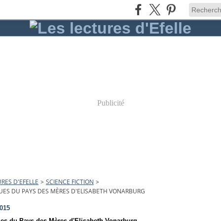
Publicité
URES D'EFELLE
>
SCIENCE FICTION
>
ES DU PAYS DES MÈRES D'ELISABETH VONARBURG
2015
es du Pays des Mères d'Elisabeth Vonarburg