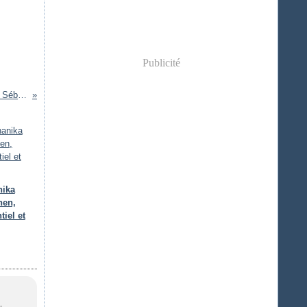
Publicité
Il faudrait pour grandir oublier la frontière de Sébastien Juillard
nika
hen,
tiel et