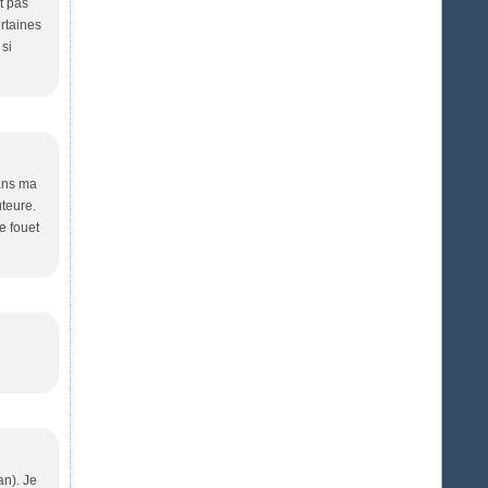
t pas
ertaines
si
dans ma
uteure.
e fouet
an). Je