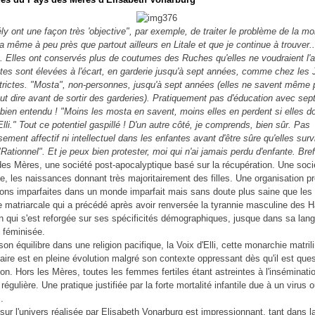
y ont une façon très 'objective", par exemple, de traiter le problème de la mor
 la même à peu près que partout ailleurs en Litale et que je continue à trouver..
e. Elles ont conservés plus de coutumes des Ruches qu'elles ne voudraient l'
tes sont élevées à l'écart, en garderie jusqu'à sept années, comme chez les 
strictes. "Mosta", non-personnes, jusqu'à sept années (elles ne savent même
ut dire avant de sortir des garderies). Pratiquement pas d'éducation avec se
 bien entendu ! "Moins les mosta en savent, moins elles en perdent si elles d
Elli." Tout ce potentiel gaspillé ! D'un autre côté, je comprends, bien sûr. Pas
sement affectif ni intellectuel dans les enfantes avant d'être sûre qu'elles surv
Rationnel". Et je peux bien protester, moi qui n'ai jamais perdu d'enfante. Bref
es Mères, une société post-apocalyptique basé sur la récupération. Une soci
le, les naissances donnant très majoritairement des filles. Une organisation p
ions imparfaites dans un monde imparfait mais sans doute plus saine que les
ie matriarcale qui a précédé après avoir renversée la tyrannie masculine des 
n qui s'est reforgée sur ses spécificités démographiques, jusque dans sa lan
 féminisée.
on équilibre dans une religion pacifique, la Voix d'Elli, cette monarchie matril
aire est en pleine évolution malgré son contexte oppressant dès qu'il est que
on. Hors les Mères, toutes les femmes fertiles étant astreintes à l'inséminati
le régulière. Une pratique justifiée par la forte mortalité infantile due à un virus 
.
 sur l'univers réalisée par Elisabeth Vonarburg est impressionnant, tant dans l