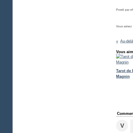
Posté par ef
Vous aimez 
Vous aim
Tarot de
Magnin
Comment
V