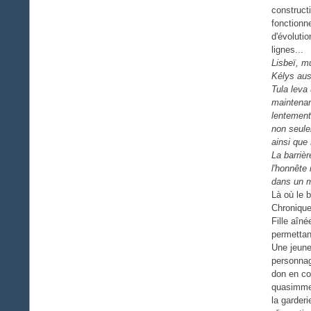
construct
fonctionn
d'évolutio
lignes...
Lisbeï, mu
Kélys auss
Tula leva
maintenan
lentement
non seule
ainsi que
La barriè
l'honnête 
dans un m
Là où le b
Chronique
Fille aîné
permettan
Une jeune
personnag
don en co
quasimmen
la garderi