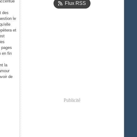
 accentué
Flux RSS
t des
uestion le
u'elle
épètera et
est
des
e pages
 en fin
nt la
 amour
avoir de
Publicité