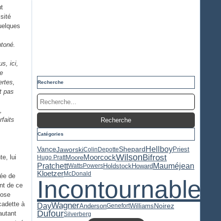
ut
sité
quelques
ntoné.
s, ici,
le
ertes,
Recherche
t pas
,
rfaits
Catégories
Hellboy
Jaworski
Priest
Vance
Shepard
Colin
Depotte
Wilson
Bifrost
te, lui
Moorcock
Moore
Hugo Pratt
Pratchett
Mauméjean
Holdstock
Howard
Watts
Powers
Kloetzer
McDonald
née de
Incontournable
nt de ce
pose
cadette à
Wagner
Day
Anderson
Williams
Noirez
Genefort
Dufour
autant
Silverberg