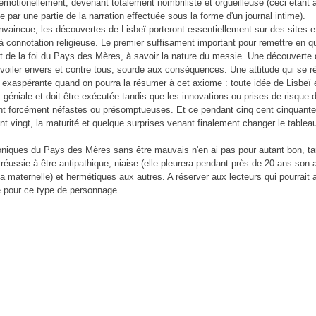
r émotionellement, devenant totalement nombriliste et orgueilleuse (ceci étant
 par une partie de la narration effectuée sous la forme d'un journal intime).
nvaincue, les découvertes de Lisbeï porteront essentiellement sur des sites e
 à connotation religieuse. Le premier suffisament important pour remettre en q
 de la foi du Pays des Mères, à savoir la nature du messie. Une découverte q
voiler envers et contre tous, sourde aux conséquences. Une attitude qui se r
 exaspérante quand on pourra la résumer à cet axiome : toute idée de Lisbeï 
 géniale et doit être exécutée tandis que les innovations ou prises de risque 
nt forcément néfastes ou présomptueuses. Et ce pendant cinq cent cinquant
nt vingt, la maturité et quelque surprises venant finalement changer le tableau
.
oniques du Pays des Mères sans être mauvais n'en ai pas pour autant bon, ta
e réussie à être antipathique, niaise (elle pleurera pendant près de 20 ans son
a maternelle) et hermétiques aux autres. A réserver aux lecteurs qui pourrait 
e pour ce type de personnage.