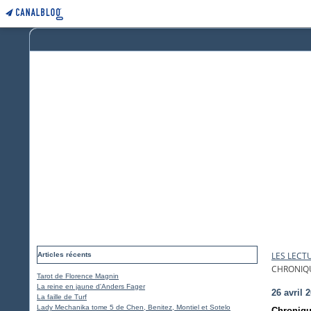
LES LECT
Articles récents
CHRONIQU
Tarot de Florence Magnin
La reine en jaune d'Anders Fager
26 avril 
La faille de Turf
Lady Mechanika tome 5 de Chen, Benitez, Montiel et Sotelo
Chroniqu