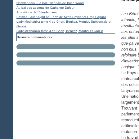
Northlanders - Le livre Islandais de Brian Wood
Au bal des absents de Catherine Dufour
Autorité de Jeff Vandermeer
Les Béthél
Batman Last Knight on Earth de Scott Snyder et Greg Capullo
infantile,
Lady Mechanika tome 4 de Chen, Benitez, Montiel, Steigerwald et
révoltant
Garela
Lady Mechanika tome 3 de Chen, Benitez, Montiel et Garela
Les enfan
les plus 
Derniers commentaires
que ça ve
non plus,
rejoindre 
d'investis
Logique. "
Le Pays d
matriarca
des solut
la tyrann
Une natio
largement
Trouvant s
parlement
reproducti
artificiel
mutation..
Le travail