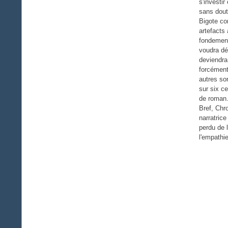
s'investi
sans doute
Bigote co
artefacts
fondement
voudra dé
deviendra
forcément
autres so
sur six ce
de roman
Bref, Chr
narratric
perdu de l
l'empathi