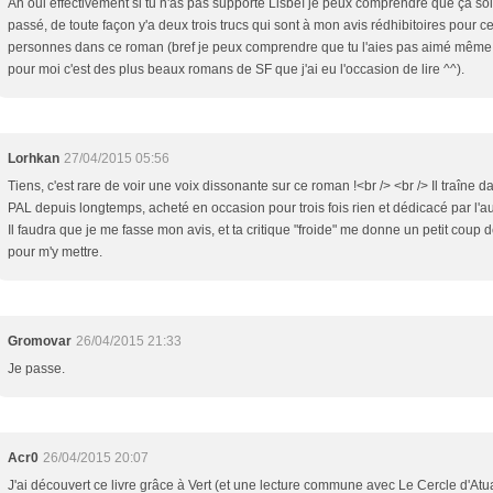
Ah oui effectivement si tu n'as pas supporté Lisbeï je peux comprendre que ça soi
passé, de toute façon y'a deux trois trucs qui sont à mon avis rédhibitoires pour c
personnes dans ce roman (bref je peux comprendre que tu l'aies pas aimé même 
pour moi c'est des plus beaux romans de SF que j'ai eu l'occasion de lire ^^).
Lorhkan
27/04/2015 05:56
Tiens, c'est rare de voir une voix dissonante sur ce roman !<br /> <br /> Il traîne 
PAL depuis longtemps, acheté en occasion pour trois fois rien et dédicacé par l'a
Il faudra que je me fasse mon avis, et ta critique "froide" me donne un petit coup d
pour m'y mettre.
Gromovar
26/04/2015 21:33
Je passe.
Acr0
26/04/2015 20:07
J'ai découvert ce livre grâce à Vert (et une lecture commune avec Le Cercle d'Atu