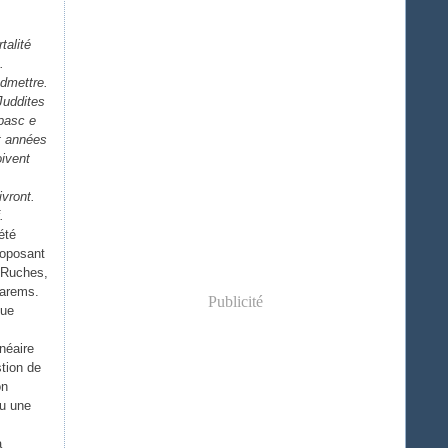
talité
.
admettre.
Juddites
 pasc e
pt années
oivent
ivront.
.
été
roposant
 Ruches,
Harems.
Publicité
gue
inéaire
stion de
on
ou une
a