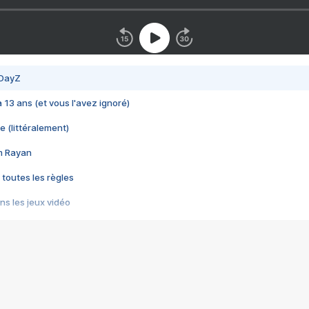
 DayZ
 a 13 ans (et vous l'avez ignoré)
e (littéralement)
im Rayan
 toutes les règles
s les jeux vidéo
us choquant de Rockstar ? - Le scandale BULLY
e plus moche de Steam
du RÊVE tourne au CAUCHEMAR
pendant 8 heures