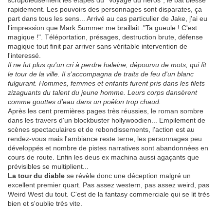
scrupuleusement les étapes du "Voyage du héros", le bat blesse
rapidement. Les pouvoirs des personnages sont disparates, ça
part dans tous les sens... Arrivé au cas particulier de Jake, j'ai eu
l'impression que Mark Summer me braillait :"Ta gueule ! C'est
magique !". Téléportation, présages, destruction brute, défense
magique tout finit par arriver sans véritable intervention de
l'interessé.
Il ne fut plus qu'un cri à perdre haleine, dépourvu de mots, qui fit
le tour de la ville. Il s'accompagna de traits de feu d'un blanc
fulgurant. Hommes, femmes et enfants furent pris dans les filets
zizaguants du talent du jeune homme. Leurs corps dansèrent
comme gouttes d'eau dans un poêlon trop chaud.
Après les cent premières pages très réussies, le roman sombre
dans les travers d'un blockbuster hollywoodien... Empilement de
scènes spectaculaires et de rebondissements, l'action est au
rendez-vous mais l'ambiance reste terne, les personnages peu
développés et nombre de pistes narratives sont abandonnées en
cours de route. Enfin les deus ex machina aussi agaçants que
prévisibles se multiplient...
La tour du diable
se révèle donc une déception malgré un
excellent premier quart. Pas assez western, pas assez weird, pas
Weird West du tout. C'est de la fantasy commerciale qui se lit très
bien et s'oublie très vite.