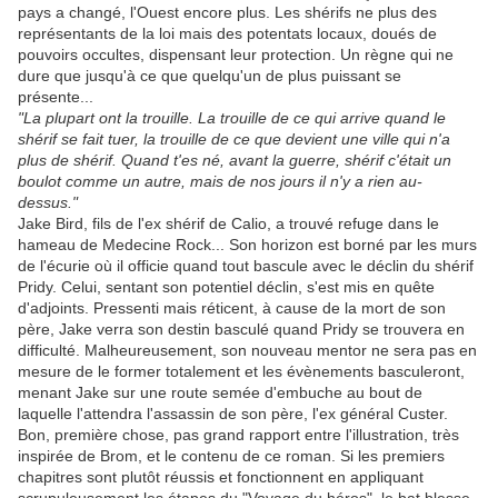
pays a changé, l'Ouest encore plus. Les shérifs ne plus des
représentants de la loi mais des potentats locaux, doués de
pouvoirs occultes, dispensant leur protection. Un règne qui ne
dure que jusqu'à ce que quelqu'un de plus puissant se
présente...
"La plupart ont la trouille. La trouille de ce qui arrive quand le
shérif se fait tuer, la trouille de ce que devient une ville qui n'a
plus de shérif. Quand t'es né, avant la guerre, shérif c'était un
boulot comme un autre, mais de nos jours il n'y a rien au-
dessus."
Jake Bird, fils de l'ex shérif de Calio, a trouvé refuge dans le
hameau de Medecine Rock... Son horizon est borné par les murs
de l'écurie où il officie quand tout bascule avec le déclin du shérif
Pridy. Celui, sentant son potentiel déclin, s'est mis en quête
d'adjoints. Pressenti mais réticent, à cause de la mort de son
père, Jake verra son destin basculé quand Pridy se trouvera en
difficulté. Malheureusement, son nouveau mentor ne sera pas en
mesure de le former totalement et les évènements basculeront,
menant Jake sur une route semée d'embuche au bout de
laquelle l'attendra l'assassin de son père, l'ex général Custer.
Bon, première chose, pas grand rapport entre l'illustration, très
inspirée de Brom, et le contenu de ce roman. Si les premiers
chapitres sont plutôt réussis et fonctionnent en appliquant