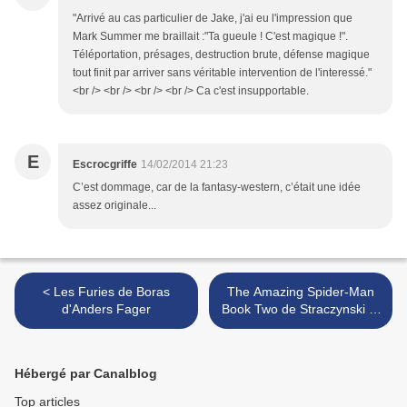
"Arrivé au cas particulier de Jake, j'ai eu l'impression que
Mark Summer me braillait :"Ta gueule ! C'est magique !".
Téléportation, présages, destruction brute, défense magique
tout finit par arriver sans véritable intervention de l'interessé."
<br /> <br /> <br /> <br /> Ca c'est insupportable.
E
Escrocgriffe
14/02/2014 21:23
C’est dommage, car de la fantasy-western, c’était une idée
assez originale...
< Les Furies de Boras
The Amazing Spider-Man
d'Anders Fager
Book Two de Straczynski et
Romita Jr >
Hébergé par Canalblog
Top articles