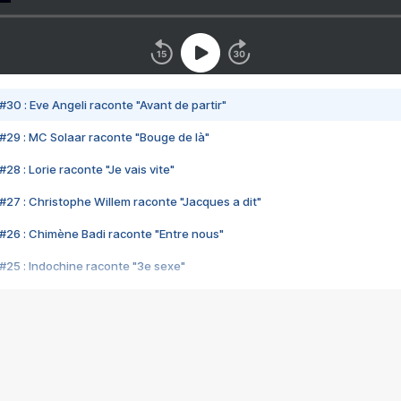
#30 : Eve Angeli raconte "Avant de partir"
#29 : MC Solaar raconte "Bouge de là"
28 : Lorie raconte "Je vais vite"
#27 : Christophe Willem raconte "Jacques a dit"
#26 : Chimène Badi raconte "Entre nous"
#25 : Indochine raconte "3e sexe"
#24 : Zaho raconte "C'est chelou"
#23 : Patrick Bruel raconte "Au café des délices"
#22 : Kyo raconte "Le chemin"
#21 : Nolwenn Leroy raconte "Cassé"