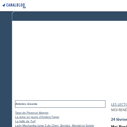
LES LECT
Articles récents
MOI RENÉ
Tarot de Florence Magnin
La reine en jaune d'Anders Fager
24 févrie
La faille de Turf
Lady Mechanika tome 5 de Chen, Benitez, Montiel et Sotelo
Moi René