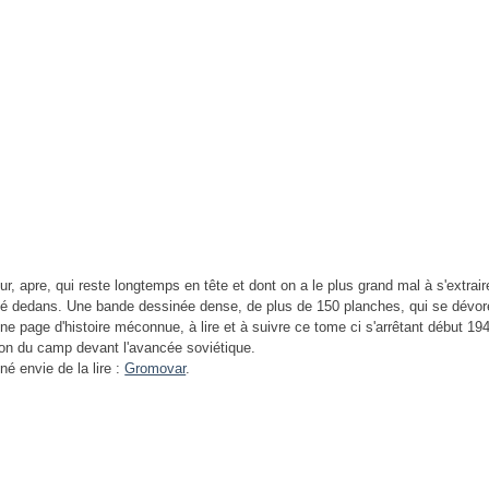
dur, apre, qui reste longtemps en tête et dont on a le plus grand mal à s'extrai
gé dedans. Une bande dessinée dense, de plus de 150 planches, qui se dévor
Une page d'histoire méconnue, à lire et à suivre ce tome ci s'arrêtant début 1
ion du camp devant l'avancée soviétique.
né envie de la lire :
Gromovar
.