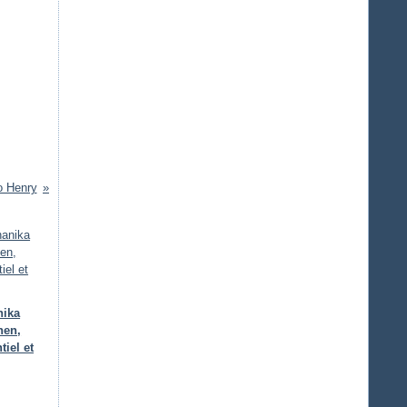
o Henry
nika
hen,
tiel et