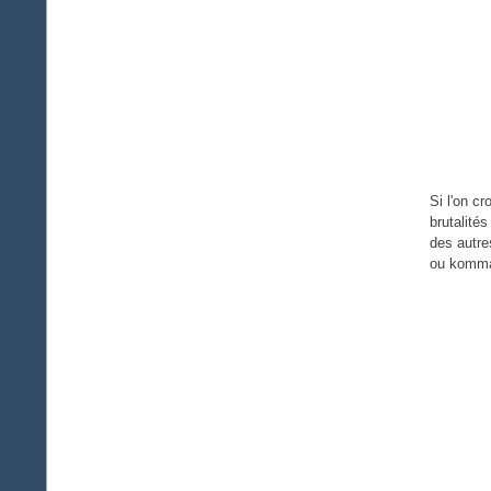
Si l'on c
brutalité
des autre
ou komma