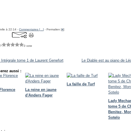
felle à 22:14 -
Commentaires [
…
]
- Permalien [
#
]
 ?
0 vote
Intégrale tome 1 de Laurent Genefort
Le Diable est au piano de Lé
erez aussi :
La faille de Turf
 Florence
La reine en jaune
d'Anders Fager
Lady Mecha
tome 5 de C
Benitez, Mon
Sotelo