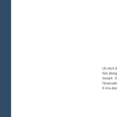
Un récit 
fois plon
instant. 
l'évacuat
Il m'a don