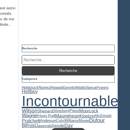
asé aussi
yonnés.
ins de ma
riole...
Recherche
Catégories
Holdstock
Noirez
Howard
Vance
Genefort
Watts
Powers
Hellboy
Incontournable
Wilson
Priest
Moorcock
Shepard
Silverberg
Wagner
Mauméjean
Kloetzer
Hugo Pratt
McDonald
Dufour
Pratchett
Anderson
Williams
Moore
Colin
Bifrost
Day
Jaworski
Depotte