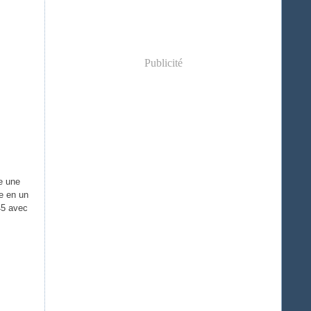
Publicité
re une
e en un
945 avec