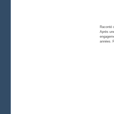
Raconté c
Après une
engagemen
années. R