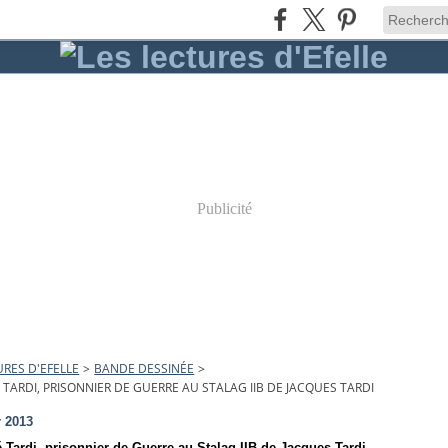
Publicité
URES D'EFELLE
>
BANDE DESSINÉE
>
 TARDI, PRISONNIER DE GUERRE AU STALAG IIB DE JACQUES TARDI
r 2013
 Tardi, prisonnier de Guerre au Stalag IIB de Jacques Tardi