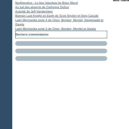
Northlanders - Le livre Islandais de Brian Wood
Au bal des absents de Catherine Dufour
Autorité de Jeff Vandermeer
Batman Last Knight on Earth de Scott Snyder et Greg Capullo
Lady Mechanika tome 4 de Chen, Benitez, Montiel, Steigerwald et
Garela
Lady Mechanika tome 3 de Chen, Benitez, Montiel et Garela
Derniers commentaires