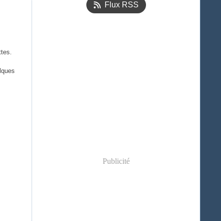
Flux RSS
ttes.
elques
Publicité