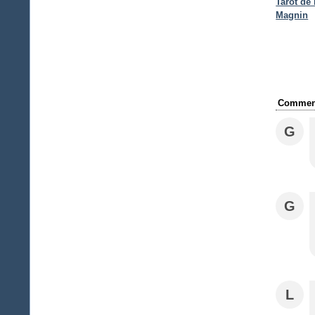
Tarot de
Magnin
Comment
G
G
L