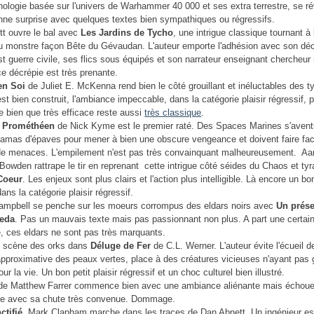
hologie basée sur l'univers de Warhammer 40 000 et ses extra terrestre, se r
ne surprise avec quelques textes bien sympathiques ou régressifs.
t ouvre le bal avec
Les Jardins de
Tycho
, une intrigue classique tournant à 
 monstre façon Bête du Gévaudan. L'auteur emporte l'adhésion avec son dé
st guerre civile, ses flics sous équipés et son narrateur enseignant chercheur 
e décrépie est très prenante.
en Soi
de Juliet E. McKenna rend bien le côté grouillant et inéluctables des t
est bien construit, l'ambiance impeccable, dans la catégorie plaisir régressif, 
e bien que très efficace reste aussi
très classique
.
 Prométhéen
de Nick Kyme est le premier raté. Des Spaces Marines s'avent
 amas d'épaves pour mener à bien une obscure vengeance et doivent faire fa
de menaces. L'empilement n'est pas très convainquant malheureusement. Aa
owden rattrape le tir en reprenant cette intrigue côté séides du Chaos et ty
Coeur
. Les enjeux sont plus clairs et l'action plus intelligible. Là encore un bo
ns la catégorie plaisir régressif.
ampbell se penche sur les moeurs corrompus des eldars noirs avec
Un prése
eda
. Pas un mauvais texte mais pas passionnant non plus. A part une certai
 ces eldars ne sont pas très marquants.
n scène des orks dans
Déluge de Fer
de C.L. Werner. L'auteur évite l'écueil d
pproximative des peaux vertes, place à des créatures vicieuses n'ayant pas 
ur la vie. Un bon petit plaisir régressif et un choc culturel bien illustré.
e Matthew Farrer commence bien avec une ambiance aliénante mais échoue
re avec sa chute très convenue. Dommage.
ctifié
, Mark Clapham marche dans les traces de Dan Abnett. Un ingénieur es