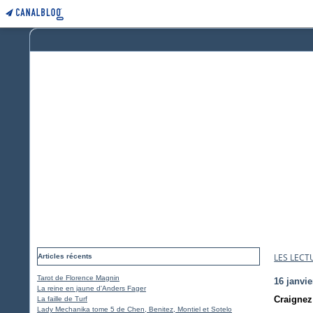
LES LECT
Articles récents
Tarot de Florence Magnin
16 janvie
La reine en jaune d'Anders Fager
Craignez 
La faille de Turf
Lady Mechanika tome 5 de Chen, Benitez, Montiel et Sotelo