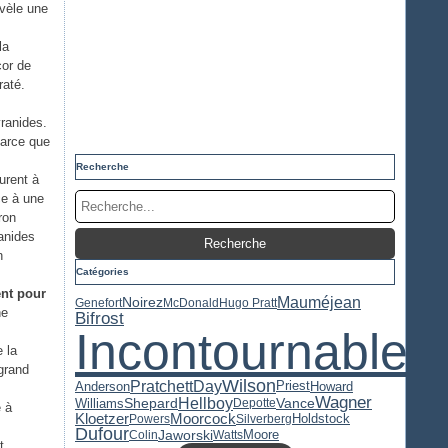
évèle une
la
cor de
raté.
yranides.
parce que
Recherche
urent à
ce à une
ron
ranides
n
Catégories
nt pour
Mauméjean
Noirez
Genefort
McDonald
Hugo Pratt
ne
Bifrost
Incontournable
e la
grand
Wilson
Pratchett
Day
Priest
Anderson
Howard
Wagner
Hellboy
Williams
Shepard
Vance
Depotte
 à
Kloetzer
Moorcock
Holdstock
Powers
Silverberg
Dufour
Jaworski
Moore
Colin
Watts
t