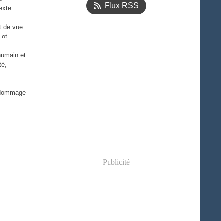
Flux RSS
texte
t de vue
 et
 humain et
té,
, dommage
Publicité