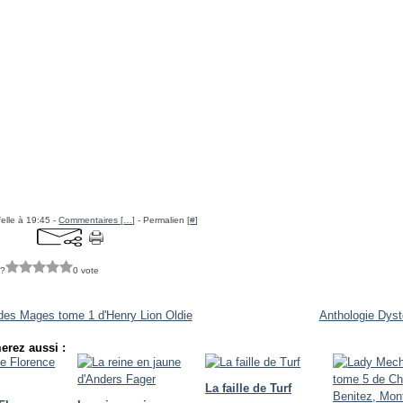
felle à 19:45 -
Commentaires [
…
]
- Permalien [
#
]
 ?
0 vote
 des Mages tome 1 d'Henry Lion Oldie
Anthologie Dyst
erez aussi :
La faille de Turf