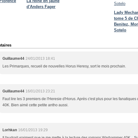
 Florence
La reine en jaune
d'Anders Fager
Lady Mecha
tome 5 de C
Benitez, Mon
Sotelo
aires
Guillaume44
24/01/2013 18:41
Les Primarques, recueil de nouvelles Horus Heresy, sort le mois prochain.
Guillaume44
16/01/2013 23:21
Faut lire les 3 premiers de l'Heresie d'Horus. Après c'est plus pour les fanatiques
40K. Bien aimé cette petite antho aussi.
Lorhkan
16/01/2013 19:29
Il faudrait vraiment que je me mette à la lecture des romans Warhammer 40K... Su