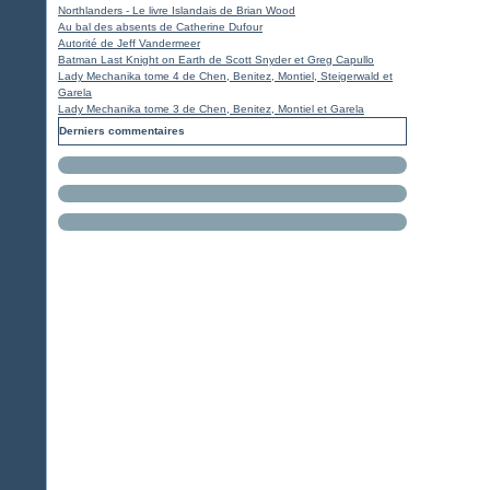
Northlanders - Le livre Islandais de Brian Wood
Au bal des absents de Catherine Dufour
Autorité de Jeff Vandermeer
Batman Last Knight on Earth de Scott Snyder et Greg Capullo
Lady Mechanika tome 4 de Chen, Benitez, Montiel, Steigerwald et
Garela
Lady Mechanika tome 3 de Chen, Benitez, Montiel et Garela
Derniers commentaires