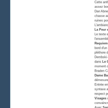
Cette ant
assez bon
Dan Abnet
chasse au
ruines po
L'ambianc
La Peur 
Le texte 
l'ensembl
Requiem
bord d'un
pléthore 
Dembski-B
dans
Le 
moment da
Braden C
Dame Ba
démesure,
Entrée e
syntaxe a
respect po
Visages
d
convainc
Avec
San