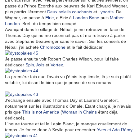
La discussion avec Nébal part ensuite sur d'autres sentiers, on
passe du Prince Ecorché aux oeuvres de Karl Edward Wagner,
plus particulièrement
Deux soleils couchants
et L
ynortis
. De
Wagner, on passe à
Elric
, d'Elric à
London Bone
puis
Mother
London
. Bref, du temps bien occupé...
Avançant dans le sillage de Nébal, je me retrouve en face de
Thomas Day qui ne me reconnait pas et me retrouve à parler
avec Stéphane Beauverger sans le savoir. Sur les conseils de
Nébal, j'ai acheté
Chromozone
et le fait dédicacer.
Je passe ensuite voir Robert Charles Wilson, pour lui faire
dédicacer
Spin
,
Axis
et
Vortex
.
La première fois que l'avais vu j'étais trop timide, là je suis plutôt
volubile, lui disant le bien que je pense de ses romans.
J'échange ensuite avec Thomas Day et Laurent Genefort,
notamment sur les illustrations d'Omale. Etant chargé, je n'avais
pris que
This is not America
(
Woman in Chains
étant déjà
dédicacé).
L'heure tourne et tel le Lapin Blanc, je manque cruellement de
temps. Je fonce donc à Scylla pour rencontrer
Yves et Ada Rémy
.