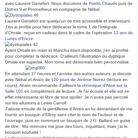
avec Laurent Genefort. Nous discutons de
Points Chauds
puis de
District 9 et Prometheus en compagnie de Nébal.
Laurent Genefort est quelqu'un de très accessible et intéressant.
J'en ai profité pour faire dédicacer le tome 1 de l'intégrale
d'Omale, reçue en cadeau dans le cadre de l'opération
13 ans de
Lunes d'Encre
.
Ayant Omale en main et Manchu étant disponible, j'en ai profité
pour compléter la dédicace. D'ailleurs l'illustration du dyptique
Omale est superbe. Mon tome est désormais bien personnalisé...
En attendant 17 heures et l'arrivée des autres auteurs, je discute
avec Nébal et Anaïs de
120 jours de Jérôme Noirez
(lecture en
cours), Anaïs recommande d'ailleurs
la chronique d'Alice sur la
Salle 101
en complément de lecture. Je l'ai écouté et elle est en
effet intéressante et libre de tout spoiler. Je n'avais pas percuté
sur les allusions à Lewis Carroll.
J'abuse ensuite de la gentillesse d'Anaïs en lui demandant de me
fournir un bouquin d'Ellroy sans citer le nom de l'auteur et de
l'ouvrage, puis en nommant un bouquin de J.G. Ballard en guise
de titre. Ma mémoire me joue des tours, inquiétant, mais j'ai le
bouquin souhaité !