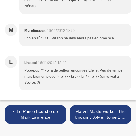
monde tout de même : le couple Rémy, Xavier, Elessar et
Nébal).
M
Myrelingues
16/11/2012 18:52
Et bien sûr, R.C. Wilson ne descendra pas en province.
L
Lhisbei
16/11/2012 18:41
Popopop ^^ voila de belles rencontres Efelle. Peu de temps
mais bien employé :)<br /> <br /> <br /> <br /> (on te voit à
Sèvres ?)
< Le Princé Ecorché de
Marvel Masterworks - The
Mark Lawrence
Uncanny X-Men tome 1 de
Chris Claremont, Len Wein
et Dave Cockrum >