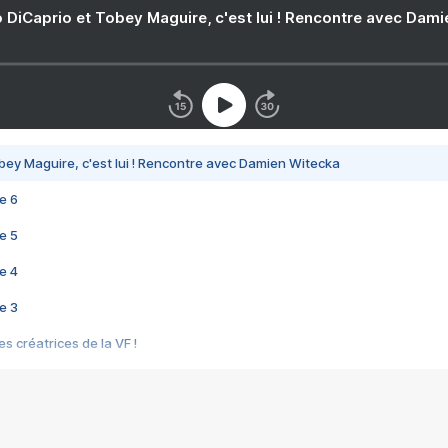
 DiCaprio et Tobey Maguire, c'est lui ! Rencontre avec Dam
bey Maguire, c'est lui ! Rencontre avec Damien Witecka
e 6
e 5
e 4
e 3
s créatrices de la VF !
e 2
e 1