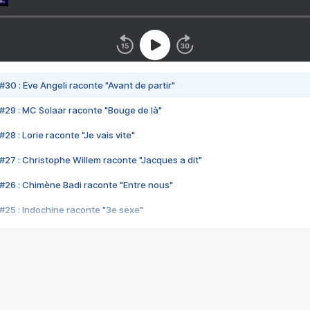
#30 : Eve Angeli raconte "Avant de partir"
#29 : MC Solaar raconte "Bouge de là"
28 : Lorie raconte "Je vais vite"
#27 : Christophe Willem raconte "Jacques a dit"
#26 : Chimène Badi raconte "Entre nous"
#25 : Indochine raconte "3e sexe"
#24 : Zaho raconte "C'est chelou"
#23 : Patrick Bruel raconte "Au café des délices"
#22 : Kyo raconte "Le chemin"
#21 : Nolwenn Leroy raconte "Cassé"