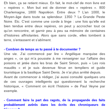
Eh bien, ça se retient mieux. En fait, le mot-clef de mon livre est
« repères ». Mon but est de donner des « repères ». 800
Charlemagne, 1800 Napoléon. Entre deux ? L’an 1000, le
Moyen-âge dans toute sa splendeur. 1350 ? La Grande Peste
Noire. Etc. C’est comme une corde à linge : une fois qu’elle est
bien tendue entre deux repères, on peut y accrocher tout ce
qu’on rencontre, et garnir peu à peu sa mémoire de centaines
d’histoires affriolantes. Alors que sans corde, elles tombent à
terre, s’entassent et s’abîment.
- Combien de temps as tu passé à te documenter ?
Une vie. J’ai commencé par lire « Angélique marquise des
anges », ce qui m’a poussée à me renseigner sur l’affaire des
poisons et jetée dans les bras de Saint Simon, puis « Les rois
maudits » et je suis devenue férue en templiers et guide
touristique à la basilique Saint Denis. Je n’ai plus arrêté depuis.
Avant de commencer à rédiger, j’ai aussi consulté quelques uns
de ces ouvrages intelligents qui questionnent la recherche
historique, « Comment on écrit l’histoire » de Paul Veyne par
exemple.
- Comment faire la part des ragots, de la propagande des faits
probablement avérés dans les écrits des chroniqueurs de