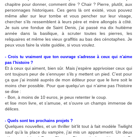
chapitre pour donner, comment dire ? Chair ? Pierre, plutôt, aux
personnages historiques. Ces gens là ont existé, vous pouvez
même aller sur leur tombe et vous pencher sur leur visage,
chercher s’ils ressemblent à leurs père et mère allongés à côté.
Je suis une fondue de Saint Denis, j’ai passé ma dix huitième
année dans la basilique, à scruter toutes les pierres, les
reliquaires et même les vieux graffitis au bas des cénotaphes. Je
peux vous faire la visite guidée, si vous voulez.
- Crois tu vraiment que ton ouvrage s'adresse à ceux qui n'aime
pas l'histoire ?
Et à ceux qui aiment, bien sûr. Mais j’espère apprivoiser ceux qui
ont toujours peur de s’ennuyer s’ils y mettent un pied. C’est pour
ça que j’ai insisté auprès de mon éditeur pour que le livre soit le
moins cher possible. Pour que quelqu’un qui n’aime pas l’histoire
se dise :
- Bon, à moins de 10 euros, je peux retenter le coup.
et lise mon livre, et s’amuse, et s’ouvre un champs immense de
délices.
- Quels sont tes prochains projets ?
Quelques nouvelles, et un thriller bit’lit tout à fait modèle Twilight
sauf qu’à la place du vampire, j’ai mis un appartement. Un deux