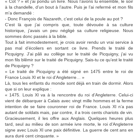
« Cot ? » et j'ai pondu un livre. Nous l’avons lu ensemble, le soir
à la chandelle, d’un bout à l’autre. Puis je l’ai refermé et mon fils
m'a demandé :
- Donc François de Nazareth, c'est celui de la poule au pot ?
C’est là que j’ai compris que, toute dévouée à sa culture
historique, j’avais un peu négligé sa culture religieuse. Nous
sommes donc passés à la bible.
Tout à fait immodestement, je crois avoir rendu un vrai service à
pas mal d’écoliers en sortant ce livre. Prends le traité de
Picquigny. J’ai pâli au collège sur le traité de Picquigny, j’ai vu
mon fils blêmir sur le traité de Picquigny. Sais-tu ce qu’est le traité
de Picquigny ?
« Le traité de Picquigny a été signé en 1475 entre le roi de
France Louis XI et le roi d’Angleterre… »
Là, tous les enfants du monde sont déjà en train de dormir. Alors
que si on leur explique :
« 1475. Louis XI va à la rencontre du roi d’Angleterre. Celui-ci
vient de débarquer à Calais avec vingt mille hommes et la ferme
intention de se faire couronner roi de France. Louis XI n’a pas
autant de soldats mais, par contre, il a trois cents chariots de vin.
Gracieusement, il les offre aux Anglais. Quelques heures plus
tard, seul au milieu de son armée ivre morte, le roi d'Angleterre
signe avec Louis XI une paix définitive. La guerre de cent ans en
aura duré cent cinquante. »