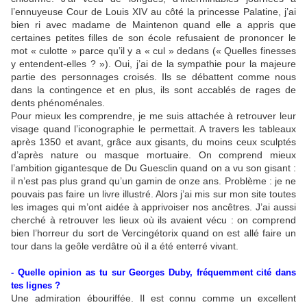
l’ennuyeuse Cour de Louis XIV au côté la princesse Palatine, j’ai
bien ri avec madame de Maintenon quand elle a appris que
certaines petites filles de son école refusaient de prononcer le
mot « culotte » parce qu’il y a « cul » dedans («
Quelles finesses
y entendent-elles ? »). Oui, j’ai de la sympathie pour la majeure
partie des personnages croisés. Ils se débattent comme nous
dans la contingence et en plus, ils sont accablés de rages de
dents phénoménales.
Pour mieux les comprendre, je me suis attachée à retrouver leur
visage quand l’iconographie le permettait. A travers les tableaux
après 1350 et avant, grâce aux gisants, du moins ceux sculptés
d’après nature ou masque mortuaire. On comprend mieux
l’ambition gigantesque de Du Guesclin quand on a vu son gisant :
il n’est pas plus grand qu’un gamin de onze ans. Problème : je ne
pouvais pas faire un livre illustré. Alors j’ai mis sur mon site toutes
les images qui m’ont aidée à apprivoiser nos ancêtres. J’ai aussi
cherché à retrouver les lieux où ils avaient vécu : on comprend
bien l’horreur du sort de Vercingétorix quand on est allé faire un
tour dans la geôle verdâtre où il a été enterré vivant.
- Quelle opinion as tu sur Georges Duby, fréquemment cité dans
tes lignes ?
Une admiration ébouriffée. Il est connu comme un excellent