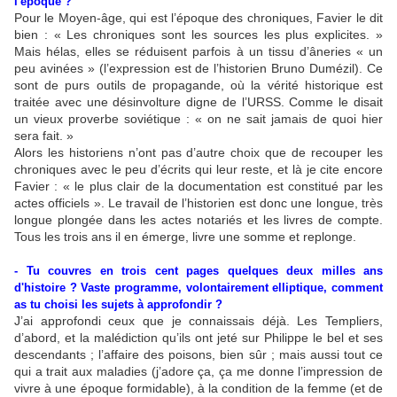
l'époque ?
Pour le Moyen-âge, qui est l’époque des chroniques, Favier le dit
bien : « Les chroniques sont les sources les plus explicites. »
Mais hélas, elles se réduisent parfois à un tissu d’âneries « un
peu avinées » (l’expression est de l’historien Bruno Dumézil). Ce
sont de purs outils de propagande, où la vérité historique est
traitée avec une désinvolture digne de l’URSS. Comme le disait
un vieux proverbe soviétique : « on ne sait jamais de quoi hier
sera fait. »
Alors les historiens n’ont pas d’autre choix que de recouper les
chroniques avec le peu d’écrits qui leur reste, et là je cite encore
Favier : « le plus clair de la documentation est constitué par les
actes officiels ». Le travail de l’historien est donc une longue, très
longue plongée dans les actes notariés et les livres de compte.
Tous les trois ans il en émerge, livre une somme et replonge.
- Tu couvres en trois cent pages quelques deux milles ans
d'histoire ? Vaste programme, volontairement elliptique, comment
as tu choisi les sujets à approfondir ?
J’ai approfondi ceux que je connaissais déjà. Les Templiers,
d’abord, et la malédiction qu’ils ont jeté sur Philippe le bel et ses
descendants ; l’affaire des poisons, bien sûr ; mais aussi tout ce
qui a trait aux maladies (j’adore ça, ça me donne l’impression de
vivre à une époque formidable), à la condition de la femme (et de