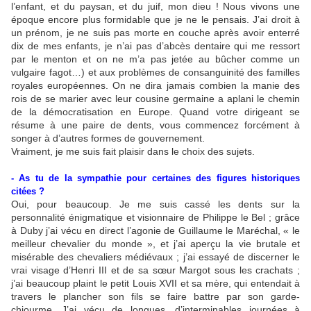
l’enfant, et du paysan, et du juif, mon dieu ! Nous vivons une
époque encore plus formidable que je ne le pensais. J’ai droit à
un prénom, je ne suis pas morte en couche après avoir enterré
dix de mes enfants, je n’ai pas d’abcès dentaire qui me ressort
par le menton et on ne m’a pas jetée au bûcher comme un
vulgaire fagot…) et aux problèmes de consanguinité des familles
royales européennes. On ne dira jamais combien la manie des
rois de se marier avec leur cousine germaine a aplani le chemin
de la démocratisation en Europe. Quand votre dirigeant se
résume à une paire de dents, vous commencez forcément à
songer à d’autres formes de gouvernement.
Vraiment, je me suis fait plaisir dans le choix des sujets.
- As tu de la sympathie pour certaines des figures historiques
citées ?
Oui, pour beaucoup. Je me suis cassé les dents sur la
personnalité énigmatique et visionnaire de Philippe le Bel ; grâce
à Duby j’ai vécu en direct l’agonie de Guillaume le Maréchal, « le
meilleur chevalier du monde », et j’ai aperçu la vie brutale et
misérable des chevaliers médiévaux ; j’ai essayé de discerner le
vrai visage d’Henri III et de sa sœur Margot sous les crachats ;
j’ai beaucoup plaint le petit Louis XVII et sa mère, qui entendait à
travers le plancher son fils se faire battre par son garde-
chiourme. J’ai vécu de longues, d’interminables journées à