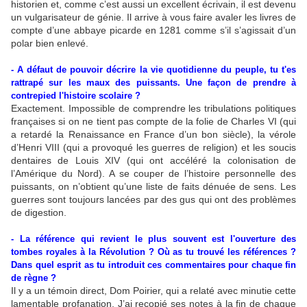
historien et, comme c’est aussi un excellent écrivain, il est devenu
un vulgarisateur de génie. Il arrive à vous faire avaler les livres de
compte d’une abbaye picarde en 1281 comme s’il s’agissait d’un
polar bien enlevé.
- A défaut de pouvoir décrire la vie quotidienne du peuple, tu t'es
rattrapé sur les maux des puissants. Une façon de prendre à
contrepied l'histoire scolaire ?
Exactement. Impossible de comprendre les tribulations politiques
françaises si on ne tient pas compte de la folie de Charles VI (qui
a retardé la Renaissance en France d’un bon siècle), la vérole
d’Henri VIII (qui a provoqué les guerres de religion) et les soucis
dentaires de Louis XIV (qui ont accéléré la colonisation de
l’Amérique du Nord). A se couper de l’histoire personnelle des
puissants, on n’obtient qu’une liste de faits dénuée de sens. Les
guerres sont toujours lancées par des gus qui ont des problèmes
de digestion.
- La référence qui revient le plus souvent est l'ouverture des
tombes royales à la Révolution ? Où as tu trouvé les références ?
Dans quel esprit as tu introduit ces commentaires pour chaque fin
de règne ?
Il y a un témoin direct, Dom Poirier, qui a relaté avec minutie cette
lamentable profanation. J’ai recopié ses notes à la fin de chaque