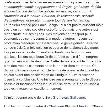
préféreraient se débarrasser en premier. Et il y a les gaijin. Elle
se demande combien appartiennent à l'église grahamite, dédiée
à la destruction de tout ce qu'elle représente, cet affront à
l'humanité et à la nature. Pourtant, ils restent assis, satisfait
d'eux-mêmes, et profitent malgré tout de son humiliation.
Le tableau dressé par Paolo Bacigalupi n'est pas réjouissant mais
très bien vu, notre société s'est effondrée mais une autre s'est
reconstruite sur ses ruines. Des moyens de transport plus
économiques sont revenus à la mode, d'autres moyens de
production d'énergie ont été trouvés, le génie génétique règne
sur ce siècle à la fois solution et source de la plupart des maux.
Les personnages décrit sont attachants pas tant pour leur
qualités, ils sont tous bourrés de défauts et loin d'être intègres
que par leur volonté de survie. Cette dernière étant le moteur de
bien des rebondissements dans le dernier tiers du roman. Ce
dernier démarre doucement, le temps de poser le décors et les
enjeux avant une accélération de l'intrigue qui va crescendo
jusqu'à la conclusion. Une histoire aussi prenante que le décors
horrible et fascinant dans lequel elle se déroule. Une réussite à
tout les niveaux, un excellent moment.
Ils m'ont donné envie de le lire :
Gromovar
,
Guillaume
.
Une lecture dans le cadre du
Challenge Fins du Monde
de Tigger