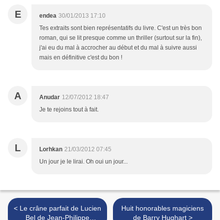
E
endea
30/01/2013 17:10
Tes extraits sont bien représentatifs du livre. C'est un très bon
roman, qui se lit presque comme un thriller (surtout sur la fin),
j'ai eu du mal à accrocher au début et du mal à suivre aussi
mais en définitive c'est du bon !
A
Anudar
12/07/2012 18:47
Je te rejoins tout à fait.
L
Lorhkan
21/03/2012 07:45
Un jour je le lirai. Oh oui un jour...
< Le crâne parfait de Lucien
Huit honorables magiciens
Bel de Jean-Philippe
de Barry Hughart >