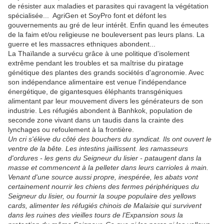
de résister aux maladies et parasites qui ravagent la végétation
spécialisée... AgriGen et SoyPro font et défont les
gouvernements au gré de leur intérêt. Enfin quand les émeutes
de la faim et/ou religieuse ne bouleversent pas leurs plans. La
guerre et les massacres ethniques abondent...
La Thaïlande a survécu grâce à une politique d'isolement
extrême pendant les troubles et sa maîtrise du piratage
génétique des plantes des grands sociétés d'agronomie. Avec
son indépendance alimentaire est venue l'indépendance
énergétique, de gigantesques éléphants transgéniques
alimentant par leur mouvement divers les générateurs de son
industrie. Les réfugiés abondent à Banhkok, population de
seconde zone vivant dans un taudis dans la crainte des
lynchages ou refoulement à la frontière.
Un cri s'élève du côté des bouchers du syndicat. Ils ont ouvert le
ventre de la bête. Les intestins jaillissent. les ramasseurs
d'ordures - les gens du Seigneur du lisier - pataugent dans la
masse et commencent à la pelleter dans leurs carrioles à main.
Venant d'une source aussi propre, inespérée, les abats vont
certainement nourrir les chiens des fermes périphériques du
Seigneur du lisier, ou fournir la soupe populaire des yellows
cards, alimenter les réfugiés chinois de Malaisie qui survivent
dans les ruines des vieilles tours de l'Expansion sous la