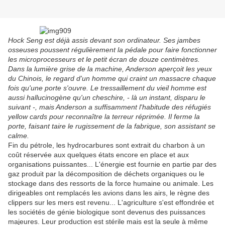
Hock Seng est déjà assis devant son ordinateur. Ses jambes
osseuses poussent régulièrement la pédale pour faire fonctionner
les microprocesseurs et le petit écran de douze centimètres.
Dans la lumière grise de la machine, Anderson aperçoit les yeux
du Chinois, le regard d'un homme qui craint un massacre chaque
fois qu'une porte s'ouvre. Le tressaillement du vieil homme est
aussi hallucinogène qu'un cheschire, - là un instant, disparu le
suivant -, mais Anderson a suffisamment l'habitude des réfugiés
yellow cards pour reconnaître la terreur réprimée. Il ferme la
porte, faisant taire le rugissement de la fabrique, son assistant se
calme.
Fin du pétrole, les hydrocarbures sont extrait du charbon à un
coût réservée aux quelques états encore en place et aux
organisations puissantes... L'énergie est fournie en partie par des
gaz produit par la décomposition de déchets organiques ou le
stockage dans des ressorts de la force humaine ou animale. Les
dirigeables ont remplacés les avions dans les airs, le règne des
clippers sur les mers est revenu... L'agriculture s'est effondrée et
les sociétés de génie biologique sont devenus des puissances
majeures. Leur production est stérile mais est la seule à même