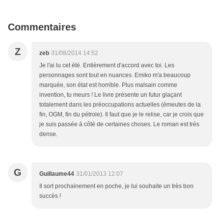
Commentaires
Z
zeb
31/08/2014 14:52
Je l'ai lu cet été. Entièrement d'accord avec toi. Les
personnages sont tout en nuances. Emiko m'a beaucoup
marquée, son état est horrible. Plus malsain comme
invention, tu meurs ! Le livre présente un futur glaçant
totalement dans les préoccupations actuelles (émeutes de la
fin, OGM, fin du pétrole). Il faut que je le relise, car je crois que
je suis passée à côté de certaines choses. Le roman est très
dense.
G
Guillaume44
31/01/2013 12:07
Il sort prochainement en poche, je lui souhaite un très bon
succès !