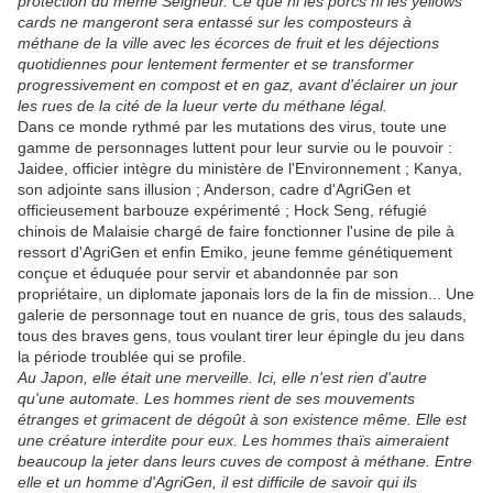
protection du même Seigneur. Ce que ni les porcs ni les yellows
cards ne mangeront sera entassé sur les composteurs à
méthane de la ville avec les écorces de fruit et les déjections
quotidiennes pour lentement fermenter et se transformer
progressivement en compost et en gaz, avant d'éclairer un jour
les rues de la cité de la lueur verte du méthane légal.
Dans ce monde rythmé par les mutations des virus, toute une
gamme de personnages luttent pour leur survie ou le pouvoir :
Jaidee, officier intègre du ministère de l'Environnement ; Kanya,
son adjointe sans illusion ; Anderson, cadre d'AgriGen et
officieusement barbouze expérimenté ; Hock Seng, réfugié
chinois de Malaisie chargé de faire fonctionner l'usine de pile à
ressort d'AgriGen et enfin Emiko, jeune femme génétiquement
conçue et éduquée pour servir et abandonnée par son
propriétaire, un diplomate japonais lors de la fin de mission... Une
galerie de personnage tout en nuance de gris, tous des salauds,
tous des braves gens, tous voulant tirer leur épingle du jeu dans
la période troublée qui se profile.
Au Japon, elle était une merveille. Ici, elle n'est rien d'autre
qu'une automate. Les hommes rient de ses mouvements
étranges et grimacent de dégoût à son existence même. Elle est
une créature interdite pour eux. Les hommes thaïs aimeraient
beaucoup la jeter dans leurs cuves de compost à méthane. Entre
elle et un homme d'AgriGen, il est difficile de savoir qui ils