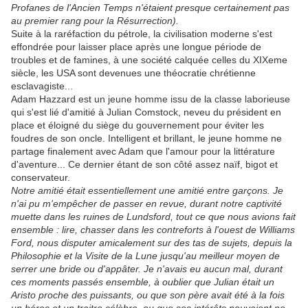
Profanes de l'Ancien Temps n'étaient presque certainement pas
au premier rang pour la Résurrection).
Suite à la raréfaction du pétrole, la civilisation moderne s'est
effondrée pour laisser place après une longue période de
troubles et de famines, à une société calquée celles du XIXeme
siècle, les USA sont devenues une théocratie chrétienne
esclavagiste...
Adam Hazzard est un jeune homme issu de la classe laborieuse
qui s'est lié d'amitié à Julian Comstock, neveu du président en
place et éloigné du siège du gouvernement pour éviter les
foudres de son oncle. Intelligent et brillant, le jeune homme ne
partage finalement avec Adam que l'amour pour la littérature
d'aventure... Ce dernier étant de son côté assez naïf, bigot et
conservateur.
Notre amitié était essentiellement une amitié entre garçons. Je
n'ai pu m'empêcher de passer en revue, durant notre captivité
muette dans les ruines de Lundsford, tout ce que nous avions fait
ensemble : lire, chasser dans les contreforts à l'ouest de Williams
Ford, nous disputer amicalement sur des tas de sujets, depuis la
Philosophie et la Visite de la Lune jusqu'au meilleur moyen de
serrer une bride ou d'appâter. Je n'avais eu aucun mal, durant
ces moments passés ensemble, à oublier que Julian était un
Aristo proche des puissants, ou que son père avait été à la fois