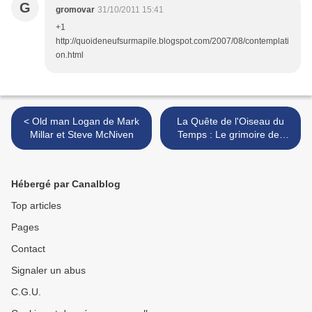
G
gromovar
31/10/2011 15:41
+1
http://quoideneufsurmapile.blogspot.com/2007/08/contemplati
on.html
< Old man Logan de Mark
La Quête de l'Oiseau du
Millar et Steve McNiven
Temps : Le grimoire des
dieux de Le Tendre, Loisel
et Aouamri >
Hébergé par Canalblog
Top articles
Pages
Contact
Signaler un abus
C.G.U.