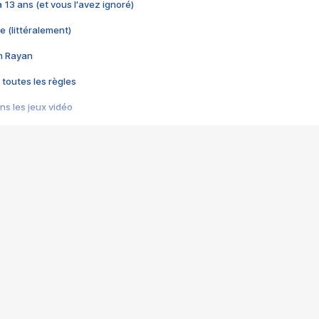
 a 13 ans (et vous l'avez ignoré)
e (littéralement)
im Rayan
 toutes les règles
s les jeux vidéo
us choquant de Rockstar ? - Le scandale BULLY
e plus moche de Steam
du RÊVE tourne au CAUCHEMAR
pendant 8 heures
it… à tort
umiliés par un jeu vidéo
ire - Final Fantasy 8
ti un empire - Age of Empires