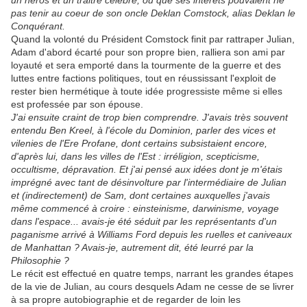
un héros et un traitre célèbre, ou que ses intérêts pouvaient ne
pas tenir au coeur de son oncle Deklan Comstock, alias Deklan le
Conquérant.
Quand la volonté du Président Comstock finit par rattraper Julian,
Adam d'abord écarté pour son propre bien, ralliera son ami par
loyauté et sera emporté dans la tourmente de la guerre et des
luttes entre factions politiques, tout en réussissant l'exploit de
rester bien hermétique à toute idée progressiste même si elles
est professée par son épouse.
J'ai ensuite craint de trop bien comprendre. J'avais très souvent
entendu Ben Kreel, à l'école du Dominion, parler des vices et
vilenies de l'Ere Profane, dont certains subsistaient encore,
d'après lui, dans les villes de l'Est : irréligion, scepticisme,
occultisme, dépravation. Et j'ai pensé aux idées dont je m'étais
imprégné avec tant de désinvolture par l'intermédiaire de Julian
et (indirectement) de Sam, dont certaines auxquelles j'avais
même commencé à croire : einsteinisme, darwinisme, voyage
dans l'espace... avais-je été séduit par les représentants d'un
paganisme arrivé à Williams Ford depuis les ruelles et caniveaux
de Manhattan ? Avais-je, autrement dit, été leurré par la
Philosophie ?
Le récit est effectué en quatre temps, narrant les grandes étapes
de la vie de Julian, au cours desquels Adam ne cesse de se livrer
à sa propre autobiographie et de regarder de loin les