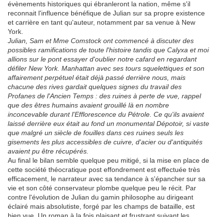
évènements historiques qui ébranleront la nation, même s'il
reconnait l'influence bénéfique de Julian sur sa propre existence
et carrière en tant qu'auteur, notamment par sa venue à New
York.
Julian, Sam et Mme Comstock ont commencé à discuter des
possibles ramifications de toute l'histoire tandis que Calyxa et moi
allions sur le pont essayer d'oublier notre cafard en regardant
défiler New York. Manhattan avec ses tours squelettiques et son
affairement perpétuel était déjà passé derrière nous, mais
chacune des rives gardait quelques signes du travail des
Profanes de l'Ancien Temps : des ruines à perte de vue, rappel
que des êtres humains avaient grouillé là en nombre
inconcevable durant l'Efflorescence du Pétrole. Ce qu'ils avaient
laissé derrière eux était au fond un monumental Dépotoir, si vaste
que malgré un siècle de fouilles dans ces ruines seuls les
gisements les plus accessibles de cuivre, d'acier ou d'antiquités
avaient pu être récupérés.
Au final le bilan semble quelque peu mitigé, si la mise en place de
cette société théocratique post effondrement est effectuée très
efficacement, le narrateur avec sa tendance à s'épancher sur sa
vie et son côté conservateur plombe quelque peu le récit. Par
contre l'évolution de Julian du gamin philosophe au dirigeant
éclairé mais absolutiste, forgé par les champs de bataille, est
bien vue. Un roman à la fois plaisant et frustrant suivant les