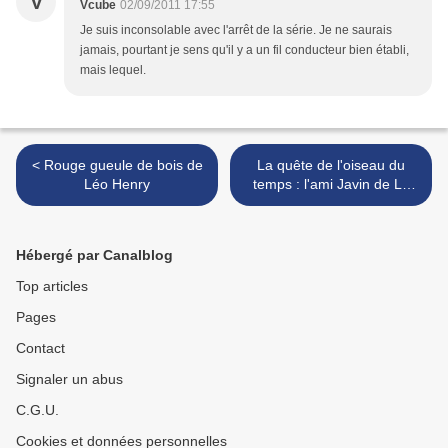
V
Vcube
02/09/2011 17:55
Je suis inconsolable avec l'arrêt de la série. Je ne saurais
jamais, pourtant je sens qu'il y a un fil conducteur bien établi,
mais lequel.
< Rouge gueule de bois de
La quête de l'oiseau du
Léo Henry
temps : l'ami Javin de Le
Tendre, Loisel et Lidwine >
Hébergé par Canalblog
Top articles
Pages
Contact
Signaler un abus
C.G.U.
Cookies et données personnelles