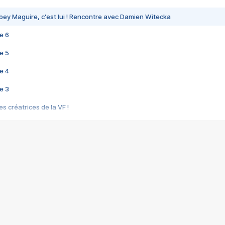
bey Maguire, c'est lui ! Rencontre avec Damien Witecka
e 6
e 5
e 4
e 3
s créatrices de la VF !
e 2
e 1
e Mektoub My Love arrive enfin ! Rencontre avec Shaïn Boumedine et Sal
i : après Toni en famille
elle réalise le bouleversant Dites lui que je l'aime
ais ! Rencontre autour de Vie privée de Rebecca Zlotowski