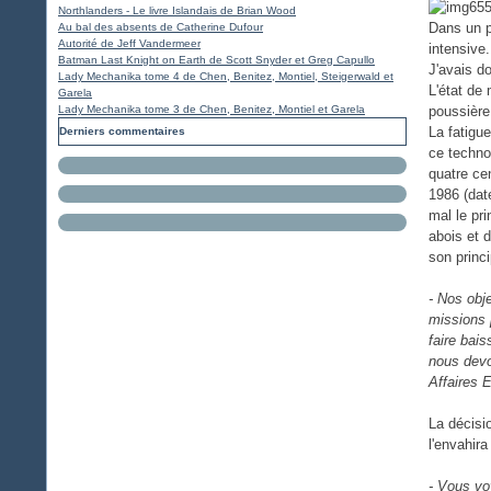
Northlanders - Le livre Islandais de Brian Wood
Dans un p
Au bal des absents de Catherine Dufour
Autorité de Jeff Vandermeer
intensive
Batman Last Knight on Earth de Scott Snyder et Greg Capullo
J'avais d
Lady Mechanika tome 4 de Chen, Benitez, Montiel, Steigerwald et
L'état de 
Garela
Lady Mechanika tome 3 de Chen, Benitez, Montiel et Garela
poussière
La fatigu
Derniers commentaires
ce technot
quatre ce
1986 (dat
mal le pri
abois et 
son princ
- Nos obje
missions 
faire bais
nous devo
Affaires 
La décisi
l'envahira
- Vous vo