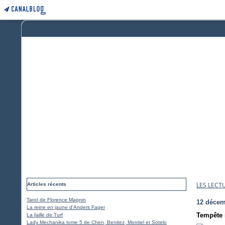
LES LECT
Articles récents
Tarot de Florence Magnin
12 décem
La reine en jaune d'Anders Fager
Tempête 
La faille de Turf
Lady Mechanika tome 5 de Chen, Benitez, Montiel et Sotelo