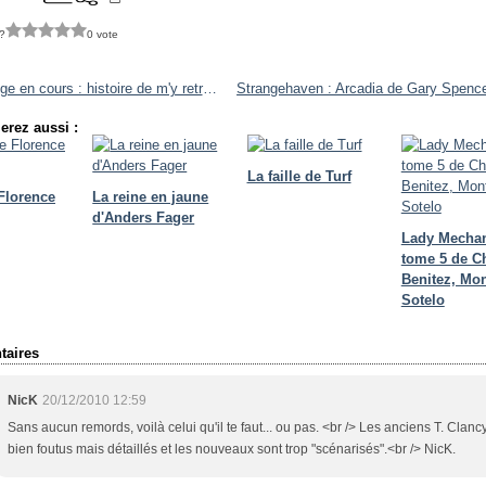
?
0 vote
Challenge en cours : histoire de m'y retrouver
erez aussi :
La faille de Turf
 Florence
La reine en jaune
d'Anders Fager
Lady Mecha
tome 5 de C
Benitez, Mon
Sotelo
aires
NicK
20/12/2010 12:59
Sans aucun remords, voilà celui qu'il te faut... ou pas. <br /> Les anciens T. Clanc
bien foutus mais détaillés et les nouveaux sont trop "scénarisés".<br /> NicK.