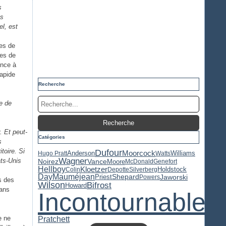
s
es
l, est
ces de
es de
once à
rapide
Recherche
e de
. Et peut-
Catégories
s
toire. Si
Dufour
Moorcock
Anderson
Williams
Hugo Pratt
Watts
Wagner
ats-Unis
Noirez
Vance
Moore
McDonald
Genefort
Hellboy
Kloetzer
Holdstock
Colin
Depotte
Silverberg
Day
Mauméjean
Priest
Jaworski
Shepard
Powers
s des
Wilson
Bifrost
Howard
dans
Incontournable
e ne
Pratchett