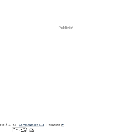
Publicité
elle à 17:53 -
Commentaires [
…
]
- Permalien [
#
]