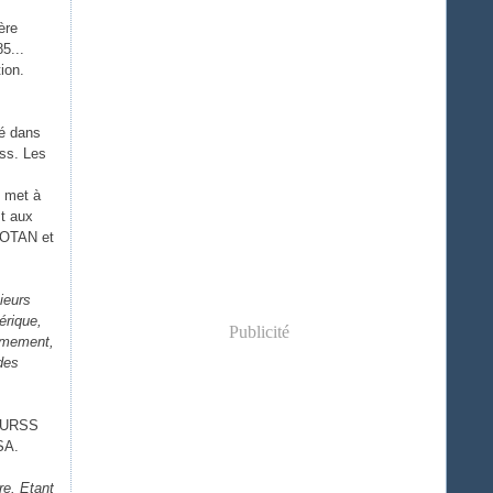
ère
5...
ion.
cé dans
ess. Les
e met à
st aux
l'OTAN et
ieurs
érique,
Publicité
ièmement,
des
l'URSS
SA.
re. Etant