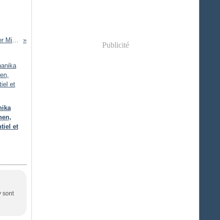
Strangehaven : Arcadia de Gary Spencer Millidge
Publicité
nika
hen,
tiel et
y sont