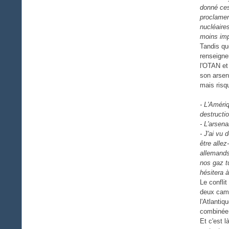
donné ces
proclamer
nucléaire
moins imp
Tandis qu
renseigne
l'OTAN et
son arsen
mais risq
- L'Améri
destructi
- L'arsena
- J'ai vu
être allez
allemands
nos gaz t
hésitera 
Le confli
deux camp
l'Atlantiq
combinée 
Et c'est 