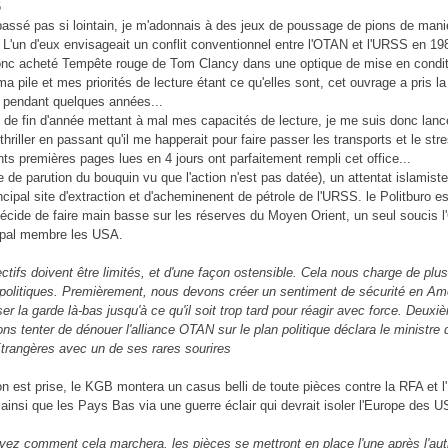
assé pas si lointain, je m'adonnais à des jeux de poussage de pions de mani
. L'un d'eux envisageait un conflit conventionnel entre l'OTAN et l'URSS en 198
onc acheté Tempête rouge de Tom Clancy dans une optique de mise en condit
ma pile et mes priorités de lecture étant ce qu'elles sont, cet ouvrage a pris la
 pendant quelques années...
e de fin d'année mettant à mal mes capacités de lecture, je me suis donc lan
hriller en passant qu'il me happerait pour faire passer les transports et le str
nts premières pages lues en 4 jours ont parfaitement rempli cet office...
e de parution du bouquin vu que l'action n'est pas datée), un attentat islamist
ncipal site d'extraction et d'acheminenent de pétrole de l'URSS. le Politburo e
décide de faire main basse sur les réserves du Moyen Orient, un seul soucis 
ipal membre les USA.
ctifs doivent être limités, et d'une façon ostensible. Cela nous charge de plus
politiques. Premièrement, nous devons créer un sentiment de sécurité en Am
ser la garde là-bas jusqu'à ce qu'il soit trop tard pour réagir avec force. Deux
ns tenter de dénouer l'alliance OTAN sur le plan politique déclara le ministre 
Etrangères avec un de ses rares sourires
on est prise, le KGB montera un casus belli de toute pièces contre la RFA et 
 ainsi que les Pays Bas via une guerre éclair qui devrait isoler l'Europe des U
yez comment cela marchera. les pièces se mettront en place l'une après l'aut