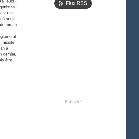
ailleurs),
Flux RSS
agonistes
ient une
 où seuls
i du roman
nglomérat
 missile
man à
 dernier.
is être
Publicité