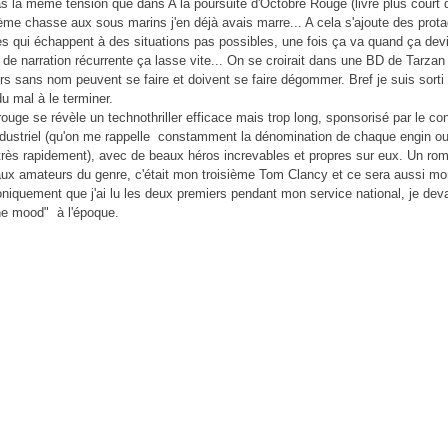
as la même tension que dans A la poursuite d'Octobre Rouge (livre plus court d'
sième chasse aux sous marins j'en déjà avais marre... A cela s'ajoute des prot
es qui échappent à des situations pas possibles, une fois ça va quand ça dev
 de narration récurrente ça lasse vite... On se croirait dans une BD de Tarzan
urs sans nom peuvent se faire et doivent se faire dégommer. Bref je suis sort
 du mal à le terminer.
ouge se révèle un technothriller efficace mais trop long, sponsorisé par le co
industriel (qu'on me rappelle constamment la dénomination de chaque engin ou
rès rapidement), avec de beaux héros increvables et propres sur eux. Un ro
aux amateurs du genre, c'était mon troisième Tom Clancy et ce sera aussi mon
roniquement que j'ai lu les deux premiers pendant mon service national, je deva
the mood" à l'époque.