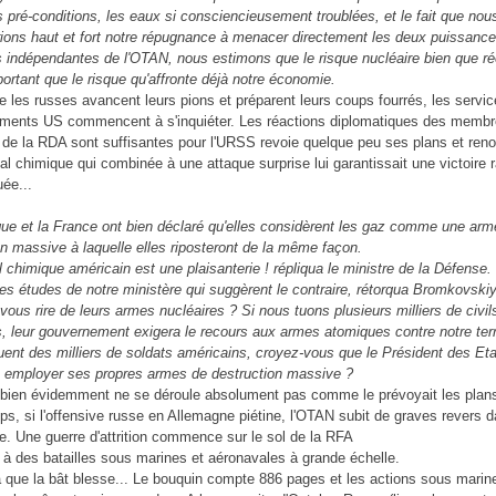
 pré-conditions, les eaux si consciencieusement troublées, et le fait que nou
ions haut et fort notre répugnance à menacer directement les deux puissanc
s indépendantes de l'OTAN, nous estimons que le risque nucléaire bien que rée
ortant que le risque qu'affronte déjà notre économie.
e les russes avancent leurs pions et préparent leurs coups fourrés, les servi
ments US commencent à s'inquiéter. Les réactions diplomatiques des membr
 de la RDA sont suffisantes pour l'URSS revoie quelque peu ses plans et ren
al chimique qui combinée à une attaque surprise lui garantissait une victoire 
uée...
que et la France ont bien déclaré qu'elles considèrent les gaz comme une arm
on massive à laquelle elles riposteront de la même façon.
l chimique américain est une plaisanterie ! répliqua le ministre de la Défense.
 des études de notre ministère qui suggèrent le contraire, rétorqua Bromkovskiy
-vous rire de leurs armes nucléaires ? Si nous tuons plusieurs milliers de civil
, leur gouvernement exigera le recours aux armes atomiques contre notre terri
uent des milliers de soldats américains, croyez-vous que le Président des Et
à employer ses propres armes de destruction massive ?
t bien évidemment ne se déroule absolument pas comme le prévoyait les plan
s, si l'offensive russe en Allemagne piétine, l'OTAN subit de graves revers 
ue. Une guerre d'attrition commence sur le sol de la RFA
à des batailles sous marines et aéronavales à grande échelle.
là que la bât blesse... Le bouquin compte 886 pages et les actions sous marin