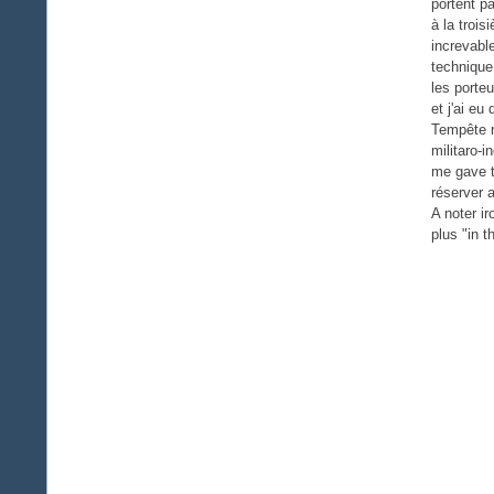
portent p
à la troi
increvabl
technique
les porte
et j'ai eu
Tempête r
militaro-
me gave t
réserver 
A noter i
plus "in 