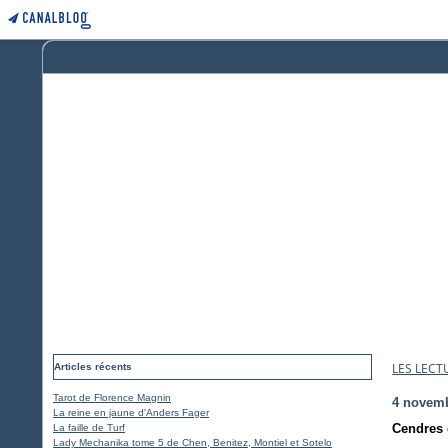
LES LECT
Articles récents
Tarot de Florence Magnin
4 novem
La reine en jaune d'Anders Fager
Cendres 
La faille de Turf
Lady Mechanika tome 5 de Chen, Benitez, Montiel et Sotelo