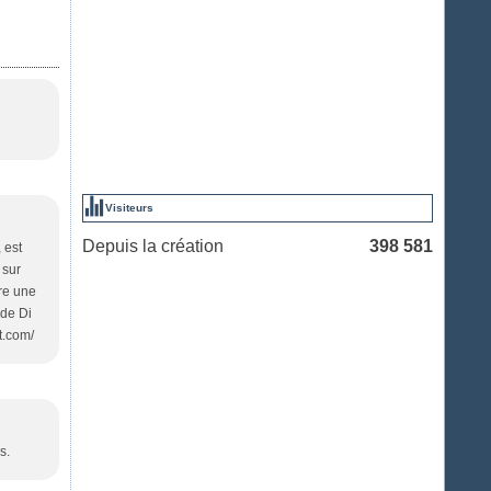
Visiteurs
Depuis la création
398 581
 est
 sur
ire une
 de Di
t.com/
s.