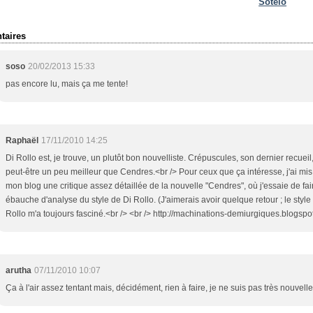
Sotelo
aires
soso
20/02/2013 15:33
pas encore lu, mais ça me tente!
Raphaël
17/11/2010 14:25
Di Rollo est, je trouve, un plutôt bon nouvelliste. Crépuscules, son dernier recueil,
peut-être un peu meilleur que Cendres.<br /> Pour ceux que ça intéresse, j'ai mis
mon blog une critique assez détaillée de la nouvelle "Cendres", où j'essaie de fa
ébauche d'analyse du style de Di Rollo. (J'aimerais avoir quelque retour ; le style
Rollo m'a toujours fasciné.<br /> <br /> http://machinations-demiurgiques.blogspo
arutha
07/11/2010 10:07
Ça à l'air assez tentant mais, décidément, rien à faire, je ne suis pas très nouvelle