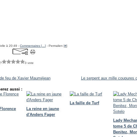
felle à 20:49 -
Commentaires [
…
]
- Permalien [
#
]
 ?
0 vote
de feu de Xavier Mauméjean
Le serpent aux mille coupures
erez aussi :
La faille de Turf
 Florence
La reine en jaune
d'Anders Fager
Lady Mecha
tome 5 de C
Benitez, Mon