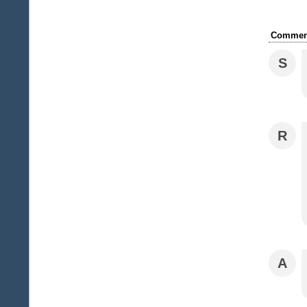
Comment
S
R
A