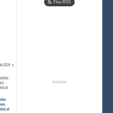
Flux RSS
 de DOA
Publicité
nika
hen,
tiel et