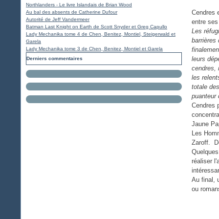
Northlanders - Le livre Islandais de Brian Wood
Cendres e
Au bal des absents de Catherine Dufour
Autorité de Jeff Vandermeer
entre ses
Batman Last Knight on Earth de Scott Snyder et Greg Capullo
Les réfugi
Lady Mechanika tome 4 de Chen, Benitez, Montiel, Steigerwald et
barrières
Garela
Lady Mechanika tome 3 de Chen, Benitez, Montiel et Garela
finalemen
leurs dép
Derniers commentaires
cendres, 
les relen
totale de
puanteur 
Cendres p
concentra
Jaune Papi
Les Homm
Zaroff. D
Quelques 
réaliser l
intéressan
Au final, 
ou romans