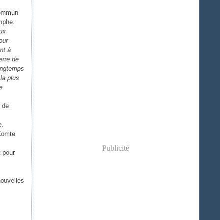
 commun
omphe.
aux
our
nt à
erre de
longtemps
la plus
e
s de
e.
 Comte
Publicité
t pour
 nouvelles