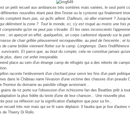
st un petit recueil aux ambiances très sombres mais variées, le seul point
 différentes nouvelles étant peut être l'ironie ou le cynisme qui finalement tri
és comptent leurs pas, où qu'ils aillent. D'ailleurs, où aller vraiment ? Jusqu'
 qui délimitent la zone ? Tout le monde, ici, s'y est risqué au moins une fois p
t comprendre qu'on ne peut pas s'évader. Et les rares inconscients l'apprenne
ens ; on aperçoit en effet, quelquefois, un corps carbonisé répandu sur le part
masse de chair grillée piteusement recroquevillée, au pied de l'enceinte ; et 
ts de carne brûlée viennent flotter sur le camp. Longtemps. Dans l'indifférence 
s survivants. Et parce que, au bout du compte, cela ne constitue jamais qu'un
de plus, dans cet enfer irrespirable
.
rend place au sein d'un étrange camp de réfugiés qui a des relents de camp
tion.
llon raconte l'enlèvement d'un clochard pour servir les fins d'un parti politiqu
es dans le Château narre l'évasion d'une victime des chasses d'un pseudo
e l'horreur du domaine au paisible village avoisinant...
grains de riz porte sur l'obsession d'un richissime fan des Beattles prêt à tou
'adaptation la plus fidèle du texte d'une de leur chanson... Une nouvelle plus
te pour sa réflexion sur la signification d'adaption que pour sa fin...
un recueil très noir mais qui se lit sans déplaisir. Il faudra que je lise d'autres
 de Thierry Di Rollo.