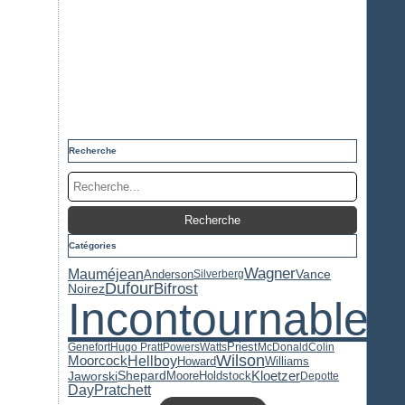
Recherche
Catégories
Wagner
Mauméjean
Anderson
Vance
Silverberg
Dufour
Bifrost
Noirez
Incontournable
Priest
Genefort
Hugo Pratt
Powers
Watts
McDonald
Colin
Wilson
Hellboy
Moorcock
Howard
Williams
Kloetzer
Jaworski
Shepard
Moore
Holdstock
Depotte
Pratchett
Day