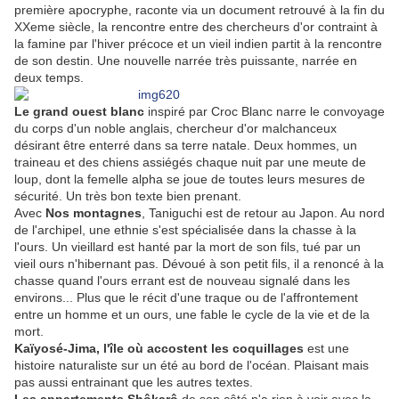
première apocryphe, raconte via un document retrouvé à la fin du
XXeme siècle, la rencontre entre des chercheurs d'or contraint à
la famine par l'hiver précoce et un vieil indien partit à la rencontre
de son destin. Une nouvelle narrée très puissante, narrée en
deux temps.
Le grand ouest blanc
inspiré par Croc Blanc narre le convoyage
du corps d'un noble anglais, chercheur d'or malchanceux
désirant être enterré dans sa terre natale. Deux hommes, un
traineau et des chiens assiégés chaque nuit par une meute de
loup, dont la femelle alpha se joue de toutes leurs mesures de
sécurité. Un très bon texte bien prenant.
Avec
Nos montagnes
, Taniguchi est de retour au Japon. Au nord
de l'archipel, une ethnie s'est spécialisée dans la chasse à la
l'ours. Un vieillard est hanté par la mort de son fils, tué par un
vieil ours n'hibernant pas. Dévoué à son petit fils, il a renoncé à la
chasse quand l'ours errant est de nouveau signalé dans les
environs... Plus que le récit d'une traque ou de l'affrontement
entre un homme et un ours, une fable le cycle de la vie et de la
mort.
Kaïyosé-Jima, l'île où accostent les coquillages
est une
histoire naturaliste sur un été au bord de l'océan. Plaisant mais
pas aussi entrainant que les autres textes.