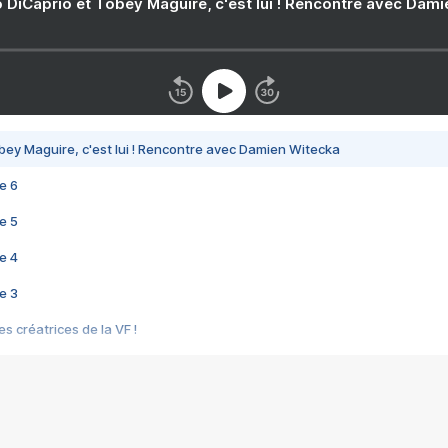
 DiCaprio et Tobey Maguire, c'est lui ! Rencontre avec Dam
bey Maguire, c'est lui ! Rencontre avec Damien Witecka
e 6
e 5
e 4
e 3
s créatrices de la VF !
e 2
e 1
e Mektoub My Love arrive enfin ! Rencontre avec Shaïn Boumedine et Sal