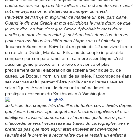
printemps dernier, quand Merveilleux, notre chien de ranch, avait
fait une dépression et s'était mis à manger du métal.
Peut-être devrais-je m'exprimer de manière un peu plus claire.
Quand je dis que Gracie et moi épluchions le maïs doux, ce que
je veux dire, en fait, c'est que Gracie épluchait le maïs doux
tandis que moi, de mon côté, je schématisais dans l'un de mes
petits carnets bleus les différentes étapes de cet épluchage.
Tecumseh Sansonnet Spivet est un gamin de 12 ans vivant dans
un ranch, à Divide, Montana. Fils ainé du couple improbable
composé par son père rancher et sa mère scientifique, c'est
aussi un génie précoce en matière de science et plus
précisément dans l'élaboration de schéma technique ou de
cartes. Le Docteur Yorn, un ami de sa mère, l'accompagne dans
ses oeuvres et lui permet d'être publié dans diverses revues
scientifiques. A son insu, le docteur l'a même inscrit au
prestigieux concours du Smithsonian à Washington....
Je faisais des croquis très détaillés de toutes ces activités depuis
que j'avais huit ans, âge auquel mes facultés cognitives et mon
intelligence avaient commencé à s'épanouir, juste assez pour
m'accorder le recul nécessaire au travail du cartographe. Je ne
prétends pas que mon esprit était entièrement développé :
j'aurais été le premier à reconnaître que je restais un enfant à