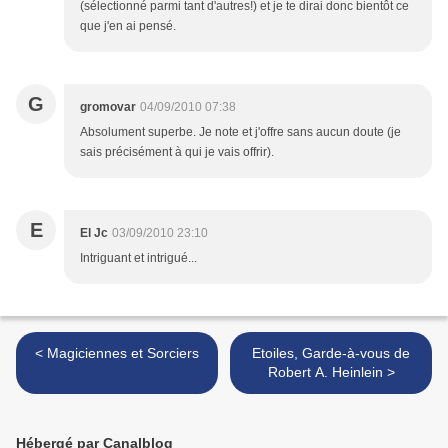
(sélectionné parmi tant d'autres!) et je te dirai donc bientôt ce
que j'en ai pensé.
G
gromovar
04/09/2010 07:38
Absolument superbe. Je note et j'offre sans aucun doute (je
sais précisément à qui je vais offrir).
E
El Jc
03/09/2010 23:10
Intriguant et intrigué...
< Magiciennes et Sorciers
Etoiles, Garde-à-vous de
Robert A. Heinlein >
Hébergé par Canalblog