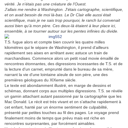
vérité. Je n'étais pas une créature de l'Ouest.
J'allais me rendre à Washington. J'étais cartographe, scientifique,
et on avait besoin de moi là-bas. Le Dr Clair elle aussi était
scientifique, mais je ne sais trop pourquoi, le ranch lui convenait
aussi bien qu'à mon père. Ces deux-là étaient à leur place ici,
ensemble, à se tourner autour sur les pentes infinies du divide.
T.S. fugue alors et compte bien couvrir les quatre milles
kilomètres qui le sépare de Washington, il prend d'ailleurs
rapidement ses aises en arrêtant avec astuce un train de
marchandises. Commence alors un petit road movie émaillé de
rencontres étonnantes, des digressions incessantes de T.S. et de
la lecture d'un carnet, emprunté dans le bureau de sa mère,
narrant la vie d'une lointaine aïeule de son père, une des
premières géologues du XIXeme siècle.
Le texte est abondamment illustré, en marge de dessins et
schémas, donnant corps aux multiples digressions. T.S. se révèle
un gamin attachant autant passionné par la cartographie que les
Mac Donald. Le récit est très vivant et on s'attache rapidement à
cet enfant, hanté par un énorme sentiment de culpabilité,
présenté par petites touches au fil des pages. Le voyage prend
finalement moins de temps que prévu mais est riche en
rencontres surprenantes, par forcément aimables.