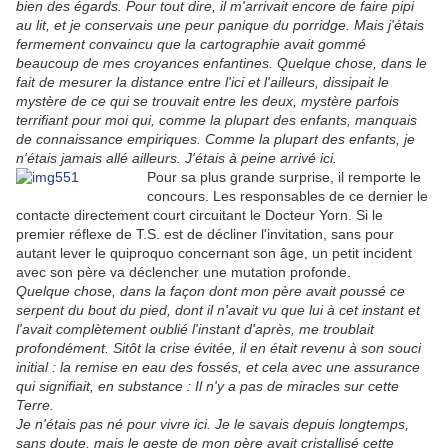
bien des égards. Pour tout dire, il m'arrivait encore de faire pipi
au lit, et je conservais une peur panique du porridge. Mais j'étais
fermement convaincu que la cartographie avait gommé
beaucoup de mes croyances enfantines. Quelque chose, dans le
fait de mesurer la distance entre l'ici et l'ailleurs, dissipait le
mystère de ce qui se trouvait entre les deux, mystère parfois
terrifiant pour moi qui, comme la plupart des enfants, manquais
de connaissance empiriques. Comme la plupart des enfants, je
n'étais jamais allé ailleurs. J'étais à peine arrivé ici.
Pour sa plus grande surprise, il remporte le
concours. Les responsables de ce dernier le
contacte directement court circuitant le Docteur Yorn. Si le
premier réflexe de T.S. est de décliner l'invitation, sans pour
autant lever le quiproquo concernant son âge, un petit incident
avec son père va déclencher une mutation profonde.
Quelque chose, dans la façon dont mon père avait poussé ce
serpent du bout du pied, dont il n'avait vu que lui à cet instant et
l'avait complètement oublié l'instant d'après, me troublait
profondément. Sitôt la crise évitée, il en était revenu à son souci
initial : la remise en eau des fossés, et cela avec une assurance
qui signifiait, en substance : Il n'y a pas de miracles sur cette
Terre.
Je n'étais pas né pour vivre ici. Je le savais depuis longtemps,
sans doute, mais le geste de mon père avait cristallisé cette