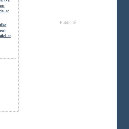
Publicité
nika
hen,
tiel et