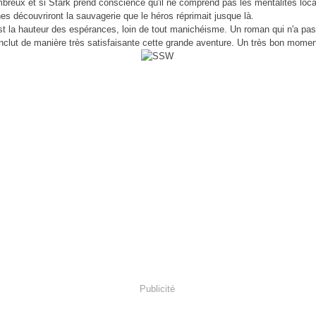
breux et si Stark prend conscience qu'il ne comprend pas les mentalités loca
es découvriront la sauvagerie que le héros réprimait jusque là.
est la hauteur des espérances, loin de tout manichéisme. Un roman qui n'a pas
onclut de manière très satisfaisante cette grande aventure. Un très bon momen
Publicité