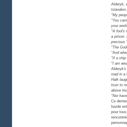
Alderyk, 
Islanders
"My peopl
"You came
your wor
"A fool's
a prison.
precious.
"The Godd
"And wher
"If a shi
"I am wear
Alderyk's
road in a 
Halk laug
trust to 
above his
"Nor have
Ce dernie
lourde es
pour tous
rencontré
personnag