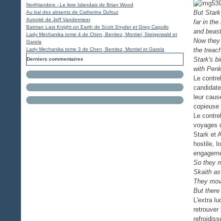
Northlanders - Le livre Islandais de Brian Wood
But Stark
Au bal des absents de Catherine Dufour
Autorité de Jeff Vandermeer
far in th
Batman Last Knight on Earth de Scott Snyder et Greg Capullo
and beast
Lady Mechanika tome 4 de Chen, Benitez, Montiel, Steigerwald et
Now they 
Garela
Lady Mechanika tome 3 de Chen, Benitez, Montiel et Garela
the treac
Stark's b
Derniers commentaires
with Pen
Le contre
candidate
leur caus
copieuse 
Le contre
voyages d
Stark et 
hostile, 
engageme
So they m
Skaith as 
They move
But there
L'extra l
retrouver
refroidis