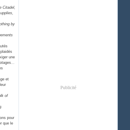
 Citadel,
supplies,
nothing by
ngements
autés
 plaidés
exiger une
otages...
es
age et
leur
Publicité
lk of
g.
ions pour
er que le