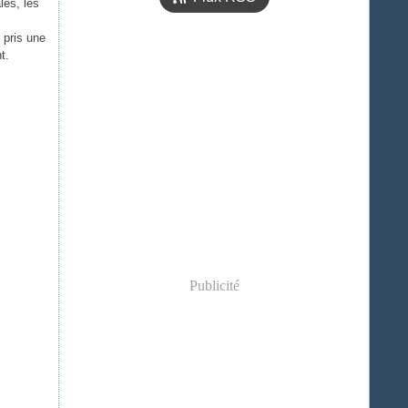
les, les
 pris une
t.
Publicité