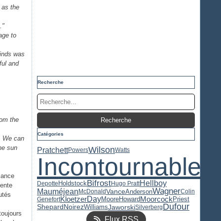
 as the
."
age to
Winds was
ful and
Recherche
rom the
Catégories
s. We can
the sun
Wilson
Pratchett
Powers
Watts
Incontournable
"
iance
Bifrost
Hellboy
Holdstock
Depotte
Hugo Pratt
dente
Wagner
Mauméjean
Vance
Anderson
McDonald
Colin
utés
Kloetzer
Day
Moorcock
Priest
Moore
Howard
Genefort
Dufour
Jaworski
Shepard
Noirez
Williams
Silverberg
toujours
Flux RSS