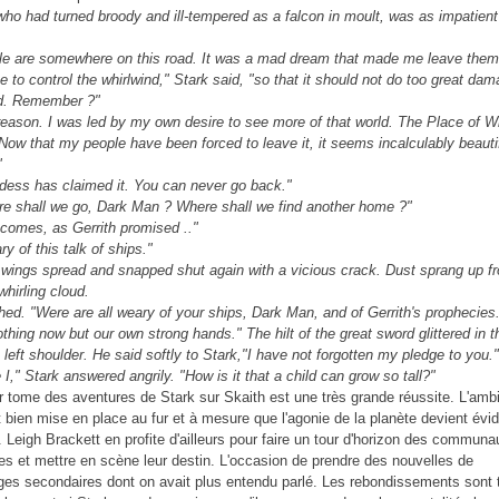
who had turned broody and ill-tempered as a falcon in moult, was as impatient
.
e are somewhere on this road. It was a mad dream that made me leave them
 to control the whirlwind," Stark said, "so that it should not do too great dam
ld. Remember ?"
 reason. I was led by my own desire to see more of that world. The Place of 
 Now that my people have been forced to leave it, it seems incalculably beauti
"
ess has claimed it. You can never go back."
e shall we go, Dark Man ? Where shall we find another home ?"
p comes, as Gerrith promised .."
y of this talk of ships."
 wings spread and snapped shut again with a vicious crack. Dust sprang up f
whirling cloud.
hed. "Were are all weary of your ships, Dark Man, and of Gerrith's prophecie
nothing now but our own strong hands." The hilt of the great sword glittered in 
 left shoulder. He said softly to Stark,"I have not forgotten my pledge to you.
 I," Stark answered angrily. "How is it that a child can grow so tall?"
r tome des aventures de Stark sur Skaith est une très grande réussite. L'amb
t bien mise en place au fur et à mesure que l'agonie de la planète devient évi
. Leigh Brackett en profite d'ailleurs pour faire un tour d'horizon des communa
es et mettre en scène leur destin. L'occasion de prendre des nouvelles de
es secondaires dont on avait plus entendu parlé. Les rebondissements sont 