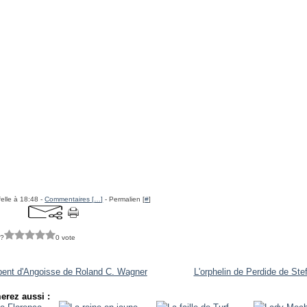
felle à 18:48 -
Commentaires [
…
]
- Permalien [
#
]
 ?
0 vote
pent d'Angoisse de Roland C. Wagner
L'orphelin de Perdide de Ste
erez aussi :