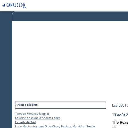
LES LECT
Articles récents
Tarot de Florence Magnin
13 août 
La reine en jaune d'Anders Fager
The Reav
La faille de Turf
Lady Mechanika tome 5 de Chen, Benitez, Montiel et Sotelo