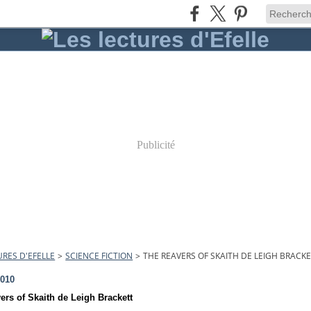
Publicité
URES D'EFELLE
>
SCIENCE FICTION
>
THE REAVERS OF SKAITH DE LEIGH BRACK
2010
ers of Skaith de Leigh Brackett