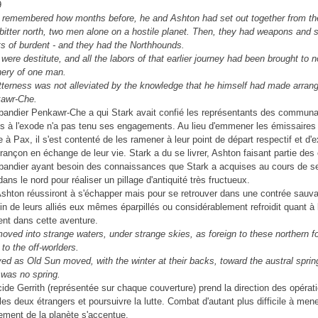
 remembered how months before, he and Ashton had set out together from the
e bitter north, two men alone on a hostile planet. Then, they had weapons and 
s of burdent - and they had the Northhounds.
were destitute, and all the labors of that earlier journey had been brought to 
hery of one man.
itterness was not alleviated by the knowledge that he himself had made arra
kawr-Che.
bandier Penkawr-Che a qui Stark avait confié les représentants des commun
s à l'exode n'a pas tenu ses engagements. Au lieu d'emmener les émissaires
e à Pax, il s'est contenté de les ramener à leur point de départ respectif et d'
rançon en échange de leur vie. Stark a du se livrer, Ashton faisant partie des 
bandier ayant besoin des connaissances que Stark a acquises au cours de s
ans le nord pour réaliser un pillage d'antiquité très fructueux.
Ashton réussiront à s'échapper mais pour se retrouver dans une contrée sauv
loin de leurs alliés eux mêmes éparpillés ou considérablement refroidit quant à 
nt dans cette aventure.
oved into strange waters, under strange skies, as foreign to these northern fo
to the off-worlders.
d as Old Sun moved, with the winter at their backs, toward the austral sprin
 was no spring.
ucide Gerrith (représentée sur chaque couverture) prend la direction des opérat
 les deux étrangers et poursuivre la lutte. Combat d'autant plus difficile à men
sement de la planète s'accentue.