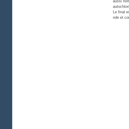
aussi nom
autochton
Le final 
ride et c