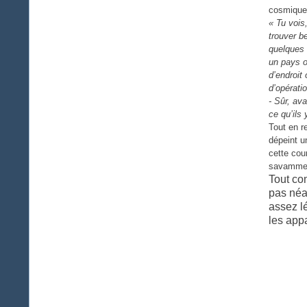
cosmique 
« Tu vois
trouver b
quelques 
un pays o
d’endroit
d’opérati
- Sûr, ava
ce qu’ils 
Tout en 
dépeint u
cette cou
savamment
Tout co
pas néa
assez l
les app