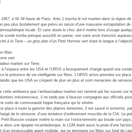
n 1967, à 5h 34 heure de Paris, Arès 1 toucha le sol martien dans la région de
 un peu plus brutalement que prévu en raison d’une mauvaise extrapolation de 
atmosphérique locale. Et sans doute le choc dut-il mettre hors d’usage quelq
r la sonde tomba presque aussitôt en panne, non sans avoir transmis auparav
ché à la Terre – un gros plan d’un Petit Homme vert tirant la langue à l’objecti
een
Man.
home vert.
deur martien sur Terre.
e à l’espace entre les USA et l’URSS a brusquement changé quand une sonde
ce la présence de vie intelligente sur Mars. L’URSS arrive première sur place
e tandis que les USA se crispent de plus en plus et sont menacées de sécessi
.
s cette ambiance que l’ambassadeur martien est ramené par les russes sur le
Volontiers irrévérencieux, il ne tarde pas à fausser compagnie aux officiels pou
ne sorte de communauté hippie française qui le vénère.
ur place à toute la gamme des plaisirs terrestres, il est sauvé in extremis, par
chargé de le retrouver, d’une tentative d’enlèvement musclée de la CIA. Le pr
 Petit Buisson voulant mettre la main sur l’extra-terrestre qui boude son pays
alors une épopée rocambolesque, le LGM étant aussi la proie d’une factio
 d’un insaisissable agent multiple, qui se terminera sur Mars sur fond de ca