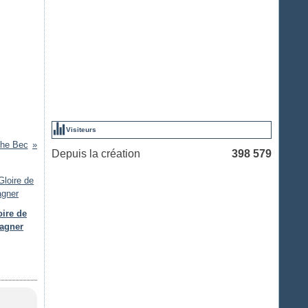
Visiteurs
phe Bec
Depuis la création
398 579
oire de
agner