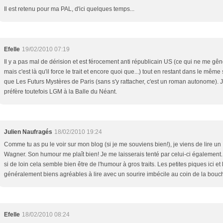
Il est retenu pour ma PAL, d'ici quelques temps...
Efelle
19/02/2010 07:19
Il y a pas mal de dérision et est férocement anti républicain US (ce qui ne me gê
mais c'est là qu'il force le trait et encore quoi que...) tout en restant dans le même 
que Les Futurs Mystères de Paris (sans s'y rattacher, c'est un roman autonome). 
préfère toutefois LGM à la Balle du Néant.
Julien Naufragés
18/02/2010 19:24
Comme tu as pu le voir sur mon blog (si je me souviens bien!), je viens de lire un
Wagner. Son humour me plaît bien! Je me laisserais tenté par celui-ci également.
si de loin cela semble bien être de l'humour à gros traits. Les petites piques ici et 
généralement biens agréables à lire avec un sourire imbécile au coin de la bouc
Efelle
18/02/2010 08:24