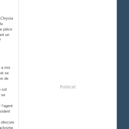
 Chrysia
la
ue pièce
ant un
f.
 a mis
 et se
on de
Publicité
 sol
r se
 l’agent
ésident
.
n obscure
taclysme