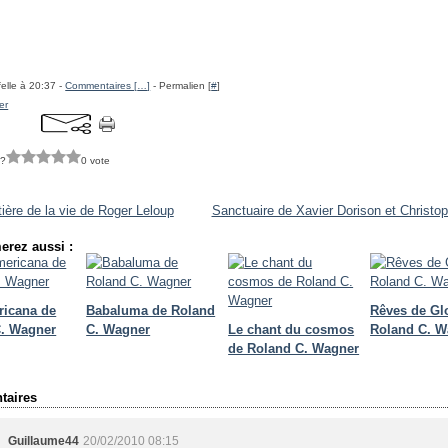
felle à 20:37 -
Commentaires [
…
]
- Permalien [
#
]
er
 ?
0 vote
tière de la vie de Roger Leloup
Sanctuaire de Xavier Dorison et Christo
erez aussi :
ricana de
Babaluma de Roland
Rêves de Gl
C. Wagner
C. Wagner
Le chant du cosmos
Roland C. W
de Roland C. Wagner
aires
Guillaume44
20/02/2010 08:15