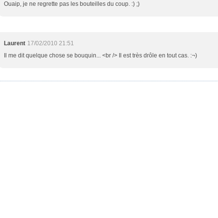
Ouaip, je ne regrette pas les bouteilles du coup. :) ;)
Laurent
17/02/2010 21:51
Il me dit quelque chose se bouquin... <br /> Il est très drôle en tout cas. :¬)