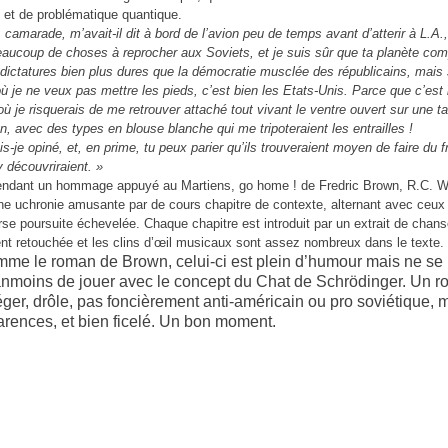
et de problématique quantique.
, camarade, m’avait-il dit à bord de l’avion peu de temps avant d’atterir à L.A.
eaucoup de choses à reprocher aux Soviets, et je suis sûr que ta planète co
dictatures bien plus dures que la démocratie musclée des républicains, mais s
ù je ne veux pas mettre les pieds, c’est bien les Etats-Unis. Parce que c’est 
 où je risquerais de me retrouver attaché tout vivant le ventre ouvert sur une t
on, avec des types en blouse blanche qui me tripoteraient les entrailles !
is-je opiné, et, en prime, tu peux parier qu’ils trouveraient moyen de faire du f
y découvriraient. »
rendant un hommage appuyé au Martiens, go home ! de Fredric Brown, R.C. 
ne uchronie amusante par de cours chapitre de contexte, alternant avec ceux 
rse poursuite échevelée. Chaque chapitre est
introduit par un extrait de chan
 retouchée et les clins d’œil musicaux sont assez nombreux dans le texte.
mme le roman de Brown, celui-ci
est plein d’humour mais ne se 
nmoins de jouer avec le concept du Chat de Schrödinger. Un 
éger, drôle, pas foncièrement anti-américain ou pro soviétique, 
arences, et bien ficelé. Un bon moment.