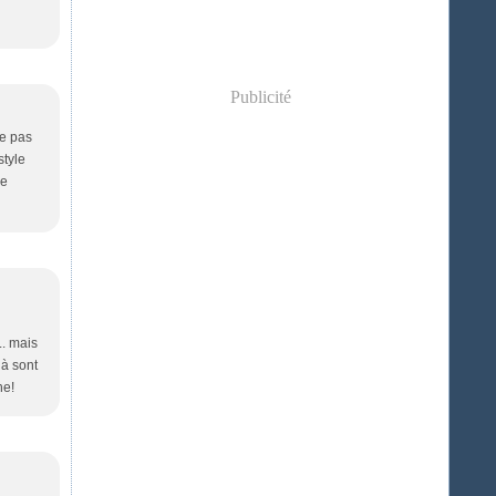
Publicité
ne pas
style
Je
.. mais
là sont
he!