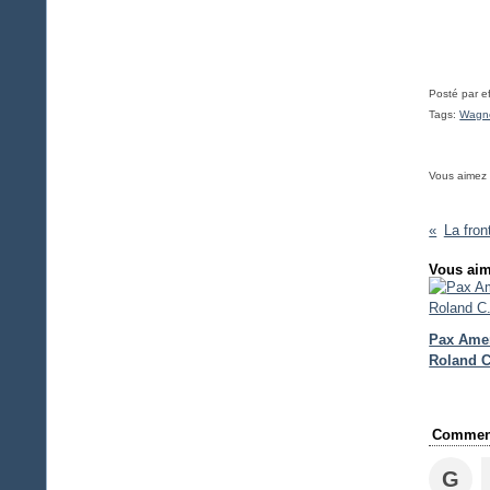
Posté par e
Tags:
Wagn
Vous aimez
La fron
Vous aim
Pax Ame
Roland 
Comment
G