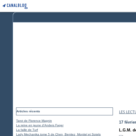
LES LECT
Articles récents
Tarot de Florence Magnin
17 févrie
La reine en jaune d'Anders Fager
L.G.M. d
La faille de Turf
Lady Mechanika tome 5 de Chen, Benitez, Montiel et Sotelo