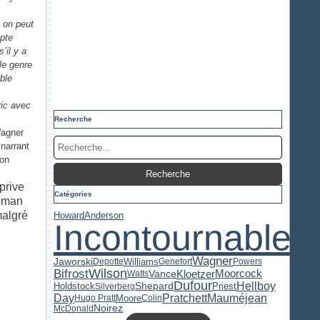
, on peut
mpte
’il y a
le genre
able
ric avec
Recherche
Wagner
narrant
son
prive
Catégories
roman
malgré
Howard
Anderson
Incontournable
Wagner
Jaworski
Williams
Depotte
Genefort
Powers
Wilson
Bifrost
Kloetzer
Moorcock
Vance
Watts
Dufour
Hellboy
Priest
Holdstock
Shepard
Silverberg
Pratchett
Day
Mauméjean
Moore
Hugo Pratt
Colin
Noirez
McDonald