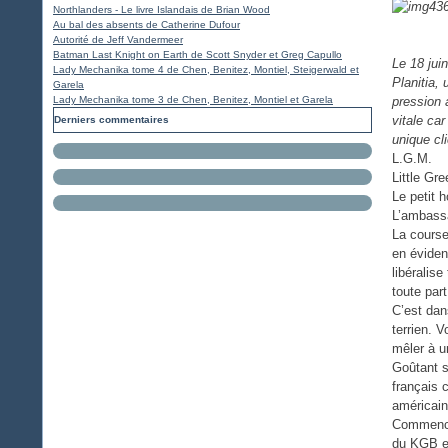
Northlanders - Le livre Islandais de Brian Wood
Au bal des absents de Catherine Dufour
Autorité de Jeff Vandermeer
Batman Last Knight on Earth de Scott Snyder et Greg Capullo
Le 18 jui
Lady Mechanika tome 4 de Chen, Benitez, Montiel, Steigerwald et
Planitia,
Garela
Lady Mechanika tome 3 de Chen, Benitez, Montiel et Garela
pression 
vitale ca
Derniers commentaires
unique cli
L.G.M.
Little Gr
Le petit 
L’ambassa
La cours
en éviden
libéralis
toute part
C’est dan
terrien. 
mêler à u
Goûtant s
français 
américain
Commence 
du KGB et