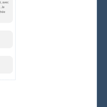
i, avec
. Je
thée