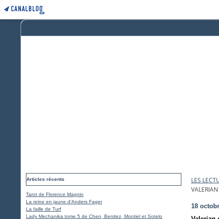
LES LECT
Articles récents
VALERIAN
Tarot de Florence Magnin
La reine en jaune d'Anders Fager
18 octob
La faille de Turf
Lady Mechanika tome 5 de Chen, Benitez, Montiel et Sotelo
Valerian 