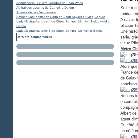
Northlanders - Le livre Islandais de Brian Wood
Suite à p
Au bal des absents de Catherine Dufour
Autorité de Jeff Vandermeer
fondamen
Batman Last Knight on Earth de Scott Snyder et Greg Capullo
A savoir 
Lady Mechanika tome 4 de Chen, Benitez, Montiel, Steigerwald et
Station 
Garela
Lady Mechanika tome 3 de Chen, Benitez, Montiel et Garela
Une histo
série, gr
Derniers commentaires
vieux Pil
Métro Ch
Alors que
France de
de Galaxi
anachroni
Si dans le
encore pl
compagne,
Albert de
agent d'i
Du côté d
un côté inc