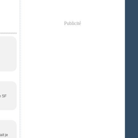
Publicité
e SF
it je