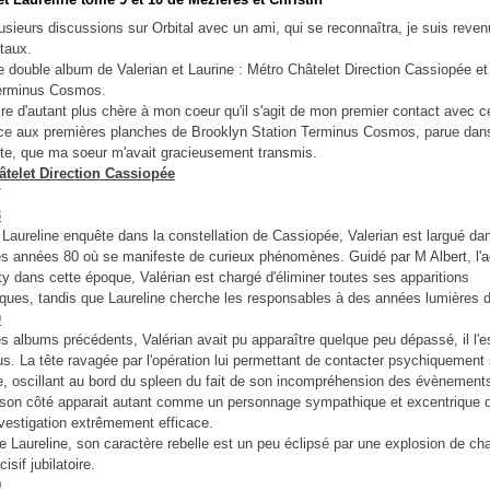
lusieurs discussions sur Orbital avec un ami, qui se reconnaîtra, je suis reve
taux.
le double album de Valerian et Laurine : Métro Châtelet Direction Cassiopée e
Terminus Cosmos.
ire d'autant plus chère à mon coeur qu'il s'agit de mon premier contact avec c
âce aux premières planches de Brooklyn Station Terminus Cosmos, parue dan
ote, que ma soeur m'avait gracieusement transmis.
âtelet Direction Cassiopée
 Laureline enquête dans la constellation de Cassiopée, Valerian est largué dan
s années 80 où se manifeste de curieux phénomènes. Guidé par M Albert, l'a
ty dans cette époque, Valérian est chargé d'éliminer toutes ses apparitions
ques, tandis que Laureline cherche les responsables à des années lumières d
s albums précédents, Valérian avait pu apparaître quelque peu dépassé, il l'es
us. La tête ravagée par l'opération lui permettant de contacter psychiquement
 oscillant au bord du spleen du fait de son incompréhension des évènement
 son côté apparait autant comme un personnage sympathique et excentrique 
nvestigation extrêmement efficace.
e Laureline, son caractère rebelle est un peu éclipsé par une explosion de ch
isif jubilatoire.