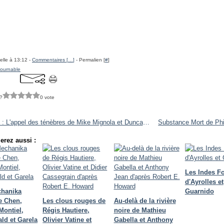
elle à 13:12 -
Commentaires [
…
]
- Permalien [
#
]
tournable
?
0 vote
Hellboy : L'appel des ténèbres de Mike Mignola et Duncan Fegredo
erez aussi :
Les Indes F
d'Ayrolles et
chanika
Guarnido
e Chen,
Les clous rouges de
Au-delà de la rivière
Montiel,
Régis Hautiere,
noire de Mathieu
ld et Garela
Olivier Vatine et
Gabella et Anthony