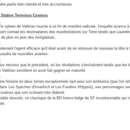
ère partie bien menée et très accrocheuse.
 Station Terminus Cosmos
 le spleen de Valérian touche à sa fin de manière radicale, l'enquête avance à
bert connait les destinataires des manifestations sur Terre tandis que Laureli
 de plus en plus des instigateurs.
edevient l'agent efficace qu'il était avant de se retrouver de nouveau la tête à 
i vaudra de nouvelles avanies.
plus nerveux que le précédent, où les révélations s'enchaînent tandis que les
 Valérian semblent lui avoir fait gagner en maturité.
 une histoire en deux tomes exceptionnels tant pour son ambiance (que l'on re
 dans Les Spectres d'Inverloch et Les Foudres d'Hypsis), ses personnages se
couleurs que son scénario très élaboré.
iable réussite, un classique de la BD franco belge de SF incontournable qui n
ide.