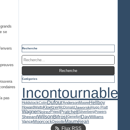
 grands
ne se
l'envers
Recherche
 épreuves
Catégories
trouvera
condaires
Incontournable
'a pas
Dufour
Hellboy
Holdstock
Anderson
Moore
Colin
Kloetzer
Jaworski
Howard
Watts
McDonald
Hugo Pratt
Wagner
Pratchett
Priest
Noirez
Silverberg
Powers
Wilson
Bifrost
Day
Shepard
Williams
Genefort
Mauméjean
Moorcock
Vance
Depotte
Flux RSS