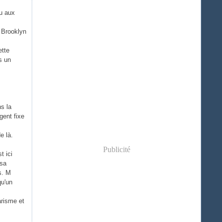
nu aux
t Brooklyn
ette
s un
s la
gent fixe
e là.
Publicité
t ici
 sa
s. M
qu'un
arisme et