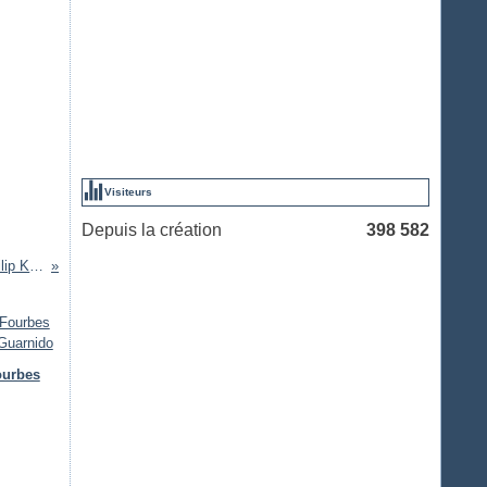
Visiteurs
Depuis la création
398 582
Substance Mort de Philip K. Dick
ourbes