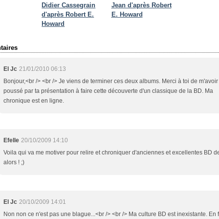
Didier Cassegrain
Jean d'après Robert
d'après Robert E.
E. Howard
Howard
aires
El Jc
21/01/2010 06:13
Bonjour,<br /> <br /> Je viens de terminer ces deux albums. Merci à toi de m'avoir
poussé par ta présentation à faire cette découverte d'un classique de la BD. Ma
chronique est en ligne.
Efelle
20/10/2009 14:10
Voila qui va me motiver pour relire et chroniquer d'anciennes et excellentes BD d
alors ! ;)
El Jc
20/10/2009 14:01
Non non ce n'est pas une blague...<br /> <br /> Ma culture BD est inexistante. En fa