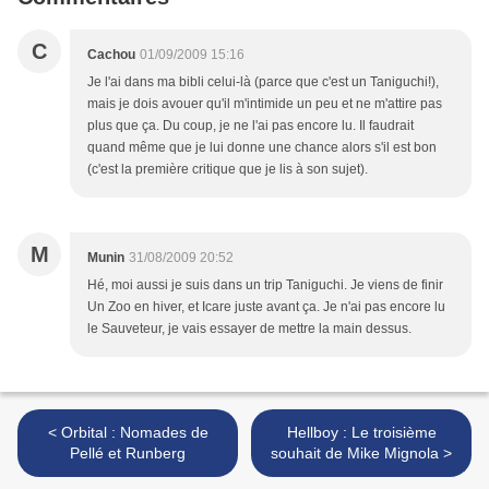
C
Cachou
01/09/2009 15:16
Je l'ai dans ma bibli celui-là (parce que c'est un Taniguchi!),
mais je dois avouer qu'il m'intimide un peu et ne m'attire pas
plus que ça. Du coup, je ne l'ai pas encore lu. Il faudrait
quand même que je lui donne une chance alors s'il est bon
(c'est la première critique que je lis à son sujet).
M
Munin
31/08/2009 20:52
Hé, moi aussi je suis dans un trip Taniguchi. Je viens de finir
Un Zoo en hiver, et Icare juste avant ça. Je n'ai pas encore lu
le Sauveteur, je vais essayer de mettre la main dessus.
< Orbital : Nomades de
Hellboy : Le troisième
Pellé et Runberg
souhait de Mike Mignola >