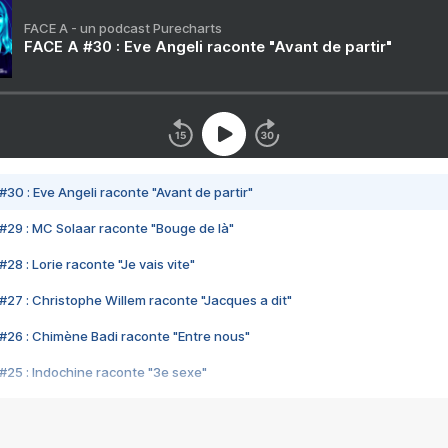
FACE A - un podcast Purecharts
FACE A #30 : Eve Angeli raconte "Avant de partir"
#30 : Eve Angeli raconte "Avant de partir"
#29 : MC Solaar raconte "Bouge de là"
28 : Lorie raconte "Je vais vite"
#27 : Christophe Willem raconte "Jacques a dit"
#26 : Chimène Badi raconte "Entre nous"
#25 : Indochine raconte "3e sexe"
#24 : Zaho raconte "C'est chelou"
#23 : Patrick Bruel raconte "Au café des délices"