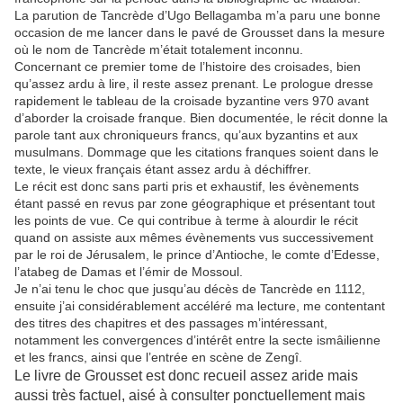
La parution de Tancrède d’Ugo Bellagamba m’a paru une bonne
occasion de me lancer dans le pavé de Grousset dans la mesure
où le nom de Tancrède m’était totalement inconnu.
Concernant ce premier tome de l’histoire des croisades, bien
qu’assez ardu à lire, il reste assez prenant. Le prologue dresse
rapidement le tableau de la croisade byzantine vers 970 avant
d’aborder la croisade franque. Bien documentée, le récit donne la
parole tant aux chroniqueurs francs, qu’aux byzantins et aux
musulmans. Dommage que les citations franques soient dans le
texte, le vieux français étant assez ardu à déchiffrer.
Le récit est donc sans parti pris et exhaustif, les évènements
étant passé en revus par zone géographique et présentant tout
les points de vue. Ce qui contribue à terme à alourdir le récit
quand on assiste aux mêmes évènements vus successivement
par le roi de Jérusalem, le
prince d’Antioche, le comte d’Edesse,
l’atabeg de Damas et l’émir de Mossoul.
Je n’ai tenu le choc que jusqu’au décès de Tancrède en 1112,
ensuite j’ai considérablement accéléré ma lecture, me contentant
des titres des chapitres et des passages m’intéressant,
notamment les convergences d’intérêt entre la secte ismâilienne
et les francs, ainsi que l’entrée en scène de Zengî.
Le livre de Grousset est donc recueil assez aride mais
aussi très factuel, aisé à consulter ponctuellement mais