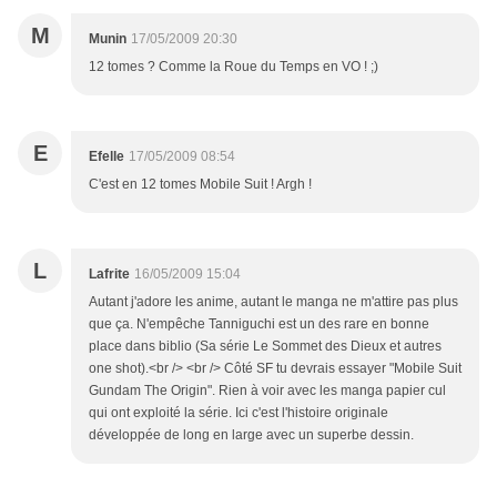
M
Munin
17/05/2009 20:30
12 tomes ? Comme la Roue du Temps en VO ! ;)
E
Efelle
17/05/2009 08:54
C'est en 12 tomes Mobile Suit ! Argh !
L
Lafrite
16/05/2009 15:04
Autant j'adore les anime, autant le manga ne m'attire pas plus
que ça. N'empêche Tanniguchi est un des rare en bonne
place dans biblio (Sa série Le Sommet des Dieux et autres
one shot).<br /> <br /> Côté SF tu devrais essayer "Mobile Suit
Gundam The Origin". Rien à voir avec les manga papier cul
qui ont exploité la série. Ici c'est l'histoire originale
développée de long en large avec un superbe dessin.