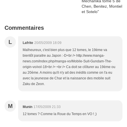
Commentaires
L
Lafrite
20/05/2009 18:09
Malheureux, c'est bien plus que 12 tomes, le 19ème va
bientôt paraitre au Japon :-D<br /> http://www.manga-
news.com/index.php/manga-vo/Mobile-Suit-Gundam-The-
origin-vo/vol-18<br /> <br /> Ca doit se clôturer au 19ème ou
au 20ème. A moins qu'il n'y ait des inédits comme on l'a eu
avec la jeunesse de Char et la naissance des mobile suit
Zaku de Zeon.
M
Munin
17/05/2009 21:33
12 tomes ? Comme la Roue du Temps en VO ! ;)