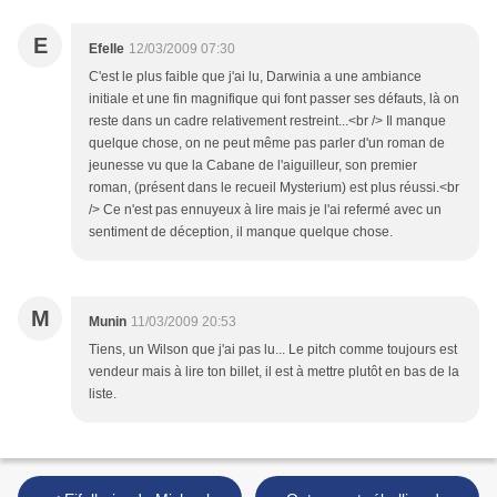
E
Efelle
12/03/2009 07:30
C'est le plus faible que j'ai lu, Darwinia a une ambiance
initiale et une fin magnifique qui font passer ses défauts, là on
reste dans un cadre relativement restreint...<br /> Il manque
quelque chose, on ne peut même pas parler d'un roman de
jeunesse vu que la Cabane de l'aiguilleur, son premier
roman, (présent dans le recueil Mysterium) est plus réussi.<br
/> Ce n'est pas ennuyeux à lire mais je l'ai refermé avec un
sentiment de déception, il manque quelque chose.
M
Munin
11/03/2009 20:53
Tiens, un Wilson que j'ai pas lu... Le pitch comme toujours est
vendeur mais à lire ton billet, il est à mettre plutôt en bas de la
liste.