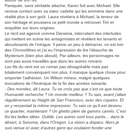
autour de son fils.
Paniquée, sans véritable attache, Karen fuit avec Michael. Elle
renoue contact avec sa sœur cadette qui les emmène dans une
réalité plus à son goût. Laura révèlera à Michael, la teneur de
son héritage et poussera ce petit monde a retrouver Tim et
enquêter sur leurs origines.
Le récit est agencé comme Darwinia, intercalant des interludes
qui mettent en scène les antagonistes et révèlent les tenants et
aboutissants de l’intrigue. Il peine un
peu à démarrer, on est loin
des Chronolithes et j’ai eu l’impression de lire l’ébauche de
Mysterium (bien plus abouti). Par ailleurs, les personnages ne
sont pas aussi travaillés que dans les autres romans.
Les fils du vent est un roman pas désagréable mais pas
totalement convainquant non plus, il manque quelque chose pour
emporter l’adhésion. Un Wilson mineur, malgré quelques
évocations de l’Amérique de la fin des années soixante.
- Des mondes, dit Laura. Tu ne crois pas que c’est ce que toute
l’humanité recherche ? Un monde meilleur ? Tu sais, avant j’allais
régulièrement au Haight de San Francisco, avec des copains. Et
on y ressentait la même impression. Tu sais ce qu’il est devenu
ce quartier, maintenant ? Un ghetto plein de gamins camés. C’est
fini les belles idées. Oublié. Les autres sont tous partis… dans le
désert, à Sonoma, dans l’Oregon. La vision a disparu. Alors je
suis venue ici avec d’autres gens qui voulaient fonder une