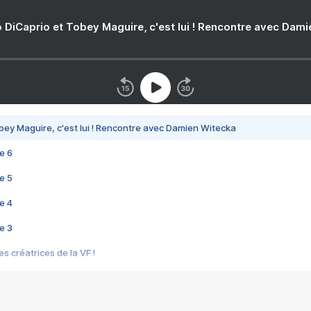
 DiCaprio et Tobey Maguire, c'est lui ! Rencontre avec Dam
bey Maguire, c'est lui ! Rencontre avec Damien Witecka
e 6
e 5
e 4
e 3
s créatrices de la VF !
e 2
e 1