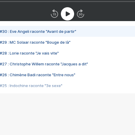
#30 : Eve Angeli raconte "Avant de partir"
#29 : MC Solaar raconte "Bouge de là"
28 : Lorie raconte "Je vais vite"
#27 : Christophe Willem raconte "Jacques a dit"
#26 : Chimène Badi raconte "Entre nous"
#25 : Indochine raconte "3e sexe"
#24 : Zaho raconte "C'est chelou"
#23 : Patrick Bruel raconte "Au café des délices"
#22 : Kyo raconte "Le chemin"
#21 : Nolwenn Leroy raconte "Cassé"