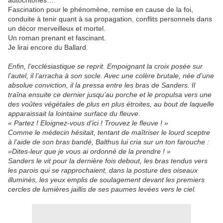
autochtones…
Fascination pour le phénomène, remise en cause de la foi,
conduite à tenir quant à sa propagation, conflits personnels dans
un décor merveilleux et mortel.
Un roman prenant et fascinant.
Je lirai encore du Ballard.
Enfin, l’ecclésiastique se reprit. Empoignant la croix posée sur
l’autel, il l’arracha à son socle. Avec une colère brutale, née d’une
absolue conviction, il la pressa entre les bras de Sanders. Il
traîna ensuite ce dernier jusqu’au porche et le propulsa vers une
des voûtes végétales de plus en plus étroites, au bout de laquelle
apparaissait la lointaine surface du fleuve.
« Partez ! Eloignez-vous d’ici ! Trouvez le fleuve ! »
Comme le médecin hésitait, tentant de maîtriser le lourd sceptre
à l’aide de son bras bandé, Balthus lui cria sur un ton farouche :
»Dites-leur que je vous ai ordonné de la prendre ! »
Sanders le vit pour la dernière fois debout, les bras tendus vers
les parois qui se rapprochaient, dans la posture des oiseaux
illuminés, les yeux emplis de soulagement devant les premiers
cercles de lumières jaillis de ses paumes levées vers le ciel.