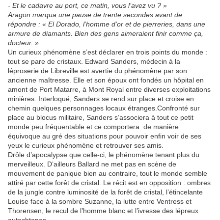
- Et le cadavre au port, ce matin, vous l’avez vu ? »
Aragon marqua une pause de trente secondes avant de
répondre : « El Dorado, l’homme d’or et de pierreries, dans une
armure de diamants. Bien des gens aimeraient finir comme ça,
docteur. »
Un curieux phénomène s’est déclarer en trois points du monde :
tout se pare de cristaux. Edward Sanders, médecin à la
léproserie de Libreville est avertie du phénomène par son
ancienne maîtresse. Elle et son époux ont fondés un hôpital en
amont de Port Matarre, à Mont Royal entre diverses exploitations
minières. Interloqué, Sanders se rend sur place et croise en
chemin quelques personnages locaux étranges.Confronté sur
place au blocus militaire, Sanders s’associera à tout ce petit
monde peu fréquentable et ce comportera de manière
équivoque au gré des situations pour pouvoir enfin voir de ses
yeux le curieux phénomène et retrouver ses amis.
Drôle d’apocalypse que celle-ci, le phénomène tenant plus du
merveilleux. D’ailleurs Ballard ne met pas en scène de
mouvement de panique bien au contraire, tout le monde semble
attiré par cette forêt de cristal. Le récit est en opposition : ombres
de la jungle contre luminosité de la forêt de cristal, l’étincelante
Louise face à la sombre Suzanne, la lutte entre Ventress et
Thorensen, le recul de l’homme blanc et l’ivresse des lépreux