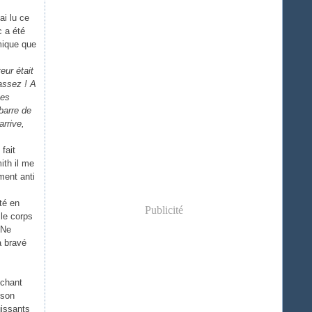
ai lu ce
c a été
mique que
teur était
 assez ! A
ses
 barre de
arrive,
 fait
ith il me
ment anti
té en
Publicité
 le corps
 Ne
a bravé
nchant
ison
uissants