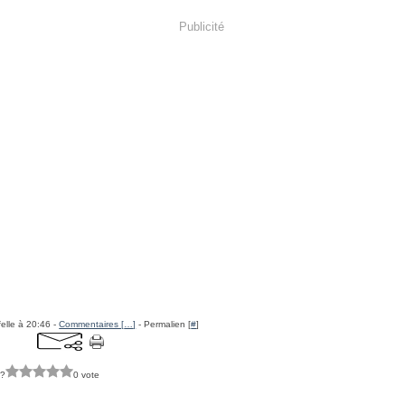
Publicité
felle à 20:46 -
Commentaires [
…
]
- Permalien [
#
]
 ?
0 vote