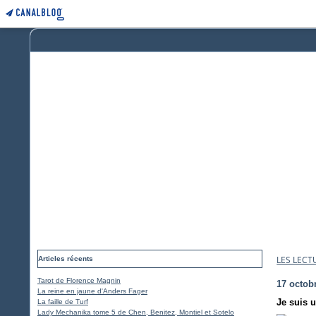
LES LECT
Articles récents
Tarot de Florence Magnin
17 octob
La reine en jaune d'Anders Fager
Je suis 
La faille de Turf
Lady Mechanika tome 5 de Chen, Benitez, Montiel et Sotelo