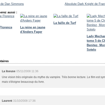
r de Dan Simmons
Absolute Dark Knight de Frank
erez aussi :
La faille de Turf
 Florence
La reine en jaune
d'Anders Fager
Lady Mecha
tome 5 de C
Benitez, Mon
Sotelo
aires
La liseuse
05/11/2008 11:36
Une vision très originale du mythe du vampire. Très bonne lecture. Le film est s
mais s'éloigne beaucoup du livre.
Laurent
31/10/2008 17:36