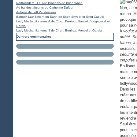
Northlanders - Le livre Islandais de Brian Wood
Non, ce n’
Au bal des absents de Catherine Dufour
Autorité de Jeff Vandermeer
roman. Ma
Batman Last Knight on Earth de Scott Snyder et Greg Capullo
provoqué 
Lady Mechanika tome 4 de Chen, Benitez, Montiel, Steigerwald et
pour sa n
Garela
Lady Mechanika tome 3 de Chen, Benitez, Montiel et Garela
Il voulut 
arrêté. S
Derniers commentaires
tâtons, il
pistolets.
sécurité e
crapules ! 
En lisant 
mais je n
semble av
hollywood
Dans les 
créatures
de sa fil
voulant p
les inter
reviendra 
Seul être
pour l’al
assiégée 