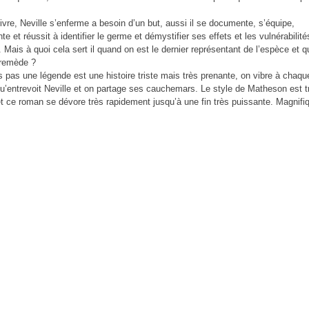
ivre, Neville s’enferme a besoin d’un but, aussi il se documente, s’équipe,
nte
et réussit à identifier le germe et démystifier ses effets et les vulnérabilit
. Mais à quoi cela sert il quand on est le dernier représentant de l’espèce et q
 remède ?
s pas une légende est une histoire triste mais très prenante,
on vibre à chaqu
qu’entrevoit Neville et on partage ses cauchemars. Le style de Matheson est t
et ce roman se dévore très rapidement jusqu’à une fin très puissante. Magnifi