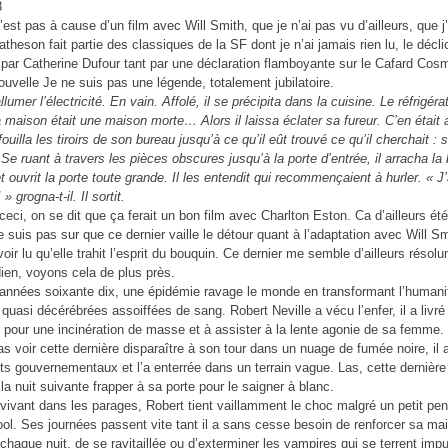
est pas à cause d’un film avec Will Smith, que je n’ai pas vu d’ailleurs, que j’
theson fait partie des classiques de la SF dont je n’ai jamais rien lu, le décli
par Catherine Dufour tant par une déclaration flamboyante sur le Cafard Cos
ouvelle Je ne suis pas une légende, totalement jubilatoire.
allumer l’électricité. En vain. Affolé, il se précipita dans la cuisine. Le
réfrigéra
a maison était une maison morte…
Alors il laissa éclater sa fureur. C’en était
 fouilla les tiroirs de son bureau jusqu’à ce qu’il eût trouvé ce qu’il cherchait : 
 Se ruant à travers les pièces obscures jusqu’à la porte d’entrée, il arracha la
t ouvrit la porte toute grande. Il les entendit qui recommençaient à hurler. « J’
» grogna-t-il. Il sortit.
ceci, on se dit que ça ferait un bon film avec Charlton Eston. Ca d’ailleurs été
e suis pas sur que ce dernier vaille le détour quant à l’adaptation avec Will Sm
oir lu qu’elle trahit l’esprit du bouquin. Ce dernier me semble d’ailleurs résolu
ien, voyons cela de plus près.
années soixante dix, une épidémie ravage le monde en transformant l’humani
 quasi décérébrées assoiffées de sang. Robert Neville a vécu l’enfer, il a livré
le pour une incinération de masse et à assister à la lente agonie de sa femme.
as voir cette dernière disparaître à son tour dans un nuage de fumée noire, il 
dits gouvernementaux et l’a enterrée dans un terrain vague. Las, cette dernière
la nuit suivante frapper à sa porte pour le saigner à blanc.
 vivant dans les parages, Robert tient vaillamment le choc malgré un petit pe
cool. Ses journées passent vite tant il a sans cesse besoin de renforcer sa ma
chaque nuit, de se ravitaillée ou d’exterminer les vampires qui se terrent imp