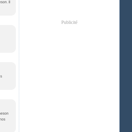
son. Il
Publicité
es
theson
 nos