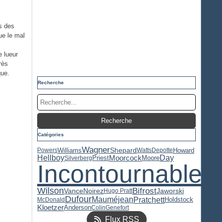
és des
ue le mal
e lueur
rès
que.
Recherche
Catégories
Wagner
Williams
Shepard
Howard
Powers
Watts
Depotte
Hellboy
Day
Priest
Moorcock
Moore
Silverberg
Incontournable
Wilson
Bifrost
Jaworski
Vance
Noirez
Hugo Pratt
Dufour
Pratchett
Mauméjean
Holdstock
McDonald
Kloetzer
Anderson
Colin
Genefort
Flux RSS