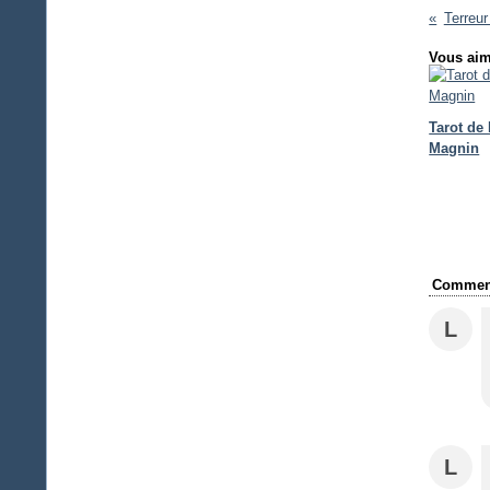
Terreu
Vous aim
Tarot de
Magnin
Comment
L
L