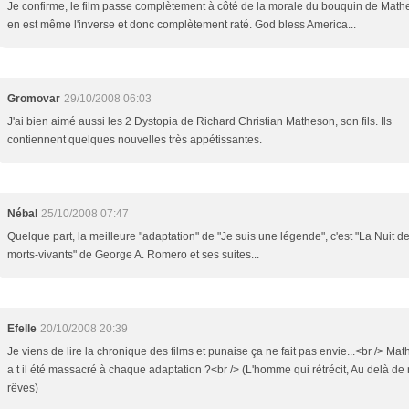
Je confirme, le film passe complètement à côté de la morale du bouquin de Mathe
en est même l'inverse et donc complètement raté. God bless America...
Gromovar
29/10/2008 06:03
J'ai bien aimé aussi les 2 Dystopia de Richard Christian Matheson, son fils. Ils
contiennent quelques nouvelles très appétissantes.
Nébal
25/10/2008 07:47
Quelque part, la meilleure "adaptation" de "Je suis une légende", c'est "La Nuit d
morts-vivants" de George A. Romero et ses suites...
Efelle
20/10/2008 20:39
Je viens de lire la chronique des films et punaise ça ne fait pas envie...<br /> Ma
a t il été massacré à chaque adaptation ?<br /> (L'homme qui rétrécit, Au delà de
rêves)