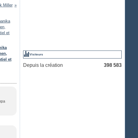
 Miller
nika
hen,
Visiteurs
tiel et
Depuis la création
398 583
ympa