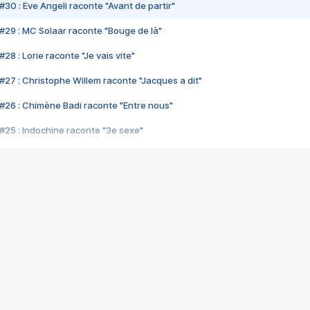
#30 : Eve Angeli raconte "Avant de partir"
#29 : MC Solaar raconte "Bouge de là"
28 : Lorie raconte "Je vais vite"
#27 : Christophe Willem raconte "Jacques a dit"
#26 : Chimène Badi raconte "Entre nous"
#25 : Indochine raconte "3e sexe"
#24 : Zaho raconte "C'est chelou"
#23 : Patrick Bruel raconte "Au café des délices"
#22 : Kyo raconte "Le chemin"
#21 : Nolwenn Leroy raconte "Cassé"
#20 : Patrick Hernandez raconte "Born to be alive"
#19 : Lorie raconte "Près de moi"
#18 : Michael Jones raconte "A nos actes manqués" (avec Jean-Jacque