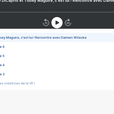
 DiCaprio et Tobey Maguire, c'est lui ! Rencontre avec Dam
bey Maguire, c'est lui ! Rencontre avec Damien Witecka
e 6
e 5
e 4
e 3
s créatrices de la VF !
e 2
e 1
e Mektoub My Love arrive enfin ! Rencontre avec Shaïn Boumedine et Sal