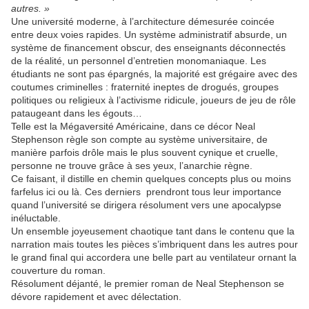
autres. »
Une université moderne, à l’architecture démesurée coincée
entre deux voies rapides. Un système administratif absurde, un
système de financement obscur, des enseignants déconnectés
de la réalité, un personnel d’entretien monomaniaque. Les
étudiants ne sont pas épargnés, la majorité est grégaire avec des
coutumes criminelles : fraternité ineptes de drogués, groupes
politiques ou religieux à l’activisme ridicule, joueurs de jeu de rôle
pataugeant dans les égouts…
Telle est la Mégaversité Américaine, dans ce décor Neal
Stephenson règle son compte au système universitaire, de
manière parfois drôle mais le plus souvent cynique et cruelle,
personne ne trouve grâce à ses yeux, l’anarchie règne.
Ce faisant, il distille en chemin quelques concepts plus ou moins
farfelus ici ou là. Ces derniers
prendront tous leur importance
quand l’université se dirigera résolument vers une apocalypse
inéluctable.
Un ensemble joyeusement chaotique tant dans le contenu que la
narration mais toutes les pièces s’imbriquent dans les autres pour
le grand final qui accordera une belle part au ventilateur ornant la
couverture du roman.
Résolument déjanté, le premier roman de Neal Stephenson se
dévore rapidement et avec délectation.