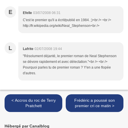
E
Efelle
03/07/2008 06:31
C'est le premier qu'il a écrit/publié en 1984. ;)<br /> <br />
http://fr.wikipedia.org/wiki/Neal_Stephenson<br />
L
Lafrite
02/07/2008 19:44
"Résolument déjanté, le premier roman de Neal Stephenson
se dévore rapidement et avec délectation."<br /> <br />
Pourquoi parles tu de premier roman ? Y'en a une flopée
d'autres.
< Accros du roc de Terry
Frédéric a poussé son
Pratchett
premier cri ce matin >
Hébergé par Canalblog