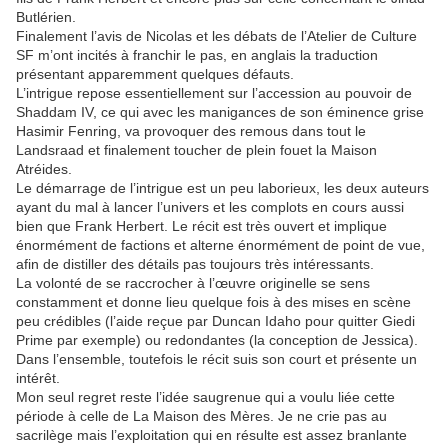
Butlérien.
Finalement l’avis de Nicolas et les débats de l’Atelier de Culture
SF m’ont incités à franchir le pas, en anglais la traduction
présentant apparemment quelques défauts.
L’intrigue repose essentiellement sur l’accession au pouvoir de
Shaddam IV, ce qui avec les manigances de son éminence grise
Hasimir Fenring, va provoquer des remous dans tout le
Landsraad et finalement toucher de plein fouet la Maison
Atréides.
Le démarrage de l’intrigue est un peu laborieux, les deux auteurs
ayant du mal à lancer l’univers et les complots en cours aussi
bien que Frank Herbert. Le récit est très ouvert et implique
énormément de factions et alterne énormément de point de vue,
afin de distiller des détails pas toujours très intéressants.
La volonté de se raccrocher à l’œuvre originelle se sens
constamment et donne lieu quelque fois à des mises en scène
peu crédibles (l’aide reçue par Duncan Idaho pour quitter Giedi
Prime par exemple) ou redondantes (la conception de Jessica).
Dans l’ensemble, toutefois le récit suis son court et présente un
intérêt.
Mon seul regret reste l’idée saugrenue qui a voulu liée cette
période à celle de La Maison des Mères. Je ne crie pas au
sacrilège mais l’exploitation qui en résulte est assez branlante