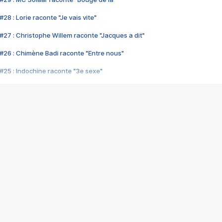
28 : Lorie raconte "Je vais vite"
#27 : Christophe Willem raconte "Jacques a dit"
#26 : Chimène Badi raconte "Entre nous"
#25 : Indochine raconte "3e sexe"
#24 : Zaho raconte "C'est chelou"
#23 : Patrick Bruel raconte "Au café des délices"
#22 : Kyo raconte "Le chemin"
#21 : Nolwenn Leroy raconte "Cassé"
#20 : Patrick Hernandez raconte "Born to be alive"
#19 : Lorie raconte "Près de moi"
#18 : Michael Jones raconte "A nos actes manqués" (avec Jean-Jacque
#17 : Khaled raconte "Aïcha"