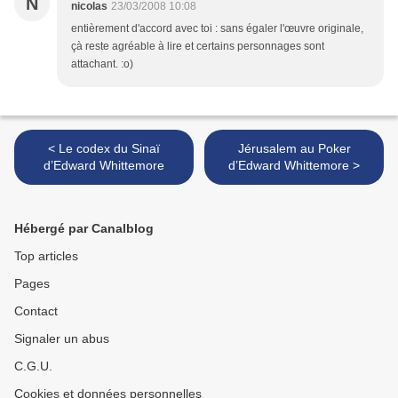
N
nicolas
23/03/2008 10:08
entièrement d'accord avec toi : sans égaler l'œuvre originale,
çà reste agréable à lire et certains personnages sont
attachant. :o)
< Le codex du Sinaï
Jérusalem au Poker
d’Edward Whittemore
d’Edward Whittemore >
Hébergé par Canalblog
Top articles
Pages
Contact
Signaler un abus
C.G.U.
Cookies et données personnelles