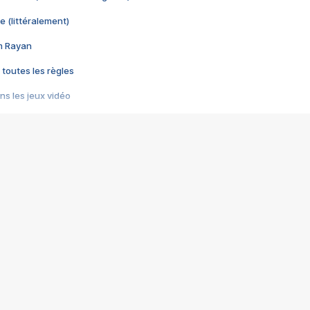
e (littéralement)
im Rayan
 toutes les règles
s les jeux vidéo
us choquant de Rockstar ? - Le scandale BULLY
e plus moche de Steam
du RÊVE tourne au CAUCHEMAR
pendant 8 heures
it… à tort
umiliés par un jeu vidéo
ire - Final Fantasy 8
ti un empire - Age of Empires