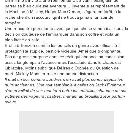
Un infirme s’invite à une réunion du Club Van Helsing afin de
narrer sa bien curieuse aventure… Inventeur et représentant de
la Machine à Mickey, Roger Mac Orman, s’égara en forêt, à la
recherche d’un raccourci qu’il ne trouva jamais, un soir de
tempête.
Une rencontre percutante avec quelque chose venue d’ailleurs, la
décision douteuse de l’embarquer dans son coffre et voilà un
blob lâché en
ville…
Bretin & Bonzon cumule les poncifs du genre avec efficacité :
protagoniste stupide, bestiole vicieuse, Amérique triomphante.
Pas de grosse surprise dans ce récit qui annonce sa conclusion
assez longtemps à l’avance mais l’escalade dans le chaos est
jubilatoire. Moins subtil que Délires d’Orphée ou Question de
mort, Mickey Monster reste une bonne distraction.
Il était un soir comme Londres n’en avait plus connu depuis les
nuits anciennes. Une nuit semblable à celles où Jack l’Eventreur
s’émerveillait de voir monter d’entre les entrailles chaudes de ses
victimes des vapeurs rosâtres, mariant au brouillard leur parfum
suave.